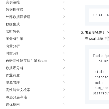
实例运维
10 分钟在聊天系统中增加
专有云
数据库连接
CREATE T
外部数据源管理
数据集成
实时数仓
查看测试表
t1
在
psql
上执行
图分析引擎
向量分析
时空分析
Table "p
自研高性能存储引擎Beam
  Column
--------
数据湖分析
 stuid  
作业调度
 chinese
资源管理
 math   
 sum_sco
高性能全文检索
Distribu
冷热分层存储
调优指南