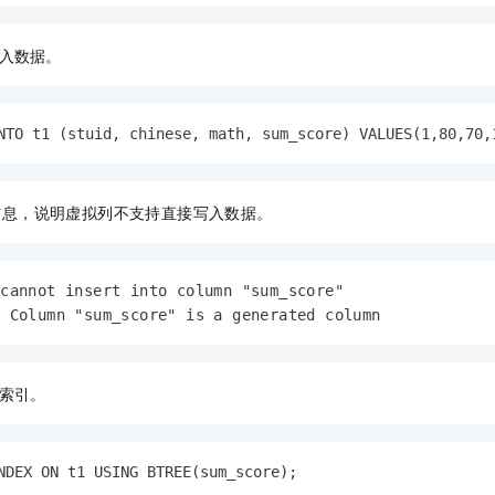
入数据。
NTO t1 (stuid, chinese, math, sum_score) VALUES(1,80,70,
信息，说明虚拟列不支持直接写入数据。
cannot insert into column "sum_score"

  Column "sum_score" is a generated column
索引。
NDEX ON t1 USING BTREE(sum_score);                      