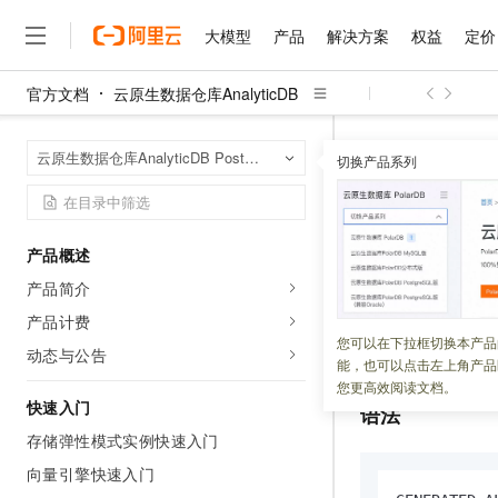
大模型
产品
解决方案
权益
定价
官方文档
云原生数据仓库AnalyticDB
大模型
产品
解决方案
权益
定价
云市场
伙伴
服务
了解阿里云
精选产品
精选解决方案
普惠上云
产品定价
精选商城
成为销售伙伴
售前咨询
为什么选择阿里云
千问AI平台
云原生数据仓库An
首页
云原生数据仓库AnalyticDB PostgreSQL版
了解云产品的定价详情
切换产品系列
大模型服务平台百炼
睿译宝，AI翻译排版一
普惠上云 官方力荐
分销伙伴
在线服务
网站建设
什么是云计算
大
大模型服务与应用平台
上传文档即自动完成翻译和
云服务器38元/年起，超
生成列
咨询伙伴
多端小程序
技术领先
云上成本管理
售后服务
千问大模型
GLM-5.2：长任务时代
官方推荐返现计划
大模型
大模型
精选产品
精选解决方案
Salesforce 国际版订阅
稳定可靠
产品概述
管理和优化成本
多元化、高性能、安全可靠
推荐新用户得奖励，单订单
更新时间：
2026-05-08
销售伙伴合作计划
自助服务
产品简介
友盟天域
安全合规
人工智能与机器学习
AI
文本生成
无影云电脑
Hermes Agent，打造
云工开物
AnalyticDB Postg
无影生态合作计划
在线服务
产品计费
观测云
分析师报告
随时随地安全接入的云上超
自主进化，持久记忆，越用
高校专属算力普惠，学生认
计算
互联网应用开发
您可以在下拉框切换本产品
Qwen3.8-Max
过
和
HOT
INSERT
UPD
动态与公告
Salesforce On Alibaba C
工单服务
能，也可以点击左上角产品
智能体时代全能旗舰模型
Tuya 物联网平台阿里云
研究报告与白皮书
云解析DNS
快速拥有专属 OpenClaw
Consulting Partner 合
大数据
容器
您更高效阅读文档。
免费试用
短信专区
快速入门
语法
蓝凌 OA
Qwen3.7-Plus
AI 大模型销售与服务生
现代化应用
存储
天池大赛
能看、能想、能动手的多模
存储弹性模式实例快速入门
云原生大数据计算服务 Max
解决方案免费试用 新老
电子合同
面向分析的企业级SaaS模
最高领取价值200元试用
向量引擎快速入门
安全
网络与CDN
AI 算法大赛
Qwen3-VL-Plus
畅捷通