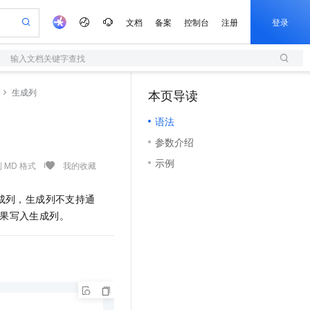
文档
备案
控制台
注册
登录
输入文档关键字查找
验
作计划
器
AI 活动
专业服务
服务伙伴合作计划
开发者社区
加入我们
服务平台百炼
阿里云 OPC 创新助力计划
生成列
本页导读
（1）
一站式生成采购清单，支持单品或批量购买
S
可编辑精美 PPT 文稿
S产品伙伴计划（繁花）
峰会
造的大模型服务与应用开发平台
轻量应用服务器
Agency Agents：拥有专属领域专家
AI 生产力先锋
Al MaaS 服务伙伴赋能合作
域名
博文
Careers
至高可申请百万元
语法
性可伸缩的云计算服务
 轻松生成专业的 PPT
开启高性价比 AI 编程新体验
先锋实践拓展 AI 生产力的边界
快速构建应用程序和网站，即刻迈出上云第一步
多领域专家智能体,一键组建 AI 虚拟交付团队
Token 补贴，五大权
计划
海大会
伙伴信用分合作计划
商标
问答
社会招聘
参数介绍
益加速 OPC 成功
S
帕鲁游戏服务器
数字证书管理服务（原SSL证书）
HappyHorse 打造一站式影视创作平台
飞天发布时刻
HOT
划
备案
电子书
校园招聘
示例
联机服务器，轻松开启游戏
视频创作，一键激活电商全链路生产力
全托管，含MySQL、PostgreSQL、SQL Server、MariaDB多引擎
实现全站HTTPS，呈现可信的WEB访问
所见，即是所愿
可视化编排打通从文字构思到成片全链路闭环
 MD 格式
我的收藏
更多支持
划
公司注册
镜像站
视频生成
语音识别与合成
 智能体与工作流应用
短信服务
漫剧工坊：一站式动画创作平台
AI 实训营
成列，生成列不支持通
合作伙伴培训与认证
划
上云迁移
的智能体编程平台
站生成，高效打造优质广告素材
通过阿里云百炼高效搭建AI应用,助力高效开发
快速生产连贯的高质量长漫剧
从基础到进阶，Agent 创客手把手教你
国内短信简单易用，安全可靠，秒级触达，全球覆盖200+国家和地区。
e-1.1-T2V
Qwen3-TTS-Flash
果写入生成列。
lScope
我要反馈
查询合作伙伴
畅细腻的高质量视频
离线语音合成大模型，多语言方言自适应，低延迟高稳定
n Alibaba Cloud ISV 合作
代维服务
olarDB
建企业门户网站
大数据开发治理平台 DataWorks
10 分钟搭建微信、支付宝小程序
创新加速
ope
登录合作伙伴管理后台
我要建议
站，无忧落地极速上线
以可视化方式快速构建移动和 PC 门户网站
100%兼容MySQL、PostgreSQL，兼容Oracle，支持集中和分布式
高效部署网站，快速应用到小程序
Data Agent 驱动的一站式 Data+AI 开发治理平台
e-1.1-I2V
Cosyvoice-V3-Flash
安全
畅自然，细节丰富
高表现力语音合成大模型，语音克隆听感自然
我要投诉
上云场景组合购
伴
边界网络安全防护产品
漫剧创作，剧本、分镜、视频高效生成
覆盖90%+业务场景，专享组合折扣价
2V
VPN
Fun-ASR