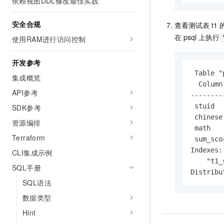
依赖视图DDL修改最佳实践
安全合规
查看测试表
t1
在
psql
上执行
使用RAM进行访问控制
开发参考
 Table "
集成概览
  Column
API参考
--------
 stuid  
SDK参考
 chinese
资源编排
 math   
Terraform
 sum_sco
Indexes:

CLI集成示例
    "t1_
SQL手册
Distribu
SQL语法
数据类型
Hint