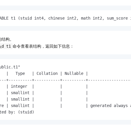
一个 AI 助手
即刻拥有 DeepSeek-R1 满血版
超强辅助，Bol
在企业官网、通讯软件中为客户提供 AI 客服
多种方案随心选，轻松解锁专属 DeepSeek
ABLE t1 (stuid int4, chinese int2, math int2, sum_score 
的结构。
命令查看表结构，返回如下信息：
\d t1
ublic.t1"

   |   Type   | Collation | Nullable |                   
---+----------+-----------+----------+-------------------
   | integer  |           |          |

   | smallint |           |          |

   | smallint |           |          |

re | smallint |           |          | generated always a
ted by: (stuid)