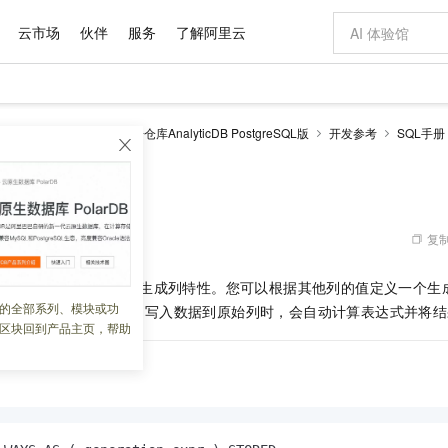
云市场
伙伴
服务
了解阿里云
AI 特惠
数据与 API
成为产品伙伴
企业增值服务
最佳实践
价格计算器
AI 场景体
基础软件
产品伙伴合
阿里云认证
市场活动
配置报价
大模型
alyticDB
云原生数据仓库AnalyticDB PostgreSQL版
开发参考
SQL手册
自助选配和估算价格
步到位
域名与网站
智启 AI 普惠权益
产品生态集成认证中心
企业支持计划
云上春晚
Qwen Audio：打造专属 AI 语音助手
千问官方 MaaS 平台，为开发者和 Agent 而生，新用户赠送 1 亿 + tokens 额度
云服务器 EC
一句话生成原生
AI Coding
阿里云Maa
2026 阿里云
为企业打
数据集
Windows
大模型认证
模型
NEW
NEW
格式还原
值低价云产品抢先购
提供智能易用的域名与建站服务
至高享 1亿+免费 tokens，加速 Al 应用落地
Qwen-Audio-3.0-Realtime 端到端实时语音角色扮演
安全可靠、弹
输入一句话想法,
智能编程，一键
产品生态伙伴
专家技术服务
云上奥运之旅
弹性计算合作
阿里云中企出
手机三要素
宝塔 Linux
全部认证
价格优势
开源旗舰模型
对象存储 OSS
即刻拥有 DeepSeek-V4-Pro
阿里云 OPC 创新助力计划
云数据库 RD
一键部署幻兽
AI 电商营销
产品生态伙伴工作台
企业增值服务台
云栖战略参考
云存储合作计
云栖大会
身份实名认证
CentOS
训练营
推动算力普惠，释放技术红利
的大模型服务
最高返9万
真正可用的 1M 上下文,一次完成代码全链路开发
轻松解锁专属 DeepSeek-V4-Pro
至高百万元 Token 补贴，加速一人公司成长
稳定、安全、高性价比、高性能的云存储服务
一键购买专属
从图文生成到
复制
 06:45:40
云上的中国
数据库合作计
活动全景
短信
Docker
图片和
自进化智能体
人工智能平台 PAI
5 分钟轻松部署专属 QwenPaw
Token Plan 模型订阅计划
Qoder
高效搭建 AI
AI 广告创作
企业成长
大模型
NEW
HOT
信息公告
reSQL
版
7.0
版本支持生成列特性。您可以根据其他列的值定义一个生
看见新力量
云网络合作计
OCR 文字识别
JAVA
级电脑
越聪明
证享300元代金券
一站式AI开发、训练和推理服务
Qwen3.8-Max 首发尝鲜，限时加量 10 倍，夜间低至2折
从聊天伙伴进化为能主动干活的本地数字员工
面向真实软件
图文、视频一
的全部系列、模块或功
Kimi-K3
HappyHors
直接写入数据，当写入数据到原始列时，会自动计算表达式并将结
NEW
ATE
魔搭 Mode
loud
服务实践
官网公告
区块回到产品主页，帮助
Kimi 最新旗舰模型，长程编程与推理利器
让文字生成流
金融模力时刻
Salesforce O
版
发票查验
全能环境
Qoder CN
Claude Code + GStack 打造工程团队
千问办公，限时限量积分加倍
云原生数据库 P
低代码高效构
AI 建站
NEW
作计划
计划
创新中心
魔搭 ModelSc
健康状态
让AI从“聊天伙伴”进化为能干活的“数字员工”
覆盖公网/内网、递归/权威、移动APP等全场景解析服务
安装技能 GStack，拥有专属 AI 工程团队
你的AI工作搭子，覆盖日常办公高频场景
基于千问大模型等，支持代码智能生成、研发智能问答
0 代码专业建
客户案例
天气预报查询
操作系统
Deepseek-v4-pro
HappyHors
态合作计划
态智能体模型
旗舰 MoE 大模型，百万上下文与顶尖推理能力
图生视频，流
Compute
同享
容器服务 Kubernetes 版 ACK
万小智 AI 建站低至 15元/月
云防火墙
AI 短剧/漫剧
快递物流查询
WordPress
成为服务伙
高校合作
式云数据仓库
点，立即开启云上创新
提供一站式管理容器应用的 K8s 服务
送.CN域名，送备案服务码
云原生的云上
AI助力短剧
GLM-5.2
Wan2.7-T
Ubuntu