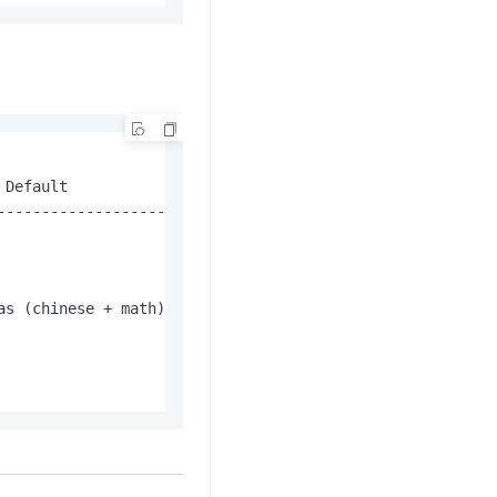
。
Default

--------------------------

s (chinese + math) stored
