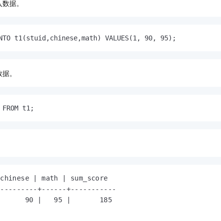
入数据。
NTO t1(stuid,chinese,math) VALUES(1, 90, 95);
数据。
 FROM t1;
：
chinese | math | sum_score

---------+------+-----------

      90 |   95 |       185
