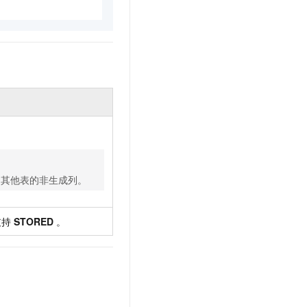
文戏情感细腻自然，动作戏激烈拳拳到肉，实现更强表演能力
支持中英文自由切换，具备更强的噪声鲁棒性
云聚AI 严选权益
SSL 证书
，一键激活高效办公新体验
精选AI产品，从模型到应用全链提效
堡垒机
AI 用量加速计划
应用
防火墙
、识别商机，让客服更高效、服务更出色。
新老同享，达量后返
千问办公
主机安全
NEW
的智能体编程平台
一站式AI生产力平台
AI 应用及服务市场
伶鹊
企业级人与Agent协作平台，接入和调度多个数字员工
智能客服平台，对话机器人、对话分析、智能外呼
AI 应用
大模型服务平台百炼 - 全妙
用其他表的非生成列。
大模型
应用创作平台
多模态内容创作工具，已接入 DeepSeek
自然语言处理
支持
STORED
。
数据标注
机器学习
息提取
与 AI 智能体进行实时音视频通话
从文本、图片、视频中提取结构化的属性信息
构建支持视频理解的 AI 音视频实时通话应用