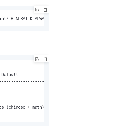
t.diy 一步搞定创意建站
构建大模型应用的安全防护体系
通过自然语言交互简化开发流程,全栈开发支持
通过阿里云安全产品对 AI 应用进行安全防护
int2 GENERATED ALWAYS AS (chinese+math) STORED ) distrib
Default

--------------------------

s (chinese + math) stored
