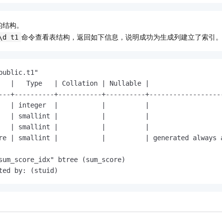
的结构。
命令查看表结构，返回如下信息，说明成功为生成列建立了索引
\d t1
public.t1"

   |   Type   | Collation | Nullable |                   
---+----------+-----------+----------+-------------------
   | integer  |           |          |

   | smallint |           |          |

   | smallint |           |          |

re | smallint |           |          | generated always a
sum_score_idx" btree (sum_score)

ted by: (stuid)