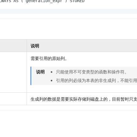
LWAYS AS ( generation_expr ) STORED
服务生态伙伴
视觉 Coding、空间感知、多模态思考等全面升级
1M上下文，专为长程任务能力而生
云工开物
企业应用
Night Plan 支持 Qwen 3.8-Max
AI 办公
NEW
Red Hat
30+ 款产品免费体验
夜间 5 折，Qwen/Meoo/TokenPlan 客户专享
AI智能应用
科研合作
ERP
堂（旗舰版）
SUSE
智能客服
AI 应用构建
大模型原生
CRM
2个月
自动承接线索
建站小程序
Qoder
大模型服务平台百炼-应用模版
OA 办公系统
HOT
NEW
说明
面向真实软件
个人版上线、团队版降价；千问3.8-Max首发发尝鲜
丰富多元化的应用模版和解决方案
力提升
财税管理
模板建站
需要引用的原始列。
万有无界
大模型服务平台百炼-智能体
400电话
定制建站
的模型效果
灵活可视化地构建企业级 Agent
说明
只能使用不可变类型的函数和操作符。
方案
广告营销
模板小程序
秒悟
人工智能平台 PAI
引用的列必须为本表的非生成列，不能引
定制小程序
云端极速 AI 
新一代 AI 视频生成模型，深度适配广告营销等场景
AI Native 的算法工程平台，一站式完成建模、训练、推理服务部署
APP 开发
生成列的数据是需要实际存储到磁盘上的，目前暂时只
建站系统
AI 应用
10分钟微调：让0.6B模型媲美235B模型
多模态数据信
依托云原生高可用架构,实现Dify私有化部署
用1%尺寸在特定领域达到大模型90%以上效果
。