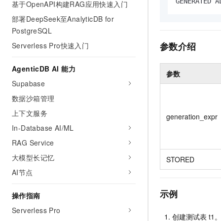
GENERATED A
基于OpenAPI构建RAG应用快速入门
AI 产品 免费试用
网络
安全
云开发大赛
Tableau 订阅
部署DeepSeek至AnalyticDB for
1亿+ 大模型 tokens 和 
可观测
入门学习赛
PostgreSQL
中间件
AI空中课堂在线直播课
140+云产品 免费试用
大模型服务
参数介绍
Serverless Pro快速入门
上云与迁云
产品新客免费试用，最长1
数据库
生态解决方案
千问AI平台-Token Plan
企业出海
AgenticDB AI 能力
大模型ACA认证体验
大数据计算
参数
助力企业全员 AI 认知与能
行业生态解决方案
Supabase
政企业务
媒体服务
千问AI平台-模型体验
数据沙箱管理
开发者生态解决方案
在线体验全尺寸、多种模态
企业服务与云通信
上下文服务
generation_expr
AI 开发和 AI 应用解决
Happy 系列大模型
In-Database AI/ML
域名与网站
RAG Service
终端用户计算
大模型长记忆
STORED
Serverless
AI节点
大模型解决方案
开发工具
示例
操作指南
快速部署 Dify，高效搭建 
Serverless Pro
迁移与运维管理
创建测试表
t1