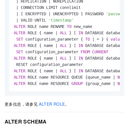
|
 REPLICATION 
|
 NOREPLICATION

|
 CONNECTION LIMIT connlimit

|
 [ ENCRYPTED 
|
 UNENCRYPTED ] PASSWORD 
'password'
|
 VALID UNTIL 
'timestamp'
ALTER
 ROLE name RENAME 
TO
ALTER
 ROLE { name 
|
ALL
 } [ 
IN
 DATABASE database_n
SET
 configuration_parameter { 
TO
|
=
 } { 
value
|
ALTER
 ROLE { name 
|
ALL
 } [ 
IN
 DATABASE database_n
SET
 configuration_parameter 
FROM
CURRENT
ALTER
 ROLE { name 
|
ALL
 } [ 
IN
 DATABASE database_n
ALTER
 ROLE { name 
|
ALL
 } [ 
IN
 DATABASE database_n
ALTER
 ROLE name RESOURCE QUEUE {queue_name 
|
NONE
ALTER
 ROLE name RESOURCE 
GROUP
 {group_name 
|
NONE
}
更多信息，请参见
ALTER ROLE
。
ALTER SCHEMA