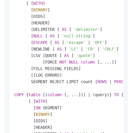
     [ [
WITH
] 

       [
BINARY
]

       [OIDS]

       [HEADER]

       [DELIMITER [ 
AS
 ] 
'delimiter'
]

       [
NULL
 [ 
AS
 ] 
'null string'
]

       [
ESCAPE
 [ 
AS
 ] 
'escape'
|
'OFF'
]

       [NEWLINE [ 
AS
 ] 
'LF'
|
'CR'
|
'CRLF'
]

       [CSV [QUOTE [ 
AS
 ] 
'quote'
] 

            [FORCE 
NOT
NULL
column
 [, ...]]

       [FILL MISSING FIELDS]

       [[LOG ERRORS]  

       SEGMENT REJECT LIMIT count [
ROWS
|
PERCENT
]
COPY
 {
table
 [(
column
 [, ...])] 
|
 (query)} 
TO
 {
'fil
      [ [
WITH
] 

        [
ON
 SEGMENT]

        [
BINARY
]

        [OIDS]

        [HEADER]
