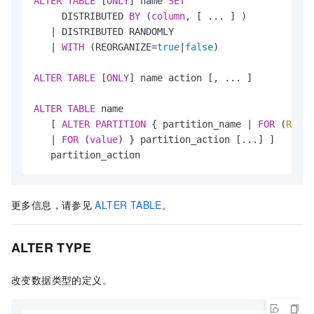
ALTER
TABLE
 [
ONLY
] name 
SET
     DISTRIBUTED 
BY
 (
column
, [ ... ] ) 

|
 DISTRIBUTED RANDOMLY 

|
WITH
 (REORGANIZE
=
true
|
false
)

ALTER
TABLE
 [
ONLY
] name action [, ... ]

ALTER
TABLE
 name

   [ 
ALTER
PARTITION
 { partition_name 
|
FOR
 (
RANK
(
|
FOR
 (
value
) } partition_action [...] ] 

   partition_action
更多信息，请参见
ALTER TABLE
。
ALTER TYPE
改变数据类型的定义。