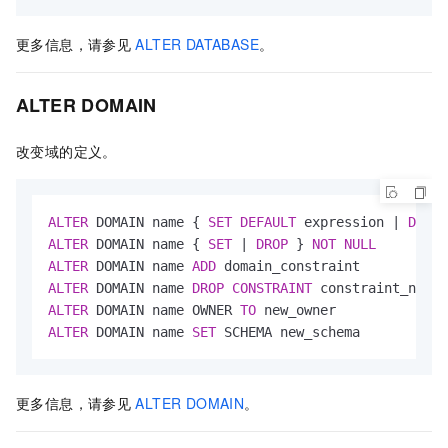
更多信息，请参见
ALTER DATABASE
。
ALTER DOMAIN
改变域的定义。
ALTER
 DOMAIN name { 
SET
DEFAULT
 expression 
|
DROP
ALTER
 DOMAIN name { 
SET
|
DROP
 } 
NOT
NULL
ALTER
 DOMAIN name 
ADD
ALTER
 DOMAIN name 
DROP
CONSTRAINT
 constraint_name 
ALTER
 DOMAIN name OWNER 
TO
ALTER
 DOMAIN name 
SET
 SCHEMA new_schema
更多信息，请参见
ALTER DOMAIN
。