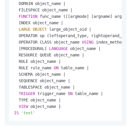
  DOMAIN object_name 
|
  FILESPACE object_name 
|
FUNCTION
 func_name ([[argmode] [argname] argtype
  INDEX object_name 
|
LARGE OBJECT
 large_object_oid 
|
  OPERATOR op (leftoperand_type, rightoperand_type
  OPERATOR CLASS object_name 
USING
 index_method 
|
  [PROCEDURAL] 
LANGUAGE
 object_name 
|
  RESOURCE QUEUE object_name 
|
  ROLE object_name 
|
  RULE rule_name 
ON
 table_name 
|
  SCHEMA object_name 
|
  SEQUENCE object_name 
|
  TABLESPACE object_name 
|
TRIGGER
 trigger_name 
ON
 table_name 
|
  TYPE object_name 
|
VIEW
IS
'text'