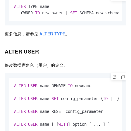
ALTER
 TYPE name

   OWNER 
TO
 new_owner 
|
SET
 SCHEMA new_schema
更多信息，请参见
ALTER TYPE
。
ALTER USER
修改数据库角色（用户）的定义。
ALTER
USER
 name RENAME 
TO
 newname

ALTER
USER
 name 
SET
 config_parameter {
TO
|
=
} {
val
ALTER
USER
 name RESET config_parameter

ALTER
USER
 name [ [
WITH
] option [ ... ] ]