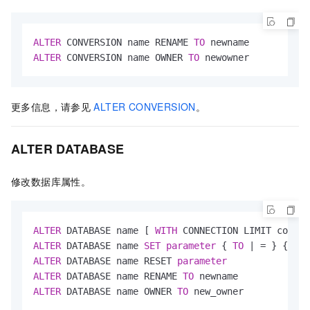
ALTER
 CONVERSION name RENAME 
TO
ALTER
 CONVERSION name OWNER 
TO
 newowner
更多信息，请参见
ALTER CONVERSION
。
ALTER DATABASE
修改数据库属性。
ALTER
 DATABASE name [ 
WITH
ALTER
 DATABASE name 
SET
parameter
 { 
TO
|
=
 } { 
val
ALTER
 DATABASE name RESET 
parameter
ALTER
 DATABASE name RENAME 
TO
ALTER
 DATABASE name OWNER 
TO
 new_owner