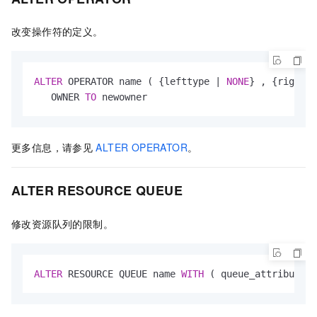
改变操作符的定义。
ALTER
 OPERATOR name ( {lefttype 
|
NONE
} , {rightty
   OWNER 
TO
 newowner
更多信息，请参见
ALTER OPERATOR
。
ALTER RESOURCE QUEUE
修改资源队列的限制。
ALTER
 RESOURCE QUEUE name 
WITH
 ( queue_attribute
=
v