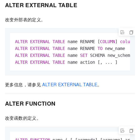
ALTER EXTERNAL TABLE
改变外部表的定义。
ALTER
EXTERNAL
TABLE
 name RENAME [
COLUMN
] 
column
T
ALTER
EXTERNAL
TABLE
 name RENAME 
TO
ALTER
EXTERNAL
TABLE
 name 
SET
ALTER
EXTERNAL
TABLE
 name action [, ... ]
更多信息，请参见
ALTER EXTERNAL TABLE
。
ALTER FUNCTION
改变函数的定义。
ALTER
FUNCTION
 name ( [ [argmode] [argname] argtyp