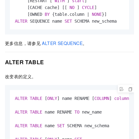
     [RESTART [ 
WITH
 ] 
start
] 

     [CACHE cache] [[ 
NO
 ] 
CYCLE
] 

     [OWNED 
BY
 {table.column 
|
NONE
ALTER
 SEQUENCE name 
SET
 SCHEMA new_schema
更多信息，请参见
ALTER SEQUENCE
。
ALTER TABLE
改变表的定义。
ALTER
TABLE
 [
ONLY
] name RENAME [
COLUMN
] 
column
TO
 
ALTER
TABLE
 name RENAME 
TO
 new_name

ALTER
TABLE
 name 
SET
 SCHEMA new_schema
