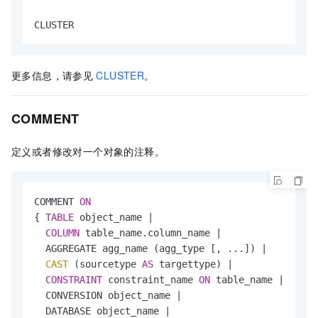
CLUSTER
更多信息，请参见
CLUSTER
。
COMMENT
定义或者修改对一个对象的注释。
COMMENT 
ON
{ 
TABLE
 object_name 
|
COLUMN
 table_name.column_name 
|
  AGGREGATE agg_name (agg_type [, ...]) 
|
CAST
 (sourcetype 
AS
 targettype) 
|
CONSTRAINT
 constraint_name 
ON
 table_name 
|
  CONVERSION object_name 
|
  DATABASE object_name 
|