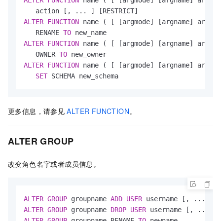
ALTER
FUNCTION
 name ( [ [argmode] [argname] argtyp
   RENAME 
TO
ALTER
FUNCTION
 name ( [ [argmode] [argname] argtyp
   OWNER 
TO
ALTER
FUNCTION
 name ( [ [argmode] [argname] argtyp
SET
 SCHEMA new_schema
更多信息，请参见
ALTER FUNCTION
。
ALTER GROUP
改变角色名字或者成员信息。
ALTER
GROUP
 groupname 
ADD
USER
ALTER
GROUP
 groupname 
DROP
USER
ALTER
GROUP
 groupname RENAME 
TO
 newname