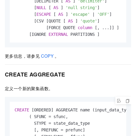
        [DELIMITER [ 
AS
 ] 
'delimiter'
]

        [
NULL
 [ 
AS
 ] 
'null string'
]

        [
ESCAPE
 [ 
AS
 ] 
'escape'
|
'OFF'
]

        [CSV [QUOTE [ 
AS
 ] 
'quote'
] 

             [FORCE QUOTE 
column
 [, ...]] ]

      [IGNORE 
EXTERNAL
 PARTITIONS ]
更多信息，请参见
COPY
。
CREATE AGGREGATE
定义一个新的聚集函数。
CREATE
 [ORDERED] AGGREGATE name (input_data_type [
      ( SFUNC 
=
 sfunc,

        STYPE 
=
 state_data_type

        [, PREFUNC 
=
 prefunc]
