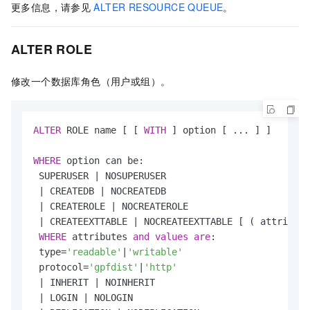
更多信息，请参见
ALTER RESOURCE QUEUE
。
ALTER ROLE
修改一个数据库角色（用户或组）。
ALTER
 ROLE name [ [ 
WITH
 ] option [ ... ] ]

WHERE
 option can be:

 SUPERUSER 
|
 NOSUPERUSER

|
 CREATEDB 
|
 NOCREATEDB

|
 CREATEROLE 
|
 NOCREATEROLE

|
 CREATEEXTTABLE 
|
 NOCREATEEXTTABLE [ ( attribute
WHERE
 attributes 
and
values
are
:

 type
=
'readable'
|
'writable'
 protocol
=
'gpfdist'
|
'http'
|
 INHERIT 
|
 NOINHERIT

|
 LOGIN 
|
 NOLOGIN
