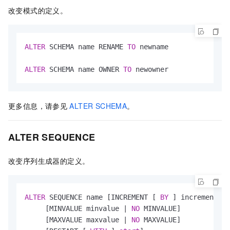
改变模式的定义。
ALTER
 SCHEMA name RENAME 
TO
 newname

ALTER
 SCHEMA name OWNER 
TO
 newowner
更多信息，请参见
ALTER SCHEMA
。
ALTER SEQUENCE
改变序列生成器的定义。
ALTER
 SEQUENCE name [INCREMENT [ 
BY
 ] increment] 

     [MINVALUE minvalue 
|
NO
 MINVALUE] 

     [MAXVALUE maxvalue 
|
NO
 MAXVALUE] 
