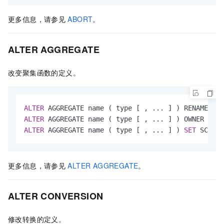
更多信息，请参见
ABORT
。
ALTER AGGREGATE
改变聚集函数的定义。
ALTER
 AGGREGATE name ( type [ , ... ] ) RENAME 
TO
ALTER
 AGGREGATE name ( type [ , ... ] ) OWNER 
TO
ALTER
 AGGREGATE name ( type [ , ... ] ) 
SET
 SCHEMA
更多信息，请参见
ALTER AGGREGATE
。
ALTER CONVERSION
修改转换的定义。