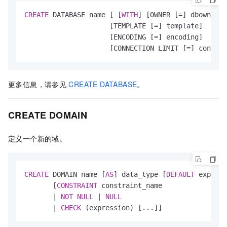
CREATE
 DATABASE name [ [
WITH
] [OWNER [
=
] dbowner]

                     [TEMPLATE [
=
] template]

                     [ENCODING [
=
] encoding]

                     [CONNECTION LIMIT [
=
] connlim
更多信息，请参见
CREATE DATABASE
。
CREATE DOMAIN
定义一个新的域。
CREATE
 DOMAIN name [
AS
] data_type [
DEFAULT
 express
       [
CONSTRAINT
 constraint_name

|
NOT
NULL
|
NULL
|
CHECK
 (expression) [...]]