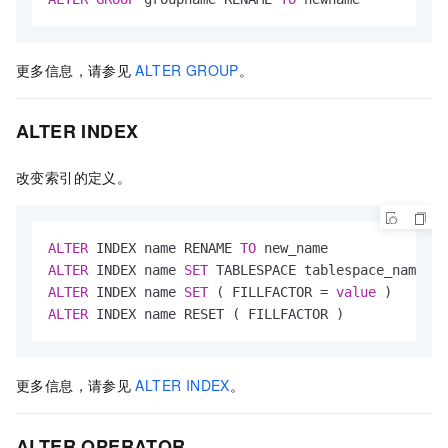
更多信息，请参见
ALTER GROUP
。
ALTER INDEX
改变索引的定义。
ALTER
 INDEX name RENAME 
TO
ALTER
 INDEX name 
SET
ALTER
 INDEX name 
SET
 ( FILLFACTOR 
=
value
ALTER
 INDEX name RESET ( FILLFACTOR )
更多信息，请参见
ALTER INDEX
。
ALTER OPERATOR