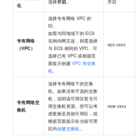
选择
开启
。
开启
化
选择专有网络
VPC
的
ID。
如需与同地域下的
ECS
专有网络
实例内网互连，则需选择
vpc-xxxx
（VPC）
与
ECS
相同的
VPC。可
选择已有
VPC
或根据页
面提示创建
VPC
和交换
机
。
选择专有网络下的交换
机。如果没有可选的交换
机，说明该可用区暂无可
专有网络交
用交换机资源。您可以考
vsw-xxxx
换机
虑更换至其他可用区，或
根据页面提示在当前可用
区内
创建交换机
。