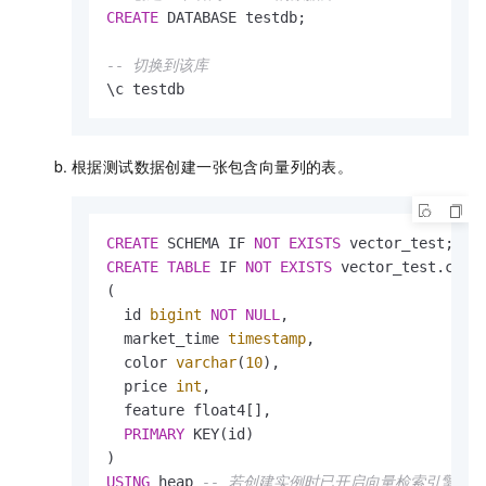
CREATE
 DATABASE testdb;

-- 切换到该库
\c testdb
根据测试数据创建一张包含向量列的表。
CREATE
 SCHEMA IF 
NOT
EXISTS
CREATE
TABLE
 IF 
NOT
EXISTS
 vector_test.car_i
(

  id 
bigint
NOT
NULL
,

  market_time 
timestamp
,

  color 
varchar
(
10
),

  price 
int
,

  feature float4[],

PRIMARY
 KEY(id)

USING
 heap 
-- 若创建实例时已开启向量检索引擎优化