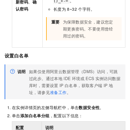
。
()_+-=
新密码
、
确
认密码
长度为
8~32
个字符。
重要
为保障数据安全，建议您定
期更换密码。不要使用曾经
用过的密码。
设置白名单
说明
如果仅使用阿里云数据管理（DMS）访问，可跳
过此步。通过本地
IDE
环境或
ECS
实例访问数据
库时，需要设置
IP
白名单，获取客户端
IP
地
址，请参见
准备工作
。
在实例详情页的左侧导航栏中，单击
数据安全性
。
单击
添加白名单分组
，配置以下信息：
配置
说明