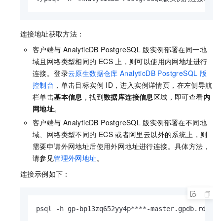
连接地址获取方法：
客户端与
AnalyticDB PostgreSQL
版
实例部署在同一地
域且网络类型相同的
ECS
上，则可以使用内网地址进行
连接。登录
云原生数据仓库
AnalyticDB PostgreSQL
版
控制台
，单击目标实例
ID，进入实例详情页，在左侧导航
栏单击
基本信息
，找到
数据库连接信息
区域，即可查看
内
网地址
。
客户端与
AnalyticDB PostgreSQL
版
实例部署在不同地
域、网络类型不同的
ECS
或者阿里云以外的系统上，则
需要申请外网地址后使用外网地址进行连接。具体方法，
请参见
管理外网地址
。
连接示例如下：
psql -h gp-bp13zq652yy4p****-master.gpdb.rds.a