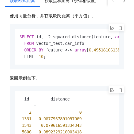
获取欧式距离
获取点积距离（余弦相似度）
融合检索查询
使用向量分析，并获取欧氏距离（平方值）。
SELECT
 id, l2_squared_distance(feature, 
array
[
0
FROM
 vector_test.car_info 

ORDER
BY
 feature 
<
-
>
array
[
0.495181661387
,
0.1
  LIMIT 
10
;
返回示例如下。
  id  
|
------+--------------------
2
|
0
1331
|
0.0677967891097069
1543
|
0.079616591334343
5606
|
0.0892329216003418