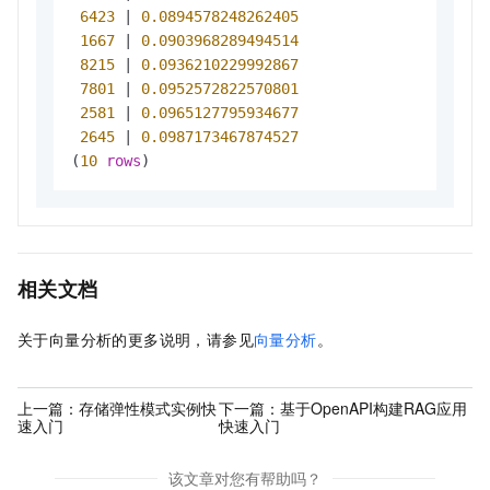
6423
|
0.0894578248262405
1667
|
0.0903968289494514
8215
|
0.0936210229992867
7801
|
0.0952572822570801
2581
|
0.0965127795934677
2645
|
0.0987173467874527
(
10
rows
)
相关文档
关于向量分析的更多说明，请参见
向量分析
。
上一篇：
存储弹性模式实例快
下一篇：
基于OpenAPI构建RAG应用
速入门
快速入门
该文章对您有帮助吗？