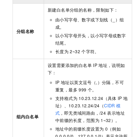
新建白名单分组的名称，限制如下：
由小写字母、数字或下划线（_）组
成。
分组名称
以小写字母开头，以小写字母或数字
结尾。
长度为
2~32
个字符。
设置需要添加的白名单
IP
地址，说明如
下：
IP
地址以英文逗号（,）分隔，不可
重复，最多
999
个。
支持格式为
10.23.12.24（具体
IP
地
址）、10.23.12.24/24（
CIDR
模
式
，即无类域间路由，/24
表示地址
组内白名单
中前缀的长度，范围为
1~32）。
地址中的前缀长度设置为
0（例如
0.0.0.0/0、127.0.0.1/0）表示允许所