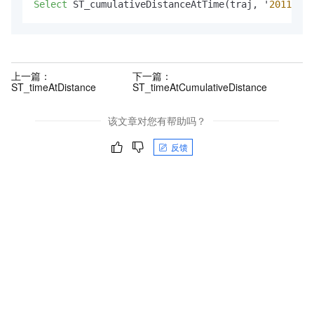
Select
 ST_cumulativeDistanceAtTime(traj, '
2011
-
11
-
上一篇：
下一篇：
ST_timeAtDistance
ST_timeAtCumulativeDistance
该文章对您有帮助吗？
反馈