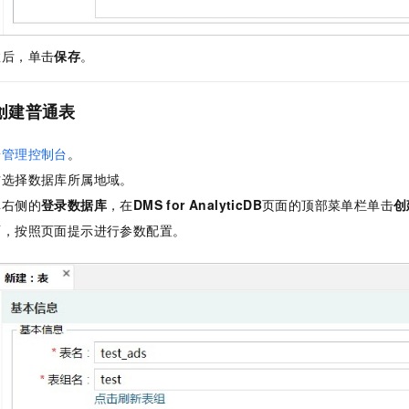
数后，单击
保存
。
创建普通表
据管理控制台
。
方选择数据库所属地域。
库右侧的
登录数据库
，在
DMS for AnalyticDB
页面的顶部菜单栏单击
创
面，按照页面提示进行参数配置。
：