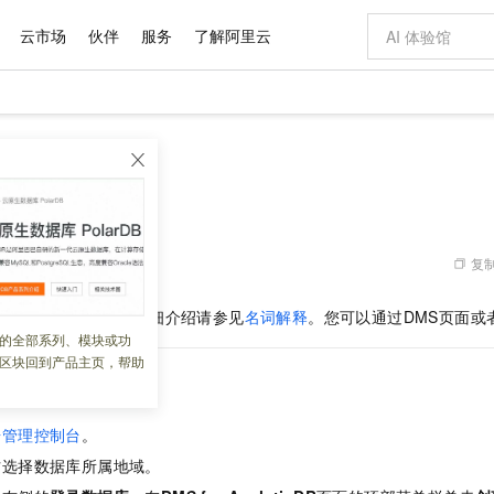
云市场
伙伴
服务
了解阿里云
AI 特惠
数据与 API
成为产品伙伴
企业增值服务
最佳实践
价格计算器
AI 场景体
基础软件
产品伙伴合
阿里云认证
市场活动
配置报价
大模型
自助选配和估算价格
新方式
域名与网站
睿译宝，AI翻译排版一步到位
智启 AI 普惠权益
产品生态集成认证中心
企业支持计划
云上春晚
千问官方 MaaS 平台，为开发者和 Agent 而生，新用户赠送 1 亿 + tokens 额度
云服务器 EC
Qwen Aud
AI Coding
阿里云Maa
2026 阿里云
为企业打
数据集
Windows
大模型认证
模型
NEW
NEW
交付可用成果
值低价云产品抢先购
提供智能易用的域名与建站服务
上传文档即自动完成翻译和格式还原
至高享 1亿+免费 tokens，加速 Al 应用落地
安全可靠、弹
智能编程，一键
产品生态伙伴
专家技术服务
云上奥运之旅
弹性计算合作
阿里云中企出
手机三要素
宝塔 Linux
全部认证
价格优势
有专属领域专家
对象存储 OSS
GLM-5.2：长任务时代开源旗舰模型
阿里云 OPC 创新助力计划
云数据库 RD
即刻拥有 DeepS
AI 电商营销
产品生态伙伴工作台
企业增值服务台
云栖战略参考
云存储合作计
云栖大会
身份实名认证
CentOS
训练营
推动算力普惠，释放技术红利
的大模型服务
最高返9万
多领域专家智能体,一键组建 AI 虚拟交付团队
至高百万元 Token 补贴，加速一人公司成长
稳定、安全、高性价比、高性能的云存储服务
真正可用的 1M 上下文,一次完成代码全链路开发
轻松解锁专属 Dee
从图文生成到
复制
 05:28:11
云上的中国
数据库合作计
活动全景
短信
Docker
图片和
站式影视创作平台
人工智能平台 PAI
Hermes Agent，打造自进化智能体
Token Plan 模型订阅计划
Qoder
5 分钟轻松部署
AI 广告创作
企业成长
大模型
NEW
信息公告
的表分为维度表和普通表，详细介绍请参见
名词解释
。您可以通过DMS页面或
看见新力量
云网络合作计
OCR 文字识别
JAVA
级电脑
证享300元代金券
可视化编排打通从文字构思到成片全链路闭环
一站式AI开发、训练和推理服务
自主进化，持久记忆，越用越聪明
Qwen3.8-Max 首发尝鲜，限时加量 10 倍，夜间低至2折
面向真实软件
图文、视频一
的全部系列、模块或功
Kimi-K3
HappyHors
NEW
魔搭 Mode
loud
服务实践
官网公告
区块回到产品主页，帮助
Kimi 最新旗舰模型，长程编程与推理利器
让文字生成流
金融模力时刻
Salesforce O
版
发票查验
全能环境
Qoder CN
Claude Code + GStack 打造工程团队
千问办公，限时限量积分加倍
云原生数据库 P
低代码高效构
AI 建站
NEW
作计划
创建维度表
计划
创新中心
魔搭 ModelSc
健康状态
让AI从“聊天伙伴”进化为能干活的“数字员工”
覆盖公网/内网、递归/权威、移动APP等全场景解析服务
安装技能 GStack，拥有专属 AI 工程团队
你的AI工作搭子，覆盖日常办公高频场景
基于千问大模型等，支持代码智能生成、研发智能问答
0 代码专业建
客户案例
天气预报查询
操作系统
Deepseek-v4-pro
HappyHors
态合作计划
据管理控制台
。
态智能体模型
旗舰 MoE 大模型，百万上下文与顶尖推理能力
图生视频，流
Compute
同享
容器服务 Kubernetes 版 ACK
万小智 AI 建站低至 15元/月
云防火墙
AI 短剧/漫剧
快递物流查询
WordPress
成为服务伙
高校合作
方选择数据库所属地域。
式云数据仓库
点，立即开启云上创新
提供一站式管理容器应用的 K8s 服务
送.CN域名，送备案服务码
云原生的云上
AI助力短剧
GLM-5.2
Wan2.7-T
Ubuntu