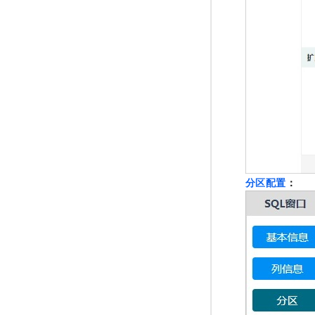
分区配置
：