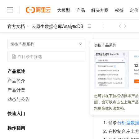
大模型
产品
解决方案
权益
定价
官方文档
云原生数据仓库AnalyticDB
大模型
产品
解决方案
权益
定价
云市场
伙伴
服务
了解阿里云
精选产品
精选解决方案
普惠上云
产品定价
精选商城
成为销售伙伴
售前咨询
为什么选择阿里云
千问AI平台
创建表
首页
切换产品系列
了解云产品的定价详情
切换产品系列
大模型服务平台百炼
千问办公，解锁你的工作
普惠上云 官方力荐
分销伙伴
在线服务
网站建设
什么是云计算
大
大模型服务与应用平台
企业级Agent产品，直接
云服务器38元/年起，超
创建表
咨询伙伴
多端小程序
技术领先
云上成本管理
售后服务
千问大模型
Agency Agents：拥
官方推荐返现计划
大模型
大模型
精选产品
精选解决方案
Salesforce 国际版订阅
稳定可靠
产品概述
管理和优化成本
多元化、高性能、安全可靠
推荐新用户得奖励，单订单
更新时间：
2019-04-28
销售伙伴合作计划
自助服务
产品简介
友盟天域
安全合规
人工智能与机器学习
AI
文本生成
无影云电脑
HappyHorse 打造一
云工开物
AnalyticDB
无影生态合作计划
在线服务
产品计费
观测云
分析师报告
随时随地安全接入的云上超
高校专属算力普惠，学生认
计算
互联网应用开发
您可以在下拉框切换本产品
Qwen3.8-Max
HOT
动态与公告
Salesforce On Alibaba C
工单服务
能，也可以点击左上角产品
智能体时代全能旗舰模型
Tuya 物联网平台阿里云
研究报告与白皮书
云解析DNS
快速拥有专属 OpenClaw
Consulting Partner 合
通过DMS页面
大数据
容器
您更高效阅读文档。
免费试用
短信专区
快速入门
蓝凌 OA
Qwen3.7-Plus
AI 大模型销售与服务生
现代化应用
存储
天池大赛
登录
分析型数
能看、能想、能动手的多模
云原生大数据计算服务 Max
解决方案免费试用 新老
电子合同
操作指南
在控制台左上
面向分析的企业级SaaS模
最高领取价值200元试用
安全
网络与CDN
AI 算法大赛
Qwen3-VL-Plus
畅捷通