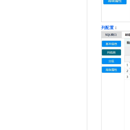
列配置
：