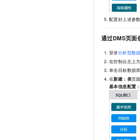
配置好上述参
通过DMS页面
登录
分析型数
在控制台左上
单击目标数据
在
新建：表
页
基本信息配置