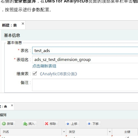
库右侧的
登录数据库
，在
DMS for AnalyticDB
页面的顶部菜单栏单击
创
服务生态伙伴
视觉 Coding、空间感知、多模态思考等全面升级
1M上下文，专为长程任务能力而生
云工开物
企业应用
Night Plan 支持 Qwen 3.8-Max
AI 办公
NEW
面，按照提示进行参数配置。
Red Hat
30+ 款产品免费体验
夜间 5 折，Qwen/Meoo/TokenPlan 客户专享
AI智能应用
科研合作
：
ERP
堂（旗舰版）
SUSE
智能客服
AI 应用构建
大模型原生
CRM
2个月
自动承接线索
建站小程序
Qoder
大模型服务平台百炼-应用模版
OA 办公系统
HOT
NEW
面向真实软件
个人版上线、团队版降价；千问3.8-Max首发发尝鲜
丰富多元化的应用模版和解决方案
力提升
财税管理
模板建站
万有无界
大模型服务平台百炼-智能体
400电话
定制建站
的模型效果
灵活可视化地构建企业级 Agent
方案
广告营销
模板小程序
秒悟
人工智能平台 PAI
定制小程序
云端极速 AI 
新一代 AI 视频生成模型，深度适配广告营销等场景
AI Native 的算法工程平台，一站式完成建模、训练、推理服务部署
APP 开发
建站系统
AI 应用
10分钟微调：让0.6B模型媲美235B模型
多模态数据信
依托云原生高可用架构,实现Dify私有化部署
用1%尺寸在特定领域达到大模型90%以上效果