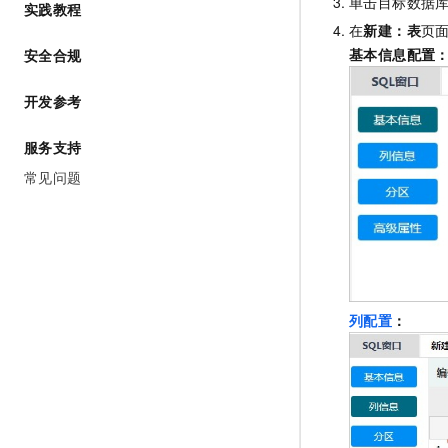
单击目标数据
实践教程
AI 产品 免费试用
网络
安全
云开发大赛
在
新建：表
页
Tableau 订阅
1亿+ 大模型 tokens 和 
基本信息配置
安全合规
可观测
入门学习赛
中间件
AI空中课堂在线直播课
140+云产品 免费试用
大模型服务
上云与迁云
开发参考
产品新客免费试用，最长1
数据库
生态解决方案
千问AI平台-Token Plan
企业出海
大模型ACA认证体验
大数据计算
服务支持
助力企业全员 AI 认知与能
行业生态解决方案
常见问题
政企业务
媒体服务
千问AI平台-模型体验
开发者生态解决方案
在线体验全尺寸、多种模态
企业服务与云通信
AI 开发和 AI 应用解决
Happy 系列大模型
域名与网站
终端用户计算
列配置
：
Serverless
大模型解决方案
开发工具
快速部署 Dify，高效搭建 
迁移与运维管理