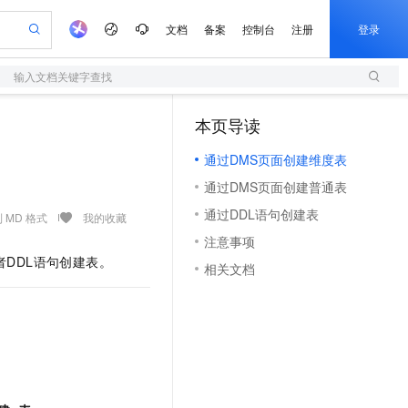
文档
备案
控制台
注册
登录
输入文档关键字查找
验
作计划
器
AI 活动
专业服务
服务伙伴合作计划
开发者社区
加入我们
服务平台百炼
阿里云 OPC 创新助力计划
本页导读
（1）
一站式生成采购清单，支持单品或批量购买
S
io：打造专属 AI 语音助手
S产品伙伴计划（繁花）
峰会
造的大模型服务与应用开发平台
轻量应用服务器
一句话生成原生可编辑精美 PPT 文稿
AI 生产力先锋
Al MaaS 服务伙伴赋能合作
域名
博文
Careers
至高可申请百万元
通过DMS页面创建维度表
性可伸缩的云计算服务
开启高性价比 AI 编程新体验
Qwen-Audio-3.0-Realtime 端到端实时语音角色扮演
输入一句话想法, 轻松生成专业的 PPT
先锋实践拓展 AI 生产力的边界
快速构建应用程序和网站，即刻迈出上云第一步
Token 补贴，五大权
计划
海大会
伙伴信用分合作计划
商标
问答
社会招聘
通过DMS页面创建普通表
益加速 OPC 成功
S
eek-V4-Pro
数字证书管理服务（原SSL证书）
一键部署幻兽帕鲁游戏服务器
飞天发布时刻
HOT
划
备案
电子书
校园招聘
通过DDL语句创建表
pSeek-V4-Pro
视频创作，一键激活电商全链路生产力
全托管，含MySQL、PostgreSQL、SQL Server、MariaDB多引擎
实现全站HTTPS，呈现可信的WEB访问
一键购买专属联机服务器，轻松开启游戏
所见，即是所愿
 MD 格式
我的收藏
更多支持
划
公司注册
镜像站
注意事项
视频生成
语音识别与合成
专属 QwenPaw
短信服务
漫剧工坊：一站式动画创作平台
AI 实训营
HOT
者DDL语句创建表。
合作伙伴培训与认证
相关文档
划
上云迁移
的智能体编程平台
站生成，高效打造优质广告素材
从聊天伙伴进化为能主动干活的本地数字员工
快速生产连贯的高质量长漫剧
从基础到进阶，Agent 创客手把手教你
国内短信简单易用，安全可靠，秒级触达，全球覆盖200+国家和地区。
e-1.1-T2V
Qwen3-TTS-Flash
lScope
我要反馈
查询合作伙伴
畅细腻的高质量视频
离线语音合成大模型，多语言方言自适应，低延迟高稳定
n Alibaba Cloud ISV 合作
代维服务
olarDB
建企业门户网站
大数据开发治理平台 DataWorks
10 分钟搭建微信、支付宝小程序
创新加速
ope
登录合作伙伴管理后台
我要建议
站，无忧落地极速上线
以可视化方式快速构建移动和 PC 门户网站
100%兼容MySQL、PostgreSQL，兼容Oracle，支持集中和分布式
高效部署网站，快速应用到小程序
Data Agent 驱动的一站式 Data+AI 开发治理平台
e-1.1-I2V
Cosyvoice-V3-Flash
安全
畅自然，细节丰富
高表现力语音合成大模型，语音克隆听感自然
我要投诉
上云场景组合购
伴
边界网络安全防护产品
漫剧创作，剧本、分镜、视频高效生成
覆盖90%+业务场景，专享组合折扣价
2V
VPN
Fun-ASR