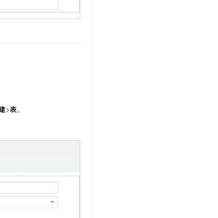
建
>
表
。