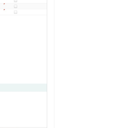
t.diy 一步搞定创意建站
构建大模型应用的安全防护体系
通过自然语言交互简化开发流程,全栈开发支持
通过阿里云安全产品对 AI 应用进行安全防护