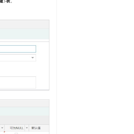
建
>
表
。
文戏情感细腻自然，动作戏激烈拳拳到肉，实现更强表演能力
支持中英文自由切换，具备更强的噪声鲁棒性
云聚AI 严选权益
SSL 证书
，一键激活高效办公新体验
精选AI产品，从模型到应用全链提效
堡垒机
AI 用量加速计划
应用
防火墙
、识别商机，让客服更高效、服务更出色。
新老同享，达量后返
千问办公
主机安全
NEW
的智能体编程平台
一站式AI生产力平台
AI 应用及服务市场
伶鹊
企业级人与Agent协作平台，接入和调度多个数字员工
智能客服平台，对话机器人、对话分析、智能外呼
AI 应用
大模型服务平台百炼 - 全妙
大模型
应用创作平台
多模态内容创作工具，已接入 DeepSeek
自然语言处理
数据标注
机器学习
息提取
与 AI 智能体进行实时音视频通话
从文本、图片、视频中提取结构化的属性信息
构建支持视频理解的 AI 音视频实时通话应用