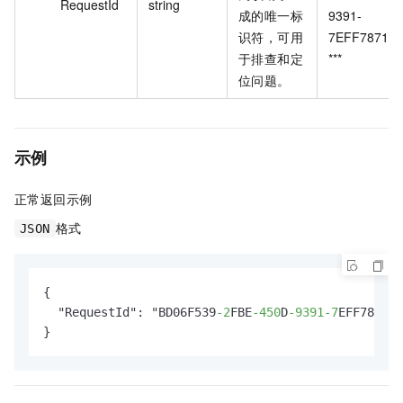
RequestId
string
成的唯一标
9391-
识符，可用
7EFF7871*
于排查和定
***
位问题。
示例
正常返回示例
格式
JSON
{

  "RequestId": "BD06F539
-2
FBE
-450
D
-9391
-7
EFF7871**
}