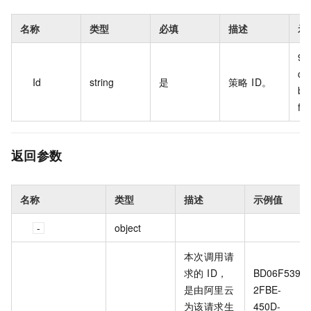
名称
类型
必填
描述
示
90
ce
Id
string
是
策略 ID。
b4
f9a
返回参数
名称
类型
描述
示例值
object
本次调用请
求的 ID，
BD06F539-
是由阿里云
2FBE-
为该请求生
450D-