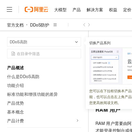
大模型
产品
解决方案
权益
定价
官方文档
DDoS防护
大模型
产品
解决方案
权益
定价
云市场
伙伴
服务
了解阿里云
精选产品
精选解决方案
普惠上云
产品定价
精选商城
成为销售伙伴
售前咨询
为什么选择阿里云
千问AI平台
DDoS防护
首页
DDoS高防
了解云产品的定价详情
切换产品系列
大模型服务平台百炼
千问办公，解锁你的工作
普惠上云 官方力荐
分销伙伴
在线服务
网站建设
什么是云计算
大
大模型服务与应用平台
企业级Agent产品，直接
云服务器38元/年起，超
身份管理
咨询伙伴
多端小程序
技术领先
云上成本管理
售后服务
千问大模型
Agency Agents：拥
官方推荐返现计划
大模型
大模型
精选产品
精选解决方案
Salesforce 国际版订阅
稳定可靠
产品概述
管理和优化成本
多元化、高性能、安全可靠
推荐新用户得奖励，单订单
更新时间：
2025-04-21
销售伙伴合作计划
自助服务
什么是DDoS高防
友盟天域
安全合规
人工智能与机器学习
AI
文本生成
无影云电脑
HappyHorse 打造一
云工开物
为确保您的阿里云
无影生态合作计划
在线服务
功能介绍
观测云
分析师报告
随时随地安全接入的云上超
高校专属算力普惠，学生认
计算
互联网应用开发
您可以在下拉框切换本产品
Qwen3.8-Max
防。推荐的做法是
HOT
标准功能和增强功能的差异
Salesforce On Alibaba C
工单服务
能，也可以点击左上角产品
智能体时代全能旗舰模型
Tuya 物联网平台阿里云
研究报告与白皮书
云解析DNS
快速拥有专属 OpenClaw
Consulting Partner 合
大数据
容器
产品优势
您更高效阅读文档。
免费试用
短信专区
RAM
用户
蓝凌 OA
Qwen3.7-Plus
基本概念
AI 大模型销售与服务生
现代化应用
存储
天池大赛
能看、能想、能动手的多模
云原生大数据计算服务 Max
解决方案免费试用 新老
电子合同
产品计费
RAM
用户需要由阿
面向分析的企业级SaaS模
最高领取价值200元试用
安全
网络与CDN
AI 算法大赛
Qwen3-VL-Plus
才能登录控制台或
畅捷通