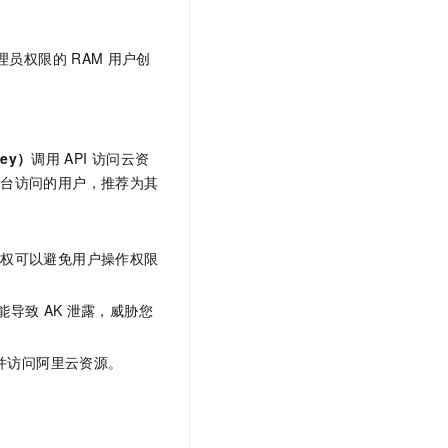
文戏情感细腻自然，动作戏激烈拳拳到肉，实现更强表演能力
支持中英文自由切换，具备更强的噪声鲁棒性
云聚AI 严选权益
SSL 证书
，一键激活高效办公新体验
精选AI产品，从模型到应用全链提效
堡垒机
理员权限的
RAM
用户创
AI 用量加速计划
应用
防火墙
、识别商机，让客服更高效、服务更出色。
新老同享，达量后返
千问办公
主机安全
NEW
的智能体编程平台
一站式AI生产力平台
Key）
调用
API
访问云资
制台访问的用户，推荐为其
AI 应用及服务市场
伶鹊
企业级人与Agent协作平台，接入和调度多个数字员工
智能客服平台，对话机器人、对话分析、智能外呼
AI 应用
大模型服务平台百炼 - 全妙
授权可以避免用户操作权限
大模型
应用创作平台
多模态内容创作工具，已接入 DeepSeek
自然语言处理
能导致
AK
泄露，威胁您
数据标注
并访问阿里云资源。
机器学习
息提取
与 AI 智能体进行实时音视频通话
从文本、图片、视频中提取结构化的属性信息
构建支持视频理解的 AI 音视频实时通话应用