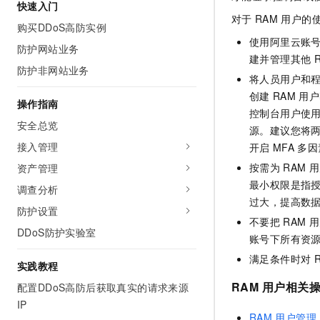
快速入门
AI 产品 免费试用
网络
安全
云开发大赛
对于
RAM
用户的
Tableau 订阅
购买DDoS高防实例
1亿+ 大模型 tokens 和 
可观测
入门学习赛
使用阿里云账
中间件
AI空中课堂在线直播课
防护网站业务
140+云产品 免费试用
建并管理其他
大模型服务
防护非网站业务
上云与迁云
产品新客免费试用，最长1
数据库
将人员用户和
生态解决方案
千问AI平台-Token Plan
创建
RAM
用户
企业出海
大模型ACA认证体验
操作指南
大数据计算
控制台用户使
助力企业全员 AI 认知与能
行业生态解决方案
安全总览
政企业务
源。建议您将
媒体服务
千问AI平台-模型体验
开发者生态解决方案
接入管理
开启
MFA
多因
在线体验全尺寸、多种模态
企业服务与云通信
按需为
RAM
用
资产管理
AI 开发和 AI 应用解决
Happy 系列大模型
最小权限是指
调查分析
域名与网站
过大，提高数
防护设置
终端用户计算
不要把
RAM
用
DDoS防护实验室
账号下所有资
Serverless
大模型解决方案
满足条件时对
实践教程
开发工具
快速部署 Dify，高效搭建 
RAM
用户相关
配置DDoS高防后获取真实的请求来源
IP
迁移与运维管理
RAM
用户管理