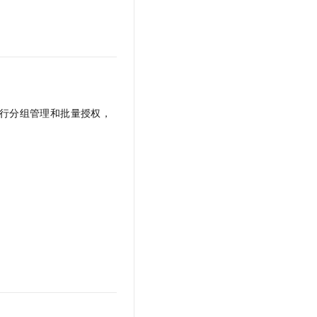
t.diy 一步搞定创意建站
构建大模型应用的安全防护体系
通过自然语言交互简化开发流程,全栈开发支持
通过阿里云安全产品对 AI 应用进行安全防护
行分组管理和批量授权，