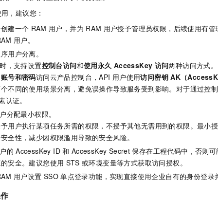
服务生态伙伴
视觉 Coding、空间感知、多模态思考等全面升级
1M上下文，专为长程任务能力而生
云工开物
企业应用
Night Plan 支持 Qwen 3.8-Max
AI 办公
NEW
使用，建议您：
Red Hat
30+ 款产品免费体验
夜间 5 折，Qwen/Meoo/TokenPlan 客户专享
AI智能应用
科研合作
ERP
号创建一个
RAM
用户，并为
RAM
用户授予管理员权限，后续使用有管
堂（旗舰版）
SUSE
智能客服
RAM
用户。
AI 应用构建
大模型原生
CRM
2个月
自动承接线索
程序用户分离。
建站小程序
Qoder
大模型服务平台百炼-应用模版
OA 办公系统
HOT
NEW
时，支持设置
控制台访问
和
使用永久
AccessKey
访问
两种访问方式。
面向真实软件
个人版上线、团队版降价；千问3.8-Max首发发尝鲜
丰富多元化的应用模版和解决方案
用
账号和密码
访问云产品控制台，API
用户使用
访问密钥
AK（Access
力提升
财税管理
模板建站
两个不同的使用场景分离，避免误操作导致服务受到影响。对于通过控
万有无界
大模型服务平台百炼-智能体
400电话
定制建站
素认证。
的模型效果
灵活可视化地构建企业级 Agent
户分配最小权限。
方案
广告营销
模板小程序
秒悟
人工智能平台 PAI
授予用户执行某项任务所需的权限，不授予其他无需用到的权限。最小
定制小程序
云端极速 AI 
新一代 AI 视频生成模型，深度适配广告营销等场景
AI Native 的算法工程平台，一站式完成建模、训练、推理服务部署
据安全性，减少因权限滥用导致的安全风险。
APP 开发
户的
AccessKey ID
和
AccessKey Secret
保存在工程代码中，否则可
源的安全。建议您使用
STS
或环境变量等方式获取访问授权。
建站系统
RAM
用户设置
SSO
单点登录功能，实现直接使用企业自有的身份登录
AI 应用
10分钟微调：让0.6B模型媲美235B模型
多模态数据信
操作
依托云原生高可用架构,实现Dify私有化部署
用1%尺寸在特定领域达到大模型90%以上效果