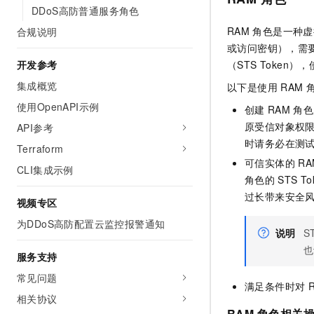
DDoS高防普通服务角色
RAM
角色是一种虚
合规说明
或访问密钥），需
（STS Token
开发参考
集成概览
以下是使用
RAM
使用OpenAPI示例
创建
RAM
角色
原受信对象权
API参考
时请务必在测
Terraform
可信实体的
RA
CLI集成示例
角色的
STS To
过长带来安全
视频专区
为DDoS高防配置云监控报警通知
说明
S
也
服务支持
常见问题
满足条件时对
相关协议
RAM
角色相关