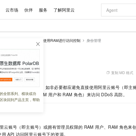
云市场
伙伴
服务
了解阿里云
AI 特惠
数据与 API
成为产品伙伴
企业增值服务
最佳实践
价格计算器
AI 场景体
基础软件
产品伙伴合
阿里云认证
市场活动
配置报价
大模型
DDoS高防
安全合规
使用RAM进行访问控制
身份管理
自助选配和估算价格
新方式
域名与网站
睿译宝，AI翻译排版一步到位
智启 AI 普惠权益
产品生态集成认证中心
企业支持计划
云上春晚
千问官方 MaaS 平台，为开发者和 Agent 而生，新用户赠送 1 亿 + tokens 额度
云服务器 EC
Qwen Aud
AI Coding
阿里云Maa
2026 阿里云
为企业打
数据集
Windows
大模型认证
模型
NEW
NEW
交付可用成果
值低价云产品抢先购
提供智能易用的域名与建站服务
上传文档即自动完成翻译和格式还原
至高享 1亿+免费 tokens，加速 Al 应用落地
安全可靠、弹
智能编程，一键
产品生态伙伴
专家技术服务
云上奥运之旅
弹性计算合作
阿里云中企出
手机三要素
宝塔 Linux
全部认证
价格优势
有专属领域专家
对象存储 OSS
GLM-5.2：长任务时代开源旗舰模型
阿里云 OPC 创新助力计划
云数据库 RD
即刻拥有 DeepS
AI 电商营销
产品生态伙伴工作台
企业增值服务台
云栖战略参考
云存储合作计
云栖大会
身份实名认证
CentOS
训练营
推动算力普惠，释放技术红利
的大模型服务
最高返9万
多领域专家智能体,一键组建 AI 虚拟交付团队
至高百万元 Token 补贴，加速一人公司成长
稳定、安全、高性价比、高性能的云存储服务
真正可用的 1M 上下文,一次完成代码全链路开发
轻松解锁专属 Dee
从图文生成到
复制 MD 格式
 05:45:25
云上的中国
数据库合作计
活动全景
短信
Docker
图片和
站式影视创作平台
人工智能平台 PAI
Hermes Agent，打造自进化智能体
Token Plan 模型订阅计划
Qoder
5 分钟轻松部署
AI 广告创作
企业成长
大模型
NEW
信息公告
账号及云资源使用安全，如非必要都应避免直接使用阿里云账号（即主
看见新力量
云网络合作计
OCR 文字识别
JAVA
级电脑
证享300元代金券
可视化编排打通从文字构思到成片全链路闭环
一站式AI开发、训练和推理服务
自主进化，持久记忆，越用越聪明
Qwen3.8-Max 首发尝鲜，限时加量 10 倍，夜间低至2折
面向真实软件
图文、视频一
的全部系列、模块或功
Kimi-K3
HappyHors
使用
RAM
身份（即
RAM
用户和
RAM
角色）来访问
DDoS
高防。
NEW
魔搭 Mode
loud
服务实践
官网公告
区块回到产品主页，帮助
Kimi 最新旗舰模型，长程编程与推理利器
让文字生成流
金融模力时刻
Salesforce O
版
发票查验
全能环境
Qoder CN
Claude Code + GStack 打造工程团队
千问办公，限时限量积分加倍
云原生数据库 P
低代码高效构
AI 建站
NEW
作计划
计划
创新中心
魔搭 ModelSc
健康状态
让AI从“聊天伙伴”进化为能干活的“数字员工”
覆盖公网/内网、递归/权威、移动APP等全场景解析服务
安装技能 GStack，拥有专属 AI 工程团队
你的AI工作搭子，覆盖日常办公高频场景
基于千问大模型等，支持代码智能生成、研发智能问答
0 代码专业建
客户案例
天气预报查询
操作系统
Deepseek-v4-pro
HappyHors
态合作计划
态智能体模型
旗舰 MoE 大模型，百万上下文与顶尖推理能力
图生视频，流
Compute
同享
容器服务 Kubernetes 版 ACK
万小智 AI 建站低至 15元/月
云防火墙
AI 短剧/漫剧
快递物流查询
WordPress
成为服务伙
高校合作
里云账号（即主账号）或拥有管理员权限的
RAM
用户、RAM
角色来
式云数据仓库
点，立即开启云上创新
提供一站式管理容器应用的 K8s 服务
送.CN域名，送备案服务码
云原生的云上
AI助力短剧
GLM-5.2
Wan2.7-T
使用
API
访问阿里云账号下的资源。
Ubuntu