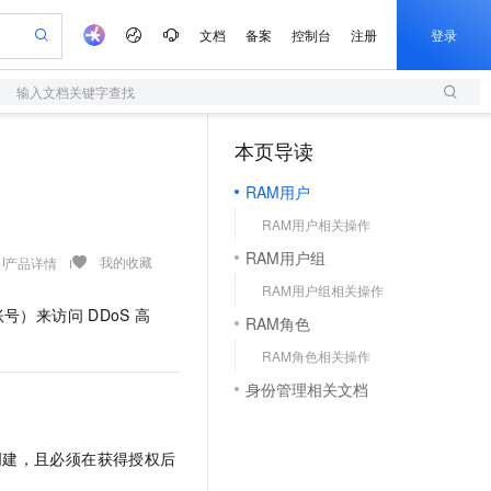
文档
备案
控制台
注册
登录
输入文档关键字查找
验
作计划
器
AI 活动
专业服务
服务伙伴合作计划
开发者社区
加入我们
服务平台百炼
阿里云 OPC 创新助力计划
本页导读
（1）
一站式生成采购清单，支持单品或批量购买
S
io：打造专属 AI 语音助手
S产品伙伴计划（繁花）
峰会
造的大模型服务与应用开发平台
轻量应用服务器
一句话生成原生可编辑精美 PPT 文稿
AI 生产力先锋
Al MaaS 服务伙伴赋能合作
域名
博文
Careers
至高可申请百万元
RAM用户
性可伸缩的云计算服务
开启高性价比 AI 编程新体验
Qwen-Audio-3.0-Realtime 端到端实时语音角色扮演
输入一句话想法, 轻松生成专业的 PPT
先锋实践拓展 AI 生产力的边界
快速构建应用程序和网站，即刻迈出上云第一步
Token 补贴，五大权
计划
海大会
伙伴信用分合作计划
商标
问答
社会招聘
RAM用户相关操作
益加速 OPC 成功
S
eek-V4-Pro
数字证书管理服务（原SSL证书）
一键部署幻兽帕鲁游戏服务器
飞天发布时刻
HOT
划
备案
电子书
校园招聘
RAM用户组
pSeek-V4-Pro
视频创作，一键激活电商全链路生产力
全托管，含MySQL、PostgreSQL、SQL Server、MariaDB多引擎
实现全站HTTPS，呈现可信的WEB访问
一键购买专属联机服务器，轻松开启游戏
所见，即是所愿
我的收藏
产品详情
更多支持
划
公司注册
镜像站
RAM用户组相关操作
视频生成
语音识别与合成
专属 QwenPaw
短信服务
漫剧工坊：一站式动画创作平台
AI 实训营
HOT
账号）来访问
DDoS
高
合作伙伴培训与认证
RAM角色
划
上云迁移
的智能体编程平台
站生成，高效打造优质广告素材
从聊天伙伴进化为能主动干活的本地数字员工
快速生产连贯的高质量长漫剧
从基础到进阶，Agent 创客手把手教你
国内短信简单易用，安全可靠，秒级触达，全球覆盖200+国家和地区。
e-1.1-T2V
Qwen3-TTS-Flash
lScope
我要反馈
查询合作伙伴
RAM角色相关操作
畅细腻的高质量视频
离线语音合成大模型，多语言方言自适应，低延迟高稳定
n Alibaba Cloud ISV 合作
代维服务
olarDB
建企业门户网站
大数据开发治理平台 DataWorks
10 分钟搭建微信、支付宝小程序
身份管理相关文档
创新加速
ope
登录合作伙伴管理后台
我要建议
站，无忧落地极速上线
以可视化方式快速构建移动和 PC 门户网站
100%兼容MySQL、PostgreSQL，兼容Oracle，支持集中和分布式
高效部署网站，快速应用到小程序
Data Agent 驱动的一站式 Data+AI 开发治理平台
e-1.1-I2V
Cosyvoice-V3-Flash
安全
畅自然，细节丰富
高表现力语音合成大模型，语音克隆听感自然
我要投诉
上云场景组合购
伴
创建，且必须在获得授权后
边界网络安全防护产品
漫剧创作，剧本、分镜、视频高效生成
覆盖90%+业务场景，专享组合折扣价
2V
VPN
Fun-ASR