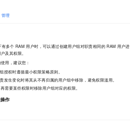
一个 AI 助手
即刻拥有 DeepSeek-R1 满血版
超强辅助，Bol
在企业官网、通讯软件中为客户提供 AI 客服
多种方案随心选，轻松解锁专属 DeepSeek
O
管理
下有多个
RAM
用户时，可以通过创建用户组对职责相同的
RAM
用户进
用户及其权限。
的使用，建议您：
组授权时遵循最小权限策略原则。
责发生变化时将其从不再归属的用户组中移除，避免权限滥用。
不再需要某些权限时移除用户组对应的权限。
关操作