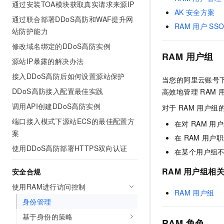
通过安装TOA模块获取真实请求来源IP
10 分钟在聊天系统中增加
专有云
AK
安全方案
通过联合部署DDoS高防和WAF提升网
RAM
用户
SS
站防护能力
修改域名绑定的DDoS高防实例
RAM
用户组
源站IP暴露的解决办法
接入DDoS高防后如何设置源站保护
当您的阿里云账号
DDoS高防接入配置最佳实践
高效地管理
RAM
调用API创建DDoS高防实例
对于
RAM
用户组
端口接入模式下源站ECS的最佳配置方
在对
RAM
用户
案
在
RAM
用户职
使用DDoS高防部署HTTPS双向认证
在某个用户组
RAM
用户组相
安全合规
使用RAM进行访问控制
RAM
用户组
身份管理
基于身份的策略
RAM
角色