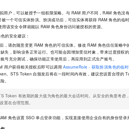
拟用户，可以被授予一组权限策略。与
RAM
用户不同，RAM
角色没
要被一个可信实体扮演。扮演成功后，可信实体将获得
RAM
角色的临
），使用该安全令牌就能以
RAM
角色身份访问被授权的资源。
角色的安全建议：
后，请勿随意变更
RAM
角色的可信实体。修改
RAM
角色信任策略中
限缺失，影响业务正常运行。也可能会因增加受信对象，带来过度授权
试账号充分测试，确保功能正常使用后，再应用到正式生产账号。
M
用户获得相关授权后即可以调用
AssumeRole - 获取扮演角色的
ken。STS Token
自颁发后将在一段时间内有效，建议您设置合理的
T
风险。
TS Token
有效期的最大值为角色的最大会话时间。从安全的角度考虑
设置在合理范围。
RAM
角色设置
SSO
单点登录功能，实现直接使用企业自有的身份登录
操作