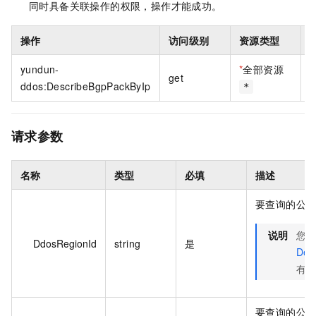
同时具备关联操作的权限，操作才能成功。
操作
访问级别
资源类型
yundun-
*
全部资源
get
ddos:DescribeBgpPackByIp
*
请求参数
名称
类型
必填
描述
要查询的公网 
说明
您
DdosRegionId
string
是
Des
有地
要查询的公网 