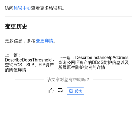
访问
错误中心
查看更多错误码。
变更历史
更多信息，参考
变更详情
。
上一篇：
下一篇：
DescribeInstanceIpAddress -
DescribeDdosThreshold -
查询公网IP资产的DDoS防护信息以及
查询ECS、SLB、EIP资产
所属原生防护实例的详情
的阈值详情
该文章对您有帮助吗？
反馈