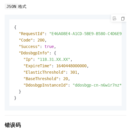
格式
JSON
{
"RequestId"
:
"E46A08E4-A1CD-5BE9-B580-C4D6E9BC54
"Code"
:
200
,
"Success"
:
true
,
"DdosbgpInfo"
:
{
"Ip"
:
"118.31.XX.XX"
,
"ExpireTime"
:
1640448000000
,
"ElasticThreshold"
:
301
,
"BaseThreshold"
:
20
,
"DdosbgpInstanceId"
:
"ddosbgp-cn-n6w1r7nz****"
}
}
错误码