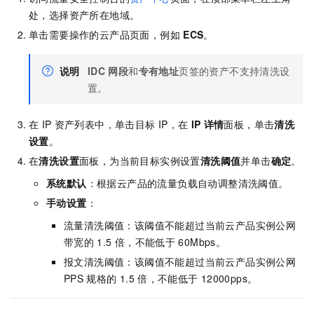
处，选择资产所在地域。
单击需要操作的云产品页面，例如
ECS
。
说明
IDC
网段
和
专有地址
页签的资产不支持清洗设
置。
在
IP
资产列表中，单击目标
IP，在
IP
详情
面板，单击
清洗
设置
。
在
清洗设置
面板，为当前目标实例设置
清洗阈值
并单击
确定
。
系统默认
：根据云产品的流量负载自动调整清洗阈值。
手动设置
：
流量清洗阈值：该阈值不能超过当前云产品实例公网
带宽的
1.5
倍，不能低于
60Mbps。
报文清洗阈值：该阈值不能超过当前云产品实例公网
PPS
规格的
1.5
倍，不能低于
12000pps。