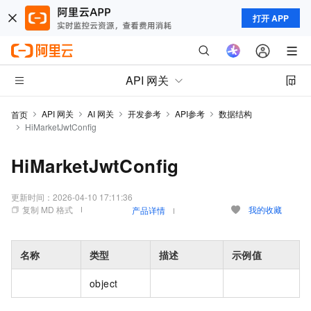
打开 APP
API 网关
API 网关
AI 网关
开发参考
API参考
数据结构
首页
HiMarketJwtConfig
HiMarketJwtConfig
更新时间：
2026-04-10 17:11:36
复制 MD 格式
我的收藏
产品详情
名称
类型
描述
示例值
object