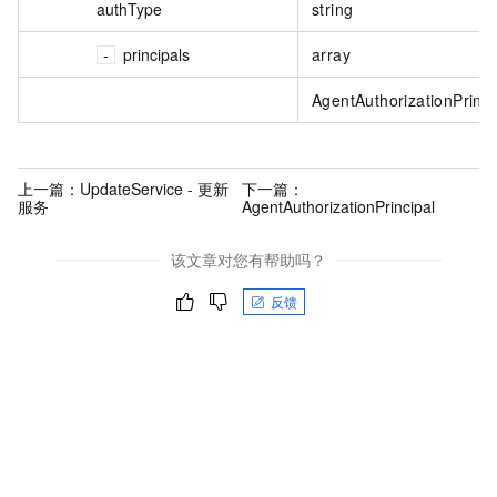
authType
string
principals
array
AgentAuthorizationPrinci
上一篇：
UpdateService - 更新
下一篇：
服务
AgentAuthorizationPrincipal
该文章对您有帮助吗？
反馈