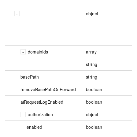
object
domainIds
array
string
basePath
string
removeBasePathOnForward
boolean
aiRequestLogEnabled
boolean
authorization
object
enabled
boolean