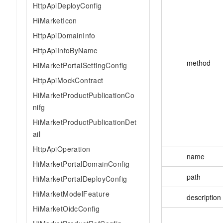
HttpApiDeployConfig
AI 产品 免费试用
网络
安全
云开发大赛
Tableau 订阅
1亿+ 大模型 tokens 和 
HiMarketIcon
可观测
入门学习赛
中间件
AI空中课堂在线直播课
HttpApiDomainInfo
140+云产品 免费试用
大模型服务
上云与迁云
HttpApiInfoByName
产品新客免费试用，最长1
数据库
生态解决方案
method
千问AI平台-Token Plan
HiMarketPortalSettingConfig
企业出海
大模型ACA认证体验
大数据计算
HttpApiMockContract
助力企业全员 AI 认知与能
行业生态解决方案
政企业务
媒体服务
HiMarketProductPublicationCo
千问AI平台-模型体验
开发者生态解决方案
nifg
在线体验全尺寸、多种模态
企业服务与云通信
AI 开发和 AI 应用解决
HiMarketProductPublicationDet
Happy 系列大模型
域名与网站
ail
HttpApiOperation
终端用户计算
name
HiMarketPortalDomainConfig
Serverless
大模型解决方案
path
HiMarketPortalDeployConfig
开发工具
HiMarketModelFeature
description
快速部署 Dify，高效搭建 
HiMarketOidcConfig
迁移与运维管理