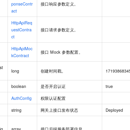
一个 AI 助手
即刻拥有 DeepSeek-R1 满血版
超强辅助，Bol
ponseContr
接口响应参数定义。
在企业官网、通讯软件中为客户提供 AI 客服
多种方案随心选，轻松解锁专属 DeepSeek
act
HttpApiReq
uestContra
接口请求参数定义。
ct
HttpApiMoc
接口 Mock 参数配置。
kContract
st
long
创建时间戳。
1719386834
boolean
是否开启认证
true
AuthConfig
权限认证配置
string
网关上接口发布状态
Deployed
ig
array
接口后端服务部署信息。