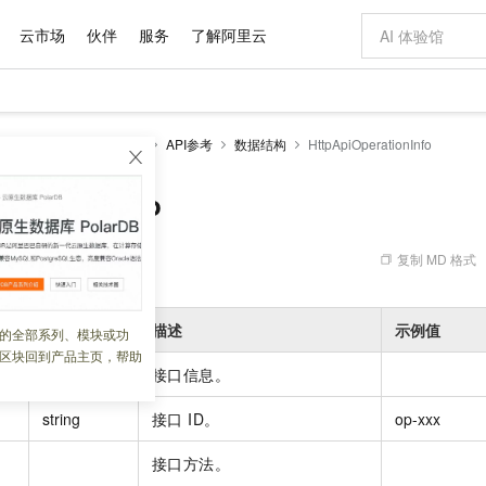
云市场
伙伴
服务
了解阿里云
AI 特惠
数据与 API
成为产品伙伴
企业增值服务
最佳实践
价格计算器
AI 场景体
基础软件
产品伙伴合
阿里云认证
市场活动
配置报价
大模型
原生API网关
开发参考
API参考
数据结构
HttpApiOperationInfo
自助选配和估算价格
新方式
域名与网站
睿译宝，AI翻译排版一步到位
智启 AI 普惠权益
产品生态集成认证中心
企业支持计划
云上春晚
千问官方 MaaS 平台，为开发者和 Agent 而生，新用户赠送 1 亿 + tokens 额度
云服务器 EC
Qwen Aud
AI Coding
阿里云Maa
2026 阿里云
为企业打
数据集
Windows
大模型认证
模型
NEW
NEW
交付可用成果
值低价云产品抢先购
提供智能易用的域名与建站服务
上传文档即自动完成翻译和格式还原
至高享 1亿+免费 tokens，加速 Al 应用落地
安全可靠、弹
智能编程，一键
erationInfo
产品生态伙伴
专家技术服务
云上奥运之旅
弹性计算合作
阿里云中企出
手机三要素
宝塔 Linux
全部认证
价格优势
有专属领域专家
对象存储 OSS
GLM-5.2：长任务时代开源旗舰模型
阿里云 OPC 创新助力计划
云数据库 RD
即刻拥有 DeepS
AI 电商营销
产品生态伙伴工作台
企业增值服务台
云栖战略参考
云存储合作计
云栖大会
身份实名认证
CentOS
训练营
推动算力普惠，释放技术红利
的大模型服务
最高返9万
多领域专家智能体,一键组建 AI 虚拟交付团队
至高百万元 Token 补贴，加速一人公司成长
稳定、安全、高性价比、高性能的云存储服务
真正可用的 1M 上下文,一次完成代码全链路开发
轻松解锁专属 Dee
从图文生成到
复制 MD 格式
 03:12:35
云上的中国
数据库合作计
活动全景
短信
Docker
图片和
站式影视创作平台
人工智能平台 PAI
Hermes Agent，打造自进化智能体
Token Plan 模型订阅计划
Qoder
5 分钟轻松部署
AI 广告创作
企业成长
大模型
NEW
信息公告
看见新力量
云网络合作计
OCR 文字识别
JAVA
级电脑
证享300元代金券
可视化编排打通从文字构思到成片全链路闭环
一站式AI开发、训练和推理服务
自主进化，持久记忆，越用越聪明
Qwen3.8-Max 首发尝鲜，限时加量 10 倍，夜间低至2折
面向真实软件
图文、视频一
类型
描述
示例值
的全部系列、模块或功
Kimi-K3
HappyHors
NEW
魔搭 Mode
loud
服务实践
官网公告
区块回到产品主页，帮助
Kimi 最新旗舰模型，长程编程与推理利器
让文字生成流
金融模力时刻
Salesforce O
版
发票查验
全能环境
Qoder CN
Claude Code + GStack 打造工程团队
千问办公，限时限量积分加倍
云原生数据库 P
低代码高效构
AI 建站
NEW
作计划
object
接口信息。
计划
创新中心
魔搭 ModelSc
健康状态
让AI从“聊天伙伴”进化为能干活的“数字员工”
覆盖公网/内网、递归/权威、移动APP等全场景解析服务
安装技能 GStack，拥有专属 AI 工程团队
你的AI工作搭子，覆盖日常办公高频场景
基于千问大模型等，支持代码智能生成、研发智能问答
0 代码专业建
客户案例
天气预报查询
操作系统
Deepseek-v4-pro
HappyHors
态合作计划
string
接口 ID。
op-xxx
态智能体模型
旗舰 MoE 大模型，百万上下文与顶尖推理能力
图生视频，流
Compute
同享
容器服务 Kubernetes 版 ACK
万小智 AI 建站低至 15元/月
云防火墙
AI 短剧/漫剧
快递物流查询
WordPress
成为服务伙
高校合作
式云数据仓库
点，立即开启云上创新
提供一站式管理容器应用的 K8s 服务
送.CN域名，送备案服务码
云原生的云上
AI助力短剧
接口方法。
GLM-5.2
Wan2.7-T
Ubuntu