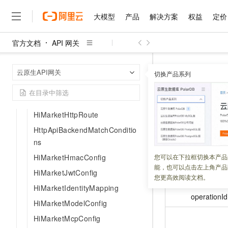
HiMarketAgentConfig
大模型
产品
解决方案
权益
定价
HttpApiApiInfo
HiMarketAuthCodeConfig
官方文档
API 网关
大模型
产品
解决方案
权益
定价
云市场
伙伴
服务
了解阿里云
精选产品
精选解决方案
普惠上云
产品定价
精选商城
成为销售伙伴
售前咨询
为什么选择阿里云
HiMarketApiKeyConfig
千问AI平台
API 网关
云
首页
HiMarketDomain
云原生API网关
了解云产品的定价详情
切换产品系列
大模型服务平台百炼
千问办公，解锁你的工作
普惠上云 官方力荐
分销伙伴
在线服务
网站建设
什么是云计算
大
HttpApiBackendMatchConditio
大模型服务与应用平台
企业级Agent产品，直接
云服务器38元/年起，超
HttpApiOp
咨询伙伴
多端小程序
技术领先
n
云上成本管理
售后服务
千问大模型
Agency Agents：拥
官方推荐返现计划
大模型
大模型
精选产品
精选解决方案
HiMarketHttpRoute
Salesforce 国际版订阅
稳定可靠
管理和优化成本
多元化、高性能、安全可靠
推荐新用户得奖励，单订单
更新时间：
2026-03-26
销售伙伴合作计划
自助服务
HttpApiBackendMatchConditio
友盟天域
安全合规
人工智能与机器学习
AI
文本生成
无影云电脑
HappyHorse 打造一
云工开物
ns
无影生态合作计划
在线服务
观测云
分析师报告
随时随地安全接入的云上超
高校专属算力普惠，学生认
名称
计算
互联网应用开发
HiMarketHmacConfig
您可以在下拉框切换本产品
Qwen3.8-Max
HOT
Salesforce On Alibaba C
工单服务
能，也可以点击左上角产品
智能体时代全能旗舰模型
Tuya 物联网平台阿里云
研究报告与白皮书
HiMarketJwtConfig
云解析DNS
快速拥有专属 OpenClaw
Consulting Partner 合
大数据
容器
您更高效阅读文档。
免费试用
短信专区
HiMarketIdentityMapping
蓝凌 OA
Qwen3.7-Plus
AI 大模型销售与服务生
现代化应用
operationId
存储
天池大赛
能看、能想、能动手的多模
HiMarketModelConfig
云原生大数据计算服务 Max
解决方案免费试用 新老
电子合同
面向分析的企业级SaaS模
最高领取价值200元试用
安全
网络与CDN
HiMarketMcpConfig
AI 算法大赛
Qwen3-VL-Plus
畅捷通