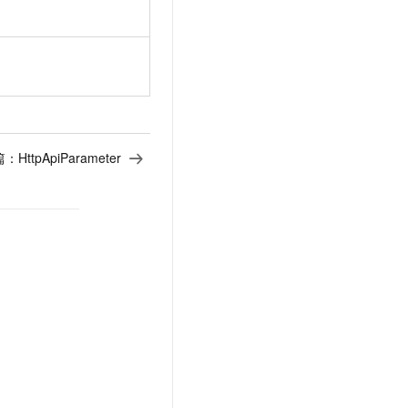
篇：
HttpApiParameter