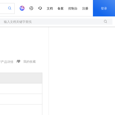
文档
备案
控制台
注册
登录
输入文档关键字查找
验
作计划
器
AI 活动
专业服务
服务伙伴合作计划
开发者社区
加入我们
服务平台百炼
阿里云 OPC 创新助力计划
一站式生成采购清单，支持单品或批量购买
S
io：打造专属 AI 语音助手
S产品伙伴计划（繁花）
峰会
造的大模型服务与应用开发平台
轻量应用服务器
一句话生成原生可编辑精美 PPT 文稿
AI 生产力先锋
Al MaaS 服务伙伴赋能合作
域名
博文
Careers
至高可申请百万元
性可伸缩的云计算服务
开启高性价比 AI 编程新体验
Qwen-Audio-3.0-Realtime 端到端实时语音角色扮演
输入一句话想法, 轻松生成专业的 PPT
先锋实践拓展 AI 生产力的边界
快速构建应用程序和网站，即刻迈出上云第一步
Token 补贴，五大权
计划
海大会
伙伴信用分合作计划
商标
问答
社会招聘
益加速 OPC 成功
S
eek-V4-Pro
数字证书管理服务（原SSL证书）
一键部署幻兽帕鲁游戏服务器
飞天发布时刻
HOT
划
备案
电子书
校园招聘
pSeek-V4-Pro
视频创作，一键激活电商全链路生产力
全托管，含MySQL、PostgreSQL、SQL Server、MariaDB多引擎
实现全站HTTPS，呈现可信的WEB访问
一键购买专属联机服务器，轻松开启游戏
所见，即是所愿
我的收藏
产品详情
更多支持
划
公司注册
镜像站
视频生成
语音识别与合成
专属 QwenPaw
短信服务
漫剧工坊：一站式动画创作平台
AI 实训营
HOT
合作伙伴培训与认证
划
上云迁移
的智能体编程平台
站生成，高效打造优质广告素材
从聊天伙伴进化为能主动干活的本地数字员工
快速生产连贯的高质量长漫剧
从基础到进阶，Agent 创客手把手教你
国内短信简单易用，安全可靠，秒级触达，全球覆盖200+国家和地区。
e-1.1-T2V
Qwen3-TTS-Flash
lScope
我要反馈
查询合作伙伴
畅细腻的高质量视频
离线语音合成大模型，多语言方言自适应，低延迟高稳定
n Alibaba Cloud ISV 合作
代维服务
olarDB
建企业门户网站
大数据开发治理平台 DataWorks
10 分钟搭建微信、支付宝小程序
创新加速
ope
登录合作伙伴管理后台
我要建议
站，无忧落地极速上线
以可视化方式快速构建移动和 PC 门户网站
100%兼容MySQL、PostgreSQL，兼容Oracle，支持集中和分布式
高效部署网站，快速应用到小程序
Data Agent 驱动的一站式 Data+AI 开发治理平台
e-1.1-I2V
Cosyvoice-V3-Flash
安全
畅自然，细节丰富
高表现力语音合成大模型，语音克隆听感自然
我要投诉
上云场景组合购
伴
边界网络安全防护产品
漫剧创作，剧本、分镜、视频高效生成
覆盖90%+业务场景，专享组合折扣价
2V
VPN
Fun-ASR