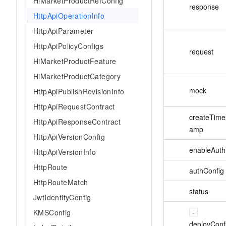
HiMarketProductRefConfig
10 分钟在聊天系统中增加
response
专有云
HttpApiOperationInfo
HttpApiParameter
HttpApiPolicyConfigs
request
HiMarketProductFeature
HiMarketProductCategory
mock
HttpApiPublishRevisionInfo
HttpApiRequestContract
createTime
HttpApiResponseContract
amp
HttpApiVersionConfig
enableAuth
HttpApiVersionInfo
HttpRoute
authConfig
HttpRouteMatch
status
JwtIdentityConfig
KMSConfig
deployConf