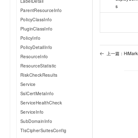
LabelDetail
s
ParentResourceInfo
PolicyClassInfo
PluginClassInfo
PolicyInfo
PolicyDetailInfo
上一篇：
HiMark
ResourceInfo
ResourceStatistic
RiskCheckResults
Service
SslCertMetaInfo
ServiceHealthCheck
ServiceInfo
SubDomainInfo
TlsCipherSuitesConfig