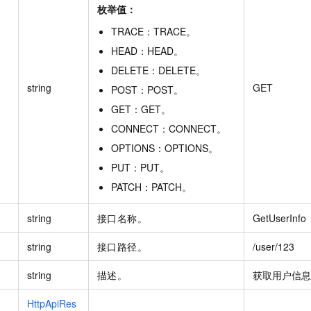
服务生态伙伴
视觉 Coding、空间感知、多模态思考等全面升级
1M上下文，专为长程任务能力而生
云工开物
企业应用
枚举值：
Night Plan 支持 Qwen 3.8-Max
AI 办公
NEW
Red Hat
30+ 款产品免费体验
夜间 5 折，Qwen/Meoo/TokenPlan 客户专享
AI智能应用
TRACE
：
TRACE
。
科研合作
ERP
堂（旗舰版）
SUSE
HEAD
：
HEAD
。
智能客服
AI 应用构建
大模型原生
CRM
2个月
DELETE
：
DELETE
。
自动承接线索
建站小程序
string
GET
POST
：
POST
。
Qoder
大模型服务平台百炼-应用模版
OA 办公系统
HOT
NEW
面向真实软件
个人版上线、团队版降价；千问3.8-Max首发发尝鲜
丰富多元化的应用模版和解决方案
GET
：
GET
。
力提升
财税管理
模板建站
CONNECT
：
CONNECT
。
万有无界
大模型服务平台百炼-智能体
400电话
定制建站
OPTIONS
：
OPTIONS
。
的模型效果
灵活可视化地构建企业级 Agent
方案
广告营销
模板小程序
PUT
：
PUT
。
秒悟
人工智能平台 PAI
PATCH
：
PATCH
。
定制小程序
云端极速 AI 
新一代 AI 视频生成模型，深度适配广告营销等场景
AI Native 的算法工程平台，一站式完成建模、训练、推理服务部署
APP 开发
string
接口名称。
GetUserInfo
建站系统
string
接口路径。
/user/123
string
描述。
获取用户信息
AI 应用
10分钟微调：让0.6B模型媲美235B模型
多模态数据信
依托云原生高可用架构,实现Dify私有化部署
用1%尺寸在特定领域达到大模型90%以上效果
HttpApiRes