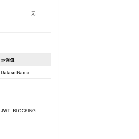
t.diy 一步搞定创意建站
构建大模型应用的安全防护体系
通过自然语言交互简化开发流程,全栈开发支持
通过阿里云安全产品对 AI 应用进行安全防护
无
示例值
DatasetName
JWT_BLOCKING