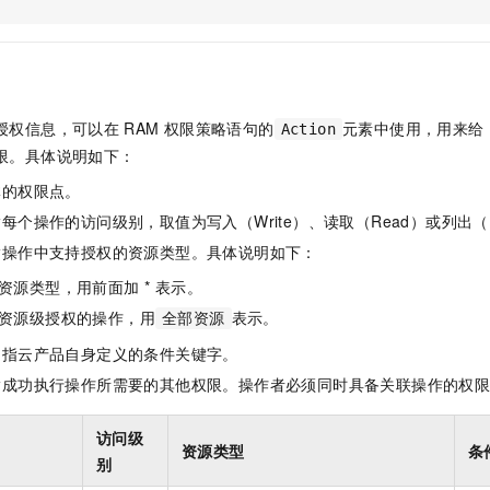
服务生态伙伴
视觉 Coding、空间感知、多模态思考等全面升级
1M上下文，专为长程任务能力而生
云工开物
企业应用
Night Plan 支持 Qwen 3.8-Max
AI 办公
NEW
Red Hat
30+ 款产品免费体验
夜间 5 折，Qwen/Meoo/TokenPlan 客户专享
AI智能应用
科研合作
ERP
堂（旗舰版）
SUSE
智能客服
AI 应用构建
大模型原生
CRM
2个月
自动承接线索
授权信息，可以在
RAM
权限策略语句的
元素中使用，用来给
Action
建站小程序
Qoder
大模型服务平台百炼-应用模版
OA 办公系统
HOT
NEW
限。具体说明如下：
面向真实软件
个人版上线、团队版降价；千问3.8-Max首发发尝鲜
丰富多元化的应用模版和解决方案
力提升
财税管理
模板建站
体的权限点。
万有无界
大模型服务平台百炼-智能体
400电话
定制建站
每个操作的访问级别，取值为写入（Write）、读取（Read）或列出（L
的模型效果
灵活可视化地构建企业级 Agent
指操作中支持授权的资源类型。具体说明如下：
方案
广告营销
模板小程序
秒悟
人工智能平台 PAI
资源类型，用前面加 * 表示。
定制小程序
云端极速 AI 
新一代 AI 视频生成模型，深度适配广告营销等场景
AI Native 的算法工程平台，一站式完成建模、训练、推理服务部署
资源级授权的操作，用
表示。
全部资源
APP 开发
是指云产品自身定义的条件关键字。
建站系统
指成功执行操作所需要的其他权限。操作者必须同时具备关联操作的权
AI 应用
10分钟微调：让0.6B模型媲美235B模型
多模态数据信
访问级
资源类型
条
依托云原生高可用架构,实现Dify私有化部署
用1%尺寸在特定领域达到大模型90%以上效果
别