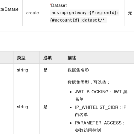
一个 AI 助手
即刻拥有 DeepSeek-R1 满血版
超强辅助，Bol
*
Dataset
ateDatase
在企业官网、通讯软件中为客户提供 AI 客服
多种方案随心选，轻松解锁专属 DeepSeek
create
无
acs:apigateway:{#regionId}:
{#accountId}:dataset/*
类型
必填
描述
string
是
数据集名称
数据集类型，可选值：
JWT_BLOCKING : JWT 黑
名单
string
是
IP_WHITELIST_CIDR : IP
白名单
PARAMETER_ACCESS :
参数访问控制