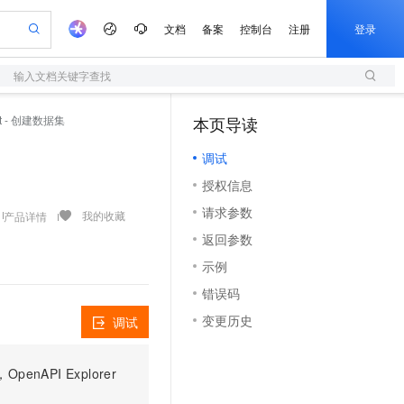
文档
备案
控制台
注册
登录
输入文档关键字查找
验
作计划
器
AI 活动
专业服务
服务伙伴合作计划
开发者社区
加入我们
服务平台百炼
阿里云 OPC 创新助力计划
set - 创建数据集
本页导读
（1）
一站式生成采购清单，支持单品或批量购买
S
可编辑精美 PPT 文稿
S产品伙伴计划（繁花）
峰会
造的大模型服务与应用开发平台
轻量应用服务器
Agency Agents：拥有专属领域专家
AI 生产力先锋
Al MaaS 服务伙伴赋能合作
域名
博文
Careers
至高可申请百万元
调试
性可伸缩的云计算服务
 轻松生成专业的 PPT
开启高性价比 AI 编程新体验
先锋实践拓展 AI 生产力的边界
快速构建应用程序和网站，即刻迈出上云第一步
多领域专家智能体,一键组建 AI 虚拟交付团队
Token 补贴，五大权
计划
海大会
伙伴信用分合作计划
商标
问答
社会招聘
授权信息
益加速 OPC 成功
S
帕鲁游戏服务器
数字证书管理服务（原SSL证书）
HappyHorse 打造一站式影视创作平台
飞天发布时刻
HOT
划
备案
电子书
校园招聘
请求参数
联机服务器，轻松开启游戏
视频创作，一键激活电商全链路生产力
全托管，含MySQL、PostgreSQL、SQL Server、MariaDB多引擎
实现全站 HTTPS，呈现可信的 Web 访问
所见，即是所愿
可视化编排打通从文字构思到成片全链路闭环
我的收藏
产品详情
更多支持
划
公司注册
镜像站
返回参数
视频生成
语音识别与合成
 智能体与工作流应用
短信服务
漫剧工坊：一站式动画创作平台
AI 实训营
合作伙伴培训与认证
示例
划
上云迁移
的智能体编程平台
站生成，高效打造优质广告素材
通过阿里云百炼高效搭建AI应用,助力高效开发
快速生产连贯的高质量长漫剧
从基础到进阶，Agent 创客手把手教你
国内短信简单易用，安全可靠，秒级触达，全球覆盖200+国家和地区。
e-1.1-T2V
Qwen3-TTS-Flash
lScope
我要反馈
查询合作伙伴
错误码
畅细腻的高质量视频
离线语音合成大模型，多语言方言自适应，低延迟高稳定
n Alibaba Cloud ISV 合作
代维服务
olarDB
建企业门户网站
大数据开发治理平台 DataWorks
10 分钟搭建微信、支付宝小程序
变更历史
调试
创新加速
ope
登录合作伙伴管理后台
我要建议
站，无忧落地极速上线
以可视化方式快速构建移动和 PC 门户网站
100%兼容MySQL、PostgreSQL，兼容Oracle，支持集中和分布式
高效部署网站，快速应用到小程序
Data Agent 驱动的一站式 Data+AI 开发治理平台
e-1.1-I2V
Cosyvoice-V3-Flash
安全
畅自然，细节丰富
高表现力语音合成大模型，语音克隆听感自然
我要投诉
上云场景组合购
伴
PI Explorer
边界网络安全防护产品
漫剧创作，剧本、分镜、视频高效生成
覆盖90%+业务场景，专享组合折扣价
2V
VPN
Fun-ASR