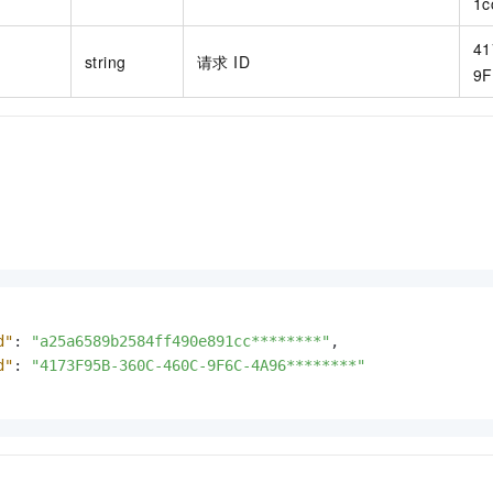
1c
41
string
请求 ID
9F
d"
:
"a25a6589b2584ff490e891cc********"
,
d"
:
"4173F95B-360C-460C-9F6C-4A96********"