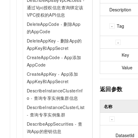
DescribeApisByVpcAccess -
通过Vpc授权信息查询绑定该
Description
VPC授权的API信息
DeleteAppCode - 删除App
Tag
的AppCode
DeleteAppKey - 删除App的
AppKey和AppSecret
Key
CreateAppCode - App添加
AppCode
Value
CreateAppKey - App添加
AppKey和AppSecret
返回参数
DescribeInstanceClusterInf
o - 查询专享实例集群信息
名称
DescribeInstanceClusterList
- 查询专享实例集群
DescribeAppSecurities - 查
询App的密钥信息
DatasetId