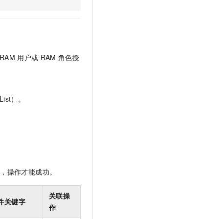
文戏情感细腻自然，动作戏激烈拳拳到肉，实现更强表演能力
支持中英文自由切换，具备更强的噪声鲁棒性
云聚AI 严选权益
SSL 证书
，一键激活高效办公新体验
精选AI产品，从模型到应用全链提效
堡垒机
AI 用量加速计划
应用
防火墙
、识别商机，让客服更高效、服务更出色。
新老同享，达量后返
RAM
用户或
RAM
角色授
千问办公
主机安全
NEW
的智能体编程平台
一站式AI生产力平台
AI 应用及服务市场
伶鹊
ist）。
企业级人与Agent协作平台，接入和调度多个数字员工
智能客服平台，对话机器人、对话分析、智能外呼
AI 应用
大模型服务平台百炼 - 全妙
大模型
应用创作平台
多模态内容创作工具，已接入 DeepSeek
自然语言处理
数据标注
限，操作才能成功。
机器学习
息提取
与 AI 智能体进行实时音视频通话
关联操
件关键字
从文本、图片、视频中提取结构化的属性信息
构建支持视频理解的 AI 音视频实时通话应用
作