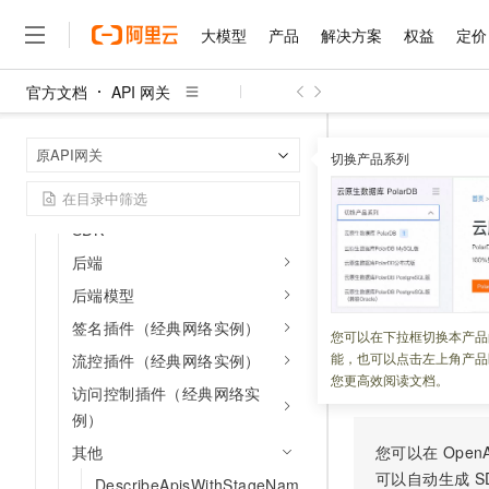
访问控制策略
插件
大模型
产品
解决方案
权益
定价
自定义数据集
官方文档
API 网关
模型
大模型
产品
解决方案
权益
定价
云市场
伙伴
服务
了解阿里云
精选产品
精选解决方案
普惠上云
产品定价
精选商城
成为销售伙伴
售前咨询
为什么选择阿里云
权限
千问AI平台
API 网关
原
首页
原API网关
了解云产品的定价详情
切换产品系列
服务
大模型服务平台百炼
睿译宝，AI翻译排版一
普惠上云 官方力荐
分销伙伴
在线服务
网站建设
什么是云计算
大
大模型服务与应用平台
上传文档即自动完成翻译和
云服务器38元/年起，超
日志
CreateD
咨询伙伴
多端小程序
技术领先
云上成本管理
售后服务
SDK
千问大模型
GLM-5.2：长任务时代
官方推荐返现计划
大模型
大模型
精选产品
精选解决方案
Salesforce 国际版订阅
稳定可靠
管理和优化成本
多元化、高性能、安全可靠
推荐新用户得奖励，单订单
后端
更新时间：
2026-03-16
销售伙伴合作计划
自助服务
友盟天域
安全合规
人工智能与机器学习
AI
文本生成
后端模型
无影云电脑
Hermes Agent，打造
云工开物
创建用户自定义数
无影生态合作计划
在线服务
观测云
分析师报告
签名插件（经典网络实例）
随时随地安全接入的云上超
自主进化，持久记忆，越用
高校专属算力普惠，学生认
计算
互联网应用开发
您可以在下拉框切换本产品
Qwen3.8-Max
HOT
Salesforce On Alibaba C
工单服务
能，也可以点击左上角产品
流控插件（经典网络实例）
智能体时代全能旗舰模型
Tuya 物联网平台阿里云
研究报告与白皮书
云解析DNS
快速拥有专属 OpenClaw
Consulting Partner 合
调试
大数据
容器
您更高效阅读文档。
免费试用
访问控制插件（经典网络实
短信专区
蓝凌 OA
Qwen3.7-Plus
AI 大模型销售与服务生
例）
现代化应用
存储
天池大赛
能看、能想、能动手的多模
云原生大数据计算服务 Max
解决方案免费试用 新老
电子合同
其他
您可以在
OpenA
面向分析的企业级SaaS模
最高领取价值200元试用
安全
网络与CDN
AI 算法大赛
Qwen3-VL-Plus
可以自动生成
S
畅捷通
DescribeApisWithStageNam