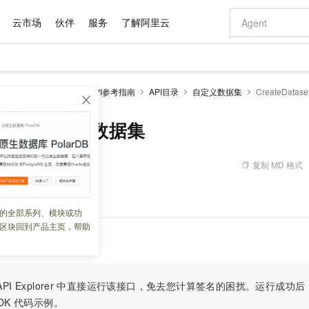
云市场
伙伴
服务
了解阿里云
AI 特惠
数据与 API
成为产品伙伴
企业增值服务
最佳实践
价格计算器
AI 场景体
基础软件
产品伙伴合
阿里云认证
市场活动
配置报价
大模型
API网关
开发参考
API参考指南
API目录
自定义数据集
CreateData
自助选配和估算价格
步到位
域名与网站
智启 AI 普惠权益
产品生态集成认证中心
企业支持计划
云上春晚
Qwen Audio：打造专属 AI 语音助手
千问官方 MaaS 平台，为开发者和 Agent 而生，新用户赠送 1 亿 + tokens 额度
云服务器 EC
一句话生成原生
AI Coding
阿里云Maa
2026 阿里云
为企业打
数据集
Windows
大模型认证
模型
NEW
NEW
格式还原
值低价云产品抢先购
提供智能易用的域名与建站服务
至高享 1亿+免费 tokens，加速 Al 应用落地
Qwen-Audio-3.0-Realtime 端到端实时语音角色扮演
安全可靠、弹
输入一句话想法,
智能编程，一键
ataset - 创建数据集
产品生态伙伴
专家技术服务
云上奥运之旅
弹性计算合作
阿里云中企出
手机三要素
宝塔 Linux
全部认证
价格优势
开源旗舰模型
对象存储 OSS
即刻拥有 DeepSeek-V4-Pro
阿里云 OPC 创新助力计划
云数据库 RD
一键部署幻兽
AI 电商营销
产品生态伙伴工作台
企业增值服务台
云栖战略参考
云存储合作计
云栖大会
身份实名认证
CentOS
训练营
推动算力普惠，释放技术红利
的大模型服务
最高返9万
真正可用的 1M 上下文,一次完成代码全链路开发
轻松解锁专属 DeepSeek-V4-Pro
至高百万元 Token 补贴，加速一人公司成长
稳定、安全、高性价比、高性能的云存储服务
一键购买专属
从图文生成到
复制 MD 格式
 07:51:36
云上的中国
数据库合作计
活动全景
短信
Docker
图片和
自进化智能体
人工智能平台 PAI
5 分钟轻松部署专属 QwenPaw
Token Plan 模型订阅计划
Qoder
高效搭建 AI
AI 广告创作
企业成长
大模型
NEW
HOT
信息公告
据集。
看见新力量
云网络合作计
OCR 文字识别
JAVA
级电脑
越聪明
证享300元代金券
一站式AI开发、训练和推理服务
Qwen3.8-Max 首发尝鲜，限时加量 10 倍，夜间低至2折
从聊天伙伴进化为能主动干活的本地数字员工
面向真实软件
图文、视频一
的全部系列、模块或功
Kimi-K3
HappyHors
NEW
魔搭 Mode
loud
服务实践
官网公告
区块回到产品主页，帮助
Kimi 最新旗舰模型，长程编程与推理利器
让文字生成流
金融模力时刻
Salesforce O
版
发票查验
全能环境
Qoder CN
Claude Code + GStack 打造工程团队
千问办公，限时限量积分加倍
云原生数据库 P
低代码高效构
AI 建站
NEW
作计划
计划
创新中心
魔搭 ModelSc
健康状态
让AI从“聊天伙伴”进化为能干活的“数字员工”
覆盖公网/内网、递归/权威、移动APP等全场景解析服务
安装技能 GStack，拥有专属 AI 工程团队
你的AI工作搭子，覆盖日常办公高频场景
基于千问大模型等，支持代码智能生成、研发智能问答
0 代码专业建
客户案例
天气预报查询
操作系统
Deepseek-v4-pro
HappyHors
态合作计划
态智能体模型
旗舰 MoE 大模型，百万上下文与顶尖推理能力
图生视频，流
Compute
同享
容器服务 Kubernetes 版 ACK
万小智 AI 建站低至 15元/月
云防火墙
AI 短剧/漫剧
快递物流查询
WordPress
成为服务伙
高校合作
PI Explorer
中直接运行该接口，免去您计算签名的困扰。运行成功后，OpenA
式云数据仓库
点，立即开启云上创新
提供一站式管理容器应用的 K8s 服务
送.CN域名，送备案服务码
云原生的云上
AI助力短剧
GLM-5.2
Wan2.7-T
DK
代码示例。
Ubuntu