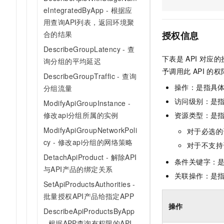
AI 产品 免费试用
网络
eIntegratedByApp - 根据应
安全
云开发大赛
Tableau 订阅
1亿+ 大模型 tokens 和 
用查询API列表，返回环境聚
可观测
入门学习赛
中间件
AI空中课堂在线直播课
合的结果
授权信息
140+云产品 免费试用
大模型服务
上云与迁云
DescribeGroupLatency - 查
产品新客免费试用，最长1
数据库
下表是
API
对应的
生态解决方案
询分组的平均延迟
千问AI平台-Token Plan
企业出海
大模型ACA认证体验
予调用此
API
的权
大数据计算
DescribeGroupTraffic - 查询
助力企业全员 AI 认知与能
行业生态解决方案
操作：是指具
分组流量
政企业务
媒体服务
千问AI平台-模型体验
开发者生态解决方案
访问级别：是指
ModifyApiGroupInstance -
在线体验全尺寸、多种模态
企业服务与云通信
修改api分组所属的实例
资源类型：是
AI 开发和 AI 应用解决
Happy 系列大模型
ModifyApiGroupNetworkPoli
对于必选的
域名与网站
cy - 修改api分组的网络策略
对于不支持
终端用户计算
DetachApiProduct - 解除API
条件关键字：
与API产品的绑定关系
Serverless
关联操作：是
大模型解决方案
SetApiProductsAuthorities -
开发工具
批量授权API产品给指定APP
快速部署 Dify，高效搭建 
操作
DescribeApiProductsByApp
迁移与运维管理
- 根据APP查询有权限的API