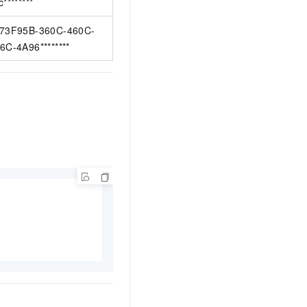
c********
73F95B-360C-460C-
6C-4A96********