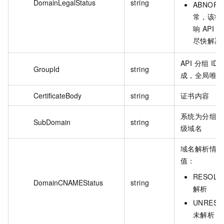
DomainLegalStatus
string
ABNOR
常，该状
响 API
尽快解决
API 分组 I
GroupId
string
成，全局唯一
CertificateBody
string
证书内容
系统为分组分
SubDomain
string
级域名
域名解析情况
值：
RESOL
DomainCNAMEStatus
string
解析
UNRESO
未解析