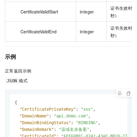
证书生效时间
CertificateValidStart
integer
秒）
证书失效时间
CertificateValidEnd
integer
秒）
示例
正常返回示例
格式
JSON
{
"CertificatePrivateKey"
:
"xxx"
,
"DomainName"
:
"api.demo.com"
,
"DomainBindingStatus"
:
"BINDING"
,
"DomainRemark"
:
"该域名未备案"
,
"CertificateId"
:
"6EF60BEC-0242-43AF-BB20-270359