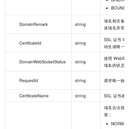
BOUND
域名相关备注
DomainRemark
string
述域名异常状
SSL 证书 I
CertificateId
string
动生成唯一编
使用 WebSoc
DomainWebSocketStatus
string
域名的状态
RequestId
string
请求唯一标识
CertificateName
string
SSL 证书名
域名合法状态
值：
NORMA