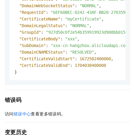
"DomainWebSocketStatus"
:
"NORMAL"
,
"RequestId"
:
"6EF60BEC-0242-43AF-BB20-270359FB54
"CertificateName"
:
"myCertificate"
,
"DomainLegalStatus"
:
"NORMAL"
,
"GroupId"
:
"927d50c0f2e54b359919923d908bb015"
,
"CertificateBody"
:
"xxx"
,
"SubDomain"
:
"xxx-cn-hangzhou.alicloudapi.com"
,
"DomainCNAMEStatus"
:
"RESOLVED"
,
"CertificateValidStart"
:
1672502400000
,
"CertificateValidEnd"
:
1704038400000
}
错误码
访问
错误中心
查看更多错误码。
变更历史