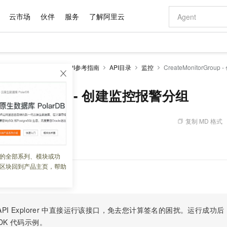
云市场
伙伴
服务
了解阿里云
AI 特惠
数据与 API
成为产品伙伴
企业增值服务
最佳实践
价格计算器
AI 场景体
基础软件
产品伙伴合
阿里云认证
市场活动
配置报价
大模型
API网关
开发参考
API参考指南
API目录
监控
CreateMonitorGro
自助选配和估算价格
新方式
域名与网站
睿译宝，AI翻译排版一步到位
智启 AI 普惠权益
产品生态集成认证中心
企业支持计划
云上春晚
千问官方 MaaS 平台，为开发者和 Agent 而生，新用户赠送 1 亿 + tokens 额度
云服务器 EC
Qwen Aud
AI Coding
阿里云Maa
2026 阿里云
为企业打
数据集
Windows
大模型认证
模型
NEW
NEW
交付可用成果
值低价云产品抢先购
提供智能易用的域名与建站服务
上传文档即自动完成翻译和格式还原
至高享 1亿+免费 tokens，加速 Al 应用落地
安全可靠、弹
智能编程，一键
onitorGroup - 创建监控报警分组
产品生态伙伴
专家技术服务
云上奥运之旅
弹性计算合作
阿里云中企出
手机三要素
宝塔 Linux
全部认证
价格优势
有专属领域专家
对象存储 OSS
GLM-5.2：长任务时代开源旗舰模型
阿里云 OPC 创新助力计划
云数据库 RD
即刻拥有 DeepS
AI 电商营销
产品生态伙伴工作台
企业增值服务台
云栖战略参考
云存储合作计
云栖大会
身份实名认证
CentOS
训练营
推动算力普惠，释放技术红利
的大模型服务
最高返9万
多领域专家智能体,一键组建 AI 虚拟交付团队
至高百万元 Token 补贴，加速一人公司成长
稳定、安全、高性价比、高性能的云存储服务
真正可用的 1M 上下文,一次完成代码全链路开发
轻松解锁专属 Dee
从图文生成到
复制 MD 格式
 03:15:42
云上的中国
数据库合作计
活动全景
短信
Docker
图片和
站式影视创作平台
人工智能平台 PAI
Hermes Agent，打造自进化智能体
Token Plan 模型订阅计划
Qoder
5 分钟轻松部署
AI 广告创作
企业成长
大模型
NEW
信息公告
启云监控报警。
看见新力量
云网络合作计
OCR 文字识别
JAVA
级电脑
证享300元代金券
可视化编排打通从文字构思到成片全链路闭环
一站式AI开发、训练和推理服务
自主进化，持久记忆，越用越聪明
Qwen3.8-Max 首发尝鲜，限时加量 10 倍，夜间低至2折
面向真实软件
图文、视频一
的全部系列、模块或功
Kimi-K3
HappyHors
NEW
魔搭 Mode
loud
服务实践
官网公告
区块回到产品主页，帮助
Kimi 最新旗舰模型，长程编程与推理利器
让文字生成流
金融模力时刻
Salesforce O
版
发票查验
全能环境
Qoder CN
Claude Code + GStack 打造工程团队
千问办公，限时限量积分加倍
云原生数据库 P
低代码高效构
AI 建站
NEW
作计划
计划
创新中心
魔搭 ModelSc
健康状态
让AI从“聊天伙伴”进化为能干活的“数字员工”
覆盖公网/内网、递归/权威、移动APP等全场景解析服务
安装技能 GStack，拥有专属 AI 工程团队
你的AI工作搭子，覆盖日常办公高频场景
基于千问大模型等，支持代码智能生成、研发智能问答
0 代码专业建
客户案例
天气预报查询
操作系统
Deepseek-v4-pro
HappyHors
态合作计划
态智能体模型
旗舰 MoE 大模型，百万上下文与顶尖推理能力
图生视频，流
Compute
同享
容器服务 Kubernetes 版 ACK
万小智 AI 建站低至 15元/月
云防火墙
AI 短剧/漫剧
快递物流查询
WordPress
成为服务伙
高校合作
PI Explorer
中直接运行该接口，免去您计算签名的困扰。运行成功后，OpenA
式云数据仓库
点，立即开启云上创新
提供一站式管理容器应用的 K8s 服务
送.CN域名，送备案服务码
云原生的云上
AI助力短剧
GLM-5.2
Wan2.7-T
DK
代码示例。
Ubuntu