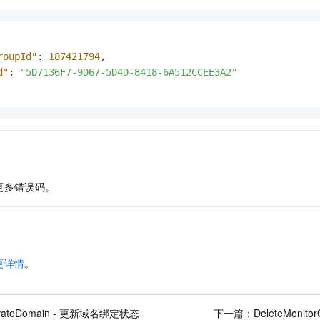
roupId"
:
187421794
,
d"
:
"5D7136F7-9D67-5D4D-8418-6A512CCEE3A2"
更多错误码。
更详情
。
ivateDomain - 更新域名绑定状态
下一篇：
DeleteMonit