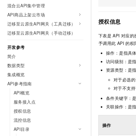
AI 产品 免费试用
混合云API集中管理
网络
安全
云开发大赛
Tableau 订阅
1亿+ 大模型 tokens 和 
API商品上架云市场
可观测
入门学习赛
中间件
AI空中课堂在线直播课
授权信息
迁移至云原生API网关（工具迁移）
140+云产品 免费试用
大模型服务
上云与迁云
产品新客免费试用，最长1
数据库
迁移至云原生API网关（手动迁移）
下表是
API
对应的
生态解决方案
千问AI平台-Token Plan
企业出海
大模型ACA认证体验
予调用此
API
的权
大数据计算
开发参考
助力企业全员 AI 认知与能
行业生态解决方案
操作：是指具
政企业务
简介
媒体服务
千问AI平台-模型体验
开发者生态解决方案
访问级别：是指
数据类型
在线体验全尺寸、多种模态
企业服务与云通信
资源类型：是
AI 开发和 AI 应用解决
集成概览
Happy 系列大模型
对于必选的
域名与网站
API参考指南
对于不支持
API概览
终端用户计算
条件关键字：
服务接入点
Serverless
关联操作：是
大模型解决方案
授权信息
开发工具
流控信息
快速部署 Dify，高效搭建 
操作
API目录
迁移与运维管理