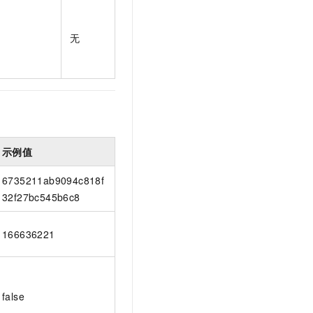
t.diy 一步搞定创意建站
构建大模型应用的安全防护体系
通过自然语言交互简化开发流程,全栈开发支持
通过阿里云安全产品对 AI 应用进行安全防护
无
示例值
6735211ab9094c818f
32f27bc545b6c8
166636221
false