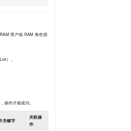
文戏情感细腻自然，动作戏激烈拳拳到肉，实现更强表演能力
支持中英文自由切换，具备更强的噪声鲁棒性
云聚AI 严选权益
SSL 证书
，一键激活高效办公新体验
精选AI产品，从模型到应用全链提效
堡垒机
AI 用量加速计划
应用
防火墙
、识别商机，让客服更高效、服务更出色。
新老同享，达量后返
RAM
用户或
RAM
角色授
千问办公
主机安全
NEW
的智能体编程平台
一站式AI生产力平台
AI 应用及服务市场
伶鹊
ist）。
企业级人与Agent协作平台，接入和调度多个数字员工
智能客服平台，对话机器人、对话分析、智能外呼
AI 应用
大模型服务平台百炼 - 全妙
大模型
应用创作平台
多模态内容创作工具，已接入 DeepSeek
自然语言处理
数据标注
限，操作才能成功。
机器学习
息提取
与 AI 智能体进行实时音视频通话
关联操
件关键字
从文本、图片、视频中提取结构化的属性信息
构建支持视频理解的 AI 音视频实时通话应用
作