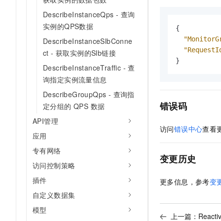
DescribeInstanceQps - 查询
实例的QPS数据
{
"MonitorG
DescribeInstanceSlbConne
"RequestI
ct - 获取实例的Slb链接
}
DescribeInstanceTraffic - 查
询指定实例流量信息
DescribeGroupQps - 查询指
错误码
定分组的 QPS 数据
API管理
访问
错误中心
查看
应用
专有网络
变更历史
访问控制策略
插件
更多信息，参考
变
自定义数据集
模型
上一篇：
React