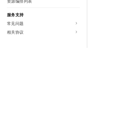
资源编排列表
服务支持
常见问题
相关协议
为什么选择阿里云
大模型
产品和定
什么是云计算
千问大模型
全部产品
全球基础设施
大模型服务
免费试用
技术领先
AI应用构建
产品动态