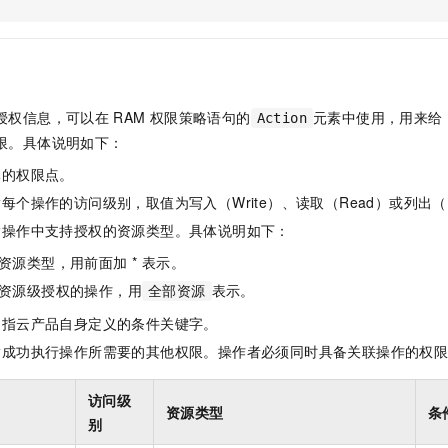
服务生态伙伴
视觉 Coding、空间感知、多模态思考等全面升级
1M上下文，专为长程任务能力而生
云工开物
企业应用
Night Plan 支持 Qwen 3.8-Max
AI 办公
NEW
Red Hat
30+ 款产品免费体验
夜间 5 折，Qwen/Meoo/TokenPlan 客户专享
AI智能应用
科研合作
ERP
堂（旗舰版）
SUSE
智能客服
AI 应用构建
大模型原生
CRM
2个月
自动承接线索
授权信息，可以在
RAM
权限策略语句的
元素中使用，用来给
Action
建站小程序
Qoder
大模型服务平台百炼-应用模版
OA 办公系统
HOT
NEW
限。具体说明如下：
面向真实软件
个人版上线、团队版降价；千问3.8-Max首发发尝鲜
丰富多元化的应用模版和解决方案
力提升
财税管理
模板建站
体的权限点。
万有无界
大模型服务平台百炼-智能体
400电话
定制建站
每个操作的访问级别，取值为写入（Write）、读取（Read）或列出（L
的模型效果
灵活可视化地构建企业级 Agent
指操作中支持授权的资源类型。具体说明如下：
方案
广告营销
模板小程序
秒悟
人工智能平台 PAI
资源类型，用前面加 * 表示。
定制小程序
云端极速 AI 
新一代 AI 视频生成模型，深度适配广告营销等场景
AI Native 的算法工程平台，一站式完成建模、训练、推理服务部署
资源级授权的操作，用
表示。
全部资源
APP 开发
是指云产品自身定义的条件关键字。
建站系统
指成功执行操作所需要的其他权限。操作者必须同时具备关联操作的权
AI 应用
10分钟微调：让0.6B模型媲美235B模型
多模态数据信
访问级
资源类型
条
依托云原生高可用架构,实现Dify私有化部署
用1%尺寸在特定领域达到大模型90%以上效果
别