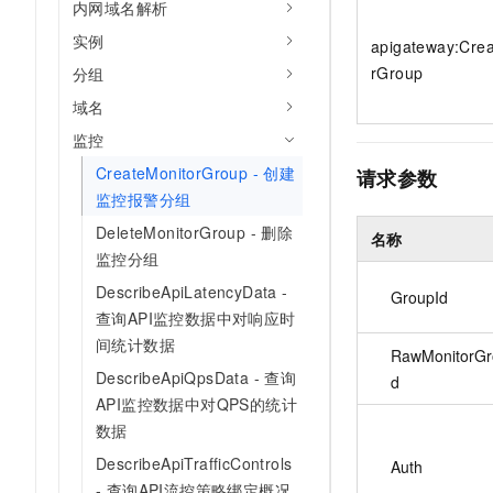
内网域名解析
10 分钟在聊天系统中增加
专有云
实例
apigateway:Cre
rGroup
分组
域名
监控
CreateMonitorGroup - 创建
请求参数
监控报警分组
DeleteMonitorGroup - 删除
名称
监控分组
DescribeApiLatencyData -
GroupId
查询API监控数据中对响应时
间统计数据
RawMonitorGr
DescribeApiQpsData - 查询
d
API监控数据中对QPS的统计
数据
DescribeApiTrafficControls
Auth
- 查询API流控策略绑定概况