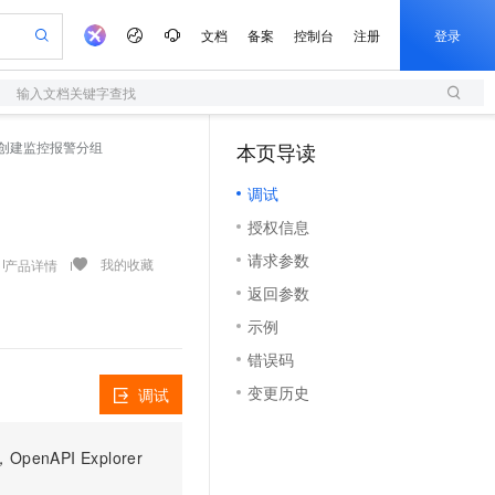
文档
备案
控制台
注册
登录
输入文档关键字查找
验
作计划
器
AI 活动
专业服务
服务伙伴合作计划
开发者社区
加入我们
服务平台百炼
阿里云 OPC 创新助力计划
up - 创建监控报警分组
本页导读
（1）
一站式生成采购清单，支持单品或批量购买
S
io：打造专属 AI 语音助手
S产品伙伴计划（繁花）
峰会
造的大模型服务与应用开发平台
轻量应用服务器
一句话生成原生可编辑精美 PPT 文稿
AI 生产力先锋
Al MaaS 服务伙伴赋能合作
域名
博文
Careers
至高可申请百万元
调试
性可伸缩的云计算服务
开启高性价比 AI 编程新体验
Qwen-Audio-3.0-Realtime 端到端实时语音角色扮演
输入一句话想法, 轻松生成专业的 PPT
先锋实践拓展 AI 生产力的边界
快速构建应用程序和网站，即刻迈出上云第一步
Token 补贴，五大权
计划
海大会
伙伴信用分合作计划
商标
问答
社会招聘
授权信息
益加速 OPC 成功
S
eek-V4-Pro
数字证书管理服务（原SSL证书）
一键部署幻兽帕鲁游戏服务器
飞天发布时刻
HOT
划
备案
电子书
校园招聘
请求参数
pSeek-V4-Pro
视频创作，一键激活电商全链路生产力
全托管，含MySQL、PostgreSQL、SQL Server、MariaDB多引擎
实现全站HTTPS，呈现可信的WEB访问
一键购买专属联机服务器，轻松开启游戏
所见，即是所愿
我的收藏
产品详情
更多支持
划
公司注册
镜像站
返回参数
视频生成
语音识别与合成
专属 QwenPaw
短信服务
漫剧工坊：一站式动画创作平台
AI 实训营
HOT
合作伙伴培训与认证
示例
划
上云迁移
的智能体编程平台
站生成，高效打造优质广告素材
从聊天伙伴进化为能主动干活的本地数字员工
快速生产连贯的高质量长漫剧
从基础到进阶，Agent 创客手把手教你
国内短信简单易用，安全可靠，秒级触达，全球覆盖200+国家和地区。
e-1.1-T2V
Qwen3-TTS-Flash
lScope
我要反馈
查询合作伙伴
错误码
畅细腻的高质量视频
离线语音合成大模型，多语言方言自适应，低延迟高稳定
n Alibaba Cloud ISV 合作
代维服务
olarDB
建企业门户网站
大数据开发治理平台 DataWorks
10 分钟搭建微信、支付宝小程序
变更历史
调试
创新加速
ope
登录合作伙伴管理后台
我要建议
站，无忧落地极速上线
以可视化方式快速构建移动和 PC 门户网站
100%兼容MySQL、PostgreSQL，兼容Oracle，支持集中和分布式
高效部署网站，快速应用到小程序
Data Agent 驱动的一站式 Data+AI 开发治理平台
e-1.1-I2V
Cosyvoice-V3-Flash
安全
畅自然，细节丰富
高表现力语音合成大模型，语音克隆听感自然
我要投诉
上云场景组合购
伴
PI Explorer
边界网络安全防护产品
漫剧创作，剧本、分镜、视频高效生成
覆盖90%+业务场景，专享组合折扣价
2V
VPN
Fun-ASR