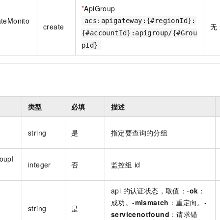
一个 AI 助手
即刻拥有 DeepSeek-R1 满血版
超强辅助，Bol
*
ApiGroup
在企业官网、通讯软件中为客户提供 AI 客服
多种方案随心选，轻松解锁专属 DeepSeek
ateMonito
acs:apigateway:{#regionId}:
create
无
{#accountId}:apigroup/{#Grou
pId}
类型
必填
描述
string
是
指定要查询的分组
oupI
integer
否
监控组 id
api 的认证状态，取值：-
ok
：
成功。-
mismatch
：重定向。-
string
是
servicenotfound
：请求错