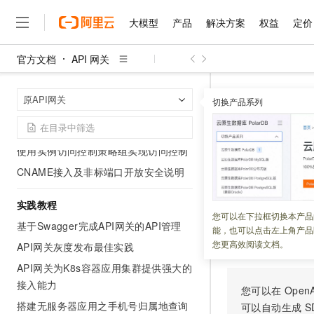
API管理
大模型
产品
解决方案
权益
定价
调用API和安全管控
API可观测
官方文档
API 网关
大模型
产品
解决方案
权益
定价
云市场
伙伴
服务
了解阿里云
插件使用
精选产品
精选解决方案
普惠上云
产品定价
精选商城
成为销售伙伴
售前咨询
为什么选择阿里云
千问AI平台
API 网关
原
首页
原API网关
了解云产品的定价详情
切换产品系列
大模型服务平台百炼
千问办公，解锁你的工作
普惠上云 官方力荐
分销伙伴
在线服务
安全合规
网站建设
什么是云计算
大
大模型服务与应用平台
企业级Agent产品，直接
云服务器38元/年起，超
CreateM
使用RAM进行访问控制
咨询伙伴
多端小程序
技术领先
云上成本管理
售后服务
使用实例访问控制策略组实现访问控制
千问大模型
Agency Agents：拥
官方推荐返现计划
大模型
大模型
精选产品
精选解决方案
Salesforce 国际版订阅
稳定可靠
管理和优化成本
多元化、高性能、安全可靠
推荐新用户得奖励，单订单
更新时间：
2026-03-16
销售伙伴合作计划
CNAME接入及非标端口开放安全说明
自助服务
友盟天域
安全合规
人工智能与机器学习
AI
文本生成
无影云电脑
HappyHorse 打造一
云工开物
为指定
API
分组开
无影生态合作计划
在线服务
实践教程
观测云
分析师报告
随时随地安全接入的云上超
高校专属算力普惠，学生认
计算
互联网应用开发
您可以在下拉框切换本产品
Qwen3.8-Max
HOT
基于Swagger完成API网关的API管理
Salesforce On Alibaba C
工单服务
能，也可以点击左上角产品
智能体时代全能旗舰模型
Tuya 物联网平台阿里云
研究报告与白皮书
云解析DNS
快速拥有专属 OpenClaw
Consulting Partner 合
调试
大数据
容器
您更高效阅读文档。
API网关灰度发布最佳实践
免费试用
短信专区
蓝凌 OA
Qwen3.7-Plus
AI 大模型销售与服务生
API网关为K8s容器应用集群提供强大的
现代化应用
存储
天池大赛
能看、能想、能动手的多模
云原生大数据计算服务 Max
解决方案免费试用 新老
接入能力
电子合同
您可以在
OpenA
面向分析的企业级SaaS模
最高领取价值200元试用
安全
网络与CDN
AI 算法大赛
Qwen3-VL-Plus
搭建无服务器应用之手机号归属地查询
可以自动生成
S
畅捷通