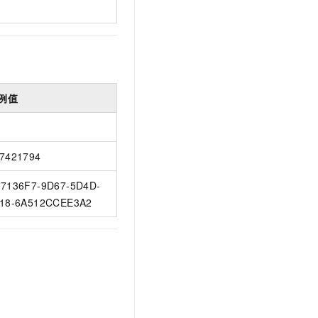
例值
7421794
7136F7-9D67-5D4D-
18-6A512CCEE3A2