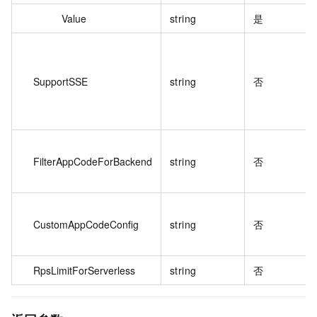
Value
string
是
SupportSSE
string
否
FilterAppCodeForBackend
string
否
CustomAppCodeConfig
string
否
RpsLimitForServerless
string
否