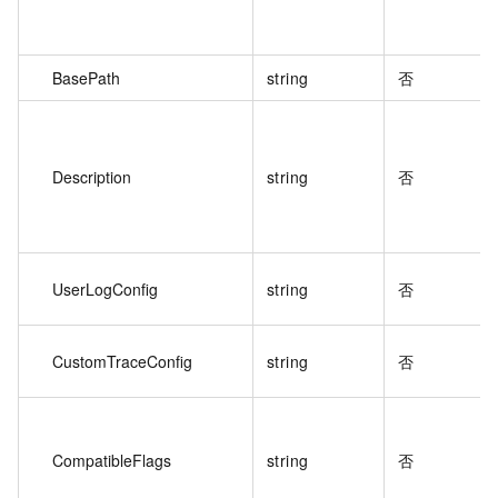
BasePath
string
否
Description
string
否
UserLogConfig
string
否
CustomTraceConfig
string
否
CompatibleFlags
string
否