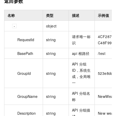
返回参数
名称
类型
描述
示例值
object
请求唯一标
4CF287C6
RequestId
string
识
C48F99E
BasePath
string
api 根路径
/test
API 分组
ID，系统生
GroupId
string
523e8dc7
成，全局唯
一
API 分组名
GroupName
string
NewWeath
称
API 分组描
Description
string
New weath