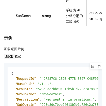
述
系统为 API
523e8dc7
SubDomain
string
分组分配的
cn-hangzh
二级域名
示例
正常返回示例
格式
JSON
{
"RequestId"
:
"4CF287C6-CE5B-477B-BE27-C48F99EADB
"BasePath"
:
"/test"
,
"GroupId"
:
"523e8dc7bbe04613b5b1d726c2a7889d"
,
"GroupName"
:
"NewWeather"
,
"Description"
:
"New weather informations."
,
"SubDomain"
:
"523e8dc7bbe04613b5b1d726c2a7889d-c