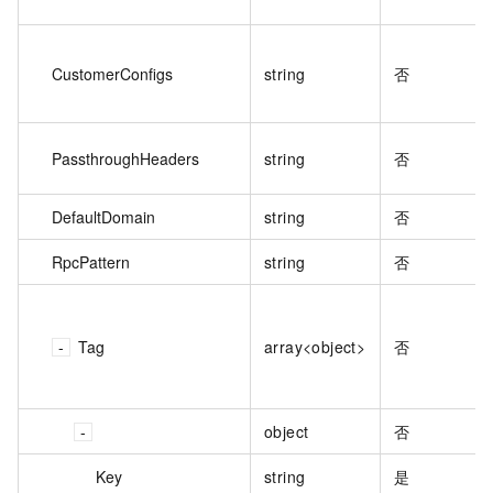
CustomerConfigs
string
否
PassthroughHeaders
string
否
DefaultDomain
string
否
RpcPattern
string
否
Tag
array<object>
否
object
否
Key
string
是