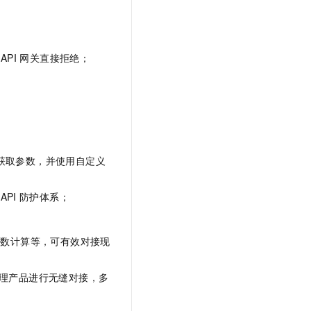
文戏情感细腻自然，动作戏激烈拳拳到肉，实现更强表演能力
支持中英文自由切换，具备更强的噪声鲁棒性
云聚AI 严选权益
SSL 证书
，一键激活高效办公新体验
精选AI产品，从模型到应用全链提效
堡垒机
AI 用量加速计划
PI 网关直接拒绝；
应用
防火墙
、识别商机，让客服更高效、服务更出色。
新老同享，达量后返
千问办公
主机安全
NEW
的智能体编程平台
一站式AI生产力平台
AI 应用及服务市场
伶鹊
企业级人与Agent协作平台，接入和调度多个数字员工
智能客服平台，对话机器人、对话分析、智能外呼
AI 应用
获取参数，并使用自定义
大模型服务平台百炼 - 全妙
大模型
应用创作平台
多模态内容创作工具，已接入 DeepSeek
API
防护体系；
自然语言处理
数据标注
函数计算等，可有效对接现
机器学习
息提取
与 AI 智能体进行实时音视频通话
理产品进行无缝对接，多
从文本、图片、视频中提取结构化的属性信息
构建支持视频理解的 AI 音视频实时通话应用