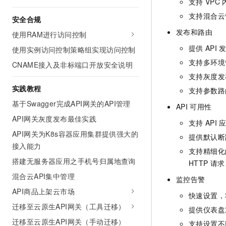
支持
VPC
10 分钟在聊天系统中增加
专有云
支持混合云
安全合规
发布和路由
使用RAM进行访问控制
提供
API
使用实例访问控制策略组实现访问控制
支持多环境
CNAME接入及非标端口开放安全说明
支持灰度发
实践教程
支持参数路
基于Swagger完成API网关的API管理
API
可用性
API网关灰度发布最佳实践
支持
API
API网关为K8s容器应用集群提供强大的
提供默认断
接入能力
支持精细化
搭建无服务器应用之手机号归属地查询
HTTP
请求
混合云API集中管理
监控告警
API商品上架云市场
快速设置，
迁移至云原生API网关（工具迁移）
提供仪表盘
迁移至云原生API网关（手动迁移）
支持设置不