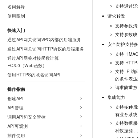
AI 产品 免费试用
网络
支持通过泛
名词解释
安全
云开发大赛
Tableau 订阅
1亿+ 大模型 tokens 和 
使用限制
请求转发
可观测
入门学习赛
中间件
AI空中课堂在线直播课
140+云产品 免费试用
支持参数清
大模型服务
快速入门
上云与迁云
产品新客免费试用，最长1
数据库
支持参数映
生态解决方案
通过API网关访问VPC内部的后端服务
千问AI平台-Token Plan
企业出海
大模型ACA认证体验
安全防护支持
大数据计算
通过API网关访问HTTP协议的后端服务
助力企业全员 AI 认知与能
行业生态解决方案
支持 HMAC
政企业务
媒体服务
通过API网关对接函数计算
千问AI平台-模型体验
开发者生态解决方案
支持
HTTP
FC3.0（Web函数）
在线体验全尺寸、多种模态
企业服务与云通信
支持
IP
访
AI 开发和 AI 应用解决
使用HTTPS的域名访问API
Happy 系列大模型
的条件表达
域名与网站
请求防重放
操作指南
终端用户计算
集成能力
创建API
Serverless
支持多种后
API管理
大模型解决方案
有业务系统
调用API和安全管控
开发工具
快速部署 Dify，高效搭建 
支持数据服
API可观测
种数据源、
迁移与运维管理
插件使用