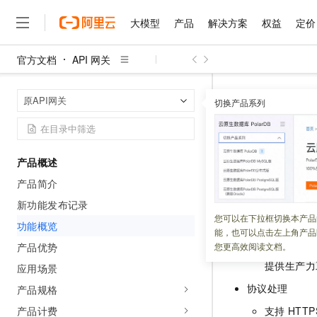
大模型
产品
解决方案
权益
定价
官方文档
API 网关
大模型
产品
解决方案
权益
定价
云市场
伙伴
服务
了解阿里云
精选产品
精选解决方案
普惠上云
产品定价
精选商城
成为销售伙伴
售前咨询
为什么选择阿里云
千问AI平台
API 网关
原
首页
原API网关
了解云产品的定价详情
切换产品系列
大模型服务平台百炼
千问办公，解锁你的工作
普惠上云 官方力荐
分销伙伴
在线服务
网站建设
什么是云计算
大
大模型服务与应用平台
企业级Agent产品，直接
云服务器38元/年起，超
功能概览
咨询伙伴
多端小程序
技术领先
云上成本管理
售后服务
千问大模型
Agency Agents：拥
官方推荐返现计划
大模型
大模型
精选产品
精选解决方案
Salesforce 国际版订阅
稳定可靠
产品概述
管理和优化成本
多元化、高性能、安全可靠
推荐新用户得奖励，单订单
更新时间：
2023-07-12
销售伙伴合作计划
自助服务
产品简介
友盟天域
安全合规
人工智能与机器学习
AI
文本生成
无影云电脑
HappyHorse 打造一
云工开物
API
网关支持以下
无影生态合作计划
在线服务
新功能发布记录
观测云
分析师报告
随时随地安全接入的云上超
高校专属算力普惠，学生认
计算
互联网应用开发
您可以在下拉框切换本产品
Qwen3.8-Max
HOT
功能概览
API 生命周期
Salesforce On Alibaba C
工单服务
能，也可以点击左上角产品
智能体时代全能旗舰模型
Tuya 物联网平台阿里云
研究报告与白皮书
云解析DNS
快速拥有专属 OpenClaw
Consulting Partner 合
大数据
容器
产品优势
您更高效阅读文档。
覆盖设计、
免费试用
短信专区
蓝凌 OA
Qwen3.7-Plus
提供生产力
应用场景
AI 大模型销售与服务生
现代化应用
存储
天池大赛
能看、能想、能动手的多模
云原生大数据计算服务 Max
解决方案免费试用 新老
电子合同
协议处理
产品规格
面向分析的企业级SaaS模
最高领取价值200元试用
安全
网络与CDN
AI 算法大赛
Qwen3-VL-Plus
产品计费
支持
HTTP
畅捷通