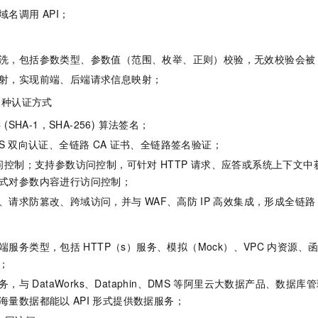
服务生态伙伴
视觉 Coding、空间感知、多模态思考等全面升级
1M上下文，专为长程任务能力而生
云工开物
企业应用
Night Plan 支持 Qwen 3.8-Max
AI 办公
NEW
域名调用
API；
Red Hat
30+ 款产品免费体验
夜间 5 折，Qwen/Meoo/TokenPlan 客户专享
AI智能应用
科研合作
ERP
堂（旗舰版）
SUSE
智能客服
洗，包括参数类型、参数值（范围、枚举、正则）校验，无效校验会被 A
AI 应用构建
大模型原生
CRM
2个月
自动承接线索
射，实现前端、后端请求信息映射；
建站小程序
Qoder
大模型服务平台百炼-应用模版
OA 办公系统
HOT
NEW
多种认证方式
面向真实软件
个人版上线、团队版降价；千问3.8-Max首发发尝鲜
丰富多元化的应用模版和解决方案
力提升
财税管理
模板建站
 (SHA-1，SHA-256) 算法签名；
万有无界
大模型服务平台百炼-智能体
400电话
定制建站
S
双向认证、全链路
CA
证书、全链路签名验证；
的模型效果
灵活可视化地构建企业级 Agent
问控制；支持参数访问控制，可针对
HTTP
请求、应答或系统上下文中
方案
广告营销
模板小程序
秒悟
人工智能平台 PAI
式对参数内容进行访问控制；
定制小程序
云端极速 AI 
新一代 AI 视频生成模型，深度适配广告营销等场景
AI Native 的算法工程平台，一站式完成建模、训练、推理服务部署
、请求防篡改、跨域访问，并与
WAF、高防
IP
高效集成，形成全链路
APP 开发
建站系统
端服务类型，包括
HTTP（s）服务、模拟（Mock）、VPC
内资源、
；
AI 应用
10分钟微调：让0.6B模型媲美235B模型
多模态数据信
务，与
DataWorks、Dataphin、DMS
等阿里云大数据产品、数据库管
依托云原生高可用架构,实现Dify私有化部署
用1%尺寸在特定领域达到大模型90%以上效果
海量数据都能以
API
形式提供数据服务；