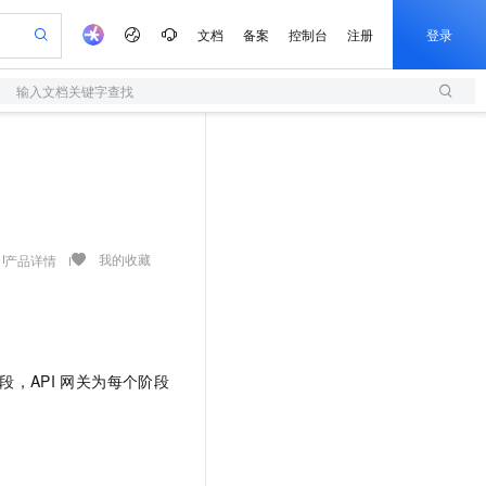
文档
备案
控制台
注册
登录
输入文档关键字查找
验
作计划
器
AI 活动
专业服务
服务伙伴合作计划
开发者社区
加入我们
服务平台百炼
阿里云 OPC 创新助力计划
一站式生成采购清单，支持单品或批量购买
S
io：打造专属 AI 语音助手
S产品伙伴计划（繁花）
峰会
造的大模型服务与应用开发平台
轻量应用服务器
一句话生成原生可编辑精美 PPT 文稿
AI 生产力先锋
Al MaaS 服务伙伴赋能合作
域名
博文
Careers
至高可申请百万元
性可伸缩的云计算服务
开启高性价比 AI 编程新体验
Qwen-Audio-3.0-Realtime 端到端实时语音角色扮演
输入一句话想法, 轻松生成专业的 PPT
先锋实践拓展 AI 生产力的边界
快速构建应用程序和网站，即刻迈出上云第一步
Token 补贴，五大权
计划
海大会
伙伴信用分合作计划
商标
问答
社会招聘
益加速 OPC 成功
S
eek-V4-Pro
数字证书管理服务（原SSL证书）
一键部署幻兽帕鲁游戏服务器
飞天发布时刻
HOT
划
备案
电子书
校园招聘
pSeek-V4-Pro
视频创作，一键激活电商全链路生产力
全托管，含MySQL、PostgreSQL、SQL Server、MariaDB多引擎
实现全站HTTPS，呈现可信的WEB访问
一键购买专属联机服务器，轻松开启游戏
所见，即是所愿
我的收藏
产品详情
更多支持
划
公司注册
镜像站
视频生成
语音识别与合成
专属 QwenPaw
短信服务
漫剧工坊：一站式动画创作平台
AI 实训营
HOT
合作伙伴培训与认证
划
上云迁移
的智能体编程平台
站生成，高效打造优质广告素材
从聊天伙伴进化为能主动干活的本地数字员工
快速生产连贯的高质量长漫剧
从基础到进阶，Agent 创客手把手教你
国内短信简单易用，安全可靠，秒级触达，全球覆盖200+国家和地区。
e-1.1-T2V
Qwen3-TTS-Flash
lScope
我要反馈
查询合作伙伴
畅细腻的高质量视频
离线语音合成大模型，多语言方言自适应，低延迟高稳定
n Alibaba Cloud ISV 合作
代维服务
olarDB
建企业门户网站
大数据开发治理平台 DataWorks
10 分钟搭建微信、支付宝小程序
段，API
网关为每个阶段
创新加速
ope
登录合作伙伴管理后台
我要建议
站，无忧落地极速上线
以可视化方式快速构建移动和 PC 门户网站
100%兼容MySQL、PostgreSQL，兼容Oracle，支持集中和分布式
高效部署网站，快速应用到小程序
Data Agent 驱动的一站式 Data+AI 开发治理平台
e-1.1-I2V
Cosyvoice-V3-Flash
安全
畅自然，细节丰富
高表现力语音合成大模型，语音克隆听感自然
我要投诉
上云场景组合购
伴
边界网络安全防护产品
漫剧创作，剧本、分镜、视频高效生成
覆盖90%+业务场景，专享组合折扣价
2V
VPN
Fun-ASR