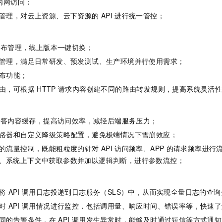
内网访问；
一个 AI 助手
即刻拥有 DeepSeek-R1 满血版
超强辅助，Bol
管理，对云上资源、云下资源的
API
进行统一管控；
在企业官网、通讯软件中为客户提供 AI 客服
多种方案随心选，轻松解锁专属 DeepSeek
发布管理，线上版本一键切换；
管理，满足日常研发、预发测试、生产环境并行使用需求；
布功能；
由，可根据
HTTP
请求内容创建不同的路由转发规则，提高系统灵活
应答内容缓存，提高访问效率，减轻后端服务压力；
路器和自定义降级策略配置，避免极端情况下雪崩效应；
的流量控制，既能粗粒度的针对
API
访问频率、APP
的请求频率进行
、系统上下文中获取参数并加以逻辑判断，进行参数流控；
将
API
调用日志投递到日志服务（SLS）中，从而实现全量日志的查询
对
API
调用情况进行监控，包括调用量、响应时间、错误率等，快速了
同的告警条件，在
API
调用发生异常时，能够及时通过短信等方式通知