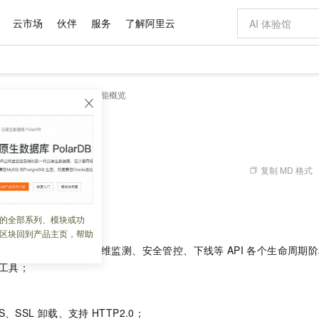
云市场
伙伴
服务
了解阿里云
AI 特惠
数据与 API
成为产品伙伴
企业增值服务
最佳实践
价格计算器
AI 场景体
基础软件
产品伙伴合
阿里云认证
市场活动
配置报价
大模型
API网关
产品概述
功能概览
自助选配和估算价格
新方式
域名与网站
睿译宝，AI翻译排版一步到位
智启 AI 普惠权益
产品生态集成认证中心
企业支持计划
云上春晚
千问官方 MaaS 平台，为开发者和 Agent 而生，新用户赠送 1 亿 + tokens 额度
云服务器 EC
Qwen Aud
AI Coding
阿里云Maa
2026 阿里云
为企业打
数据集
Windows
大模型认证
模型
NEW
NEW
交付可用成果
值低价云产品抢先购
提供智能易用的域名与建站服务
上传文档即自动完成翻译和格式还原
至高享 1亿+免费 tokens，加速 Al 应用落地
安全可靠、弹
智能编程，一键
产品生态伙伴
专家技术服务
云上奥运之旅
弹性计算合作
阿里云中企出
手机三要素
宝塔 Linux
全部认证
价格优势
有专属领域专家
对象存储 OSS
GLM-5.2：长任务时代开源旗舰模型
阿里云 OPC 创新助力计划
云数据库 RD
即刻拥有 DeepS
AI 电商营销
产品生态伙伴工作台
企业增值服务台
云栖战略参考
云存储合作计
云栖大会
身份实名认证
CentOS
训练营
推动算力普惠，释放技术红利
的大模型服务
最高返9万
多领域专家智能体,一键组建 AI 虚拟交付团队
至高百万元 Token 补贴，加速一人公司成长
稳定、安全、高性价比、高性能的云存储服务
真正可用的 1M 上下文,一次完成代码全链路开发
轻松解锁专属 Dee
从图文生成到
复制 MD 格式
 10:24:59
云上的中国
数据库合作计
活动全景
短信
Docker
图片和
站式影视创作平台
人工智能平台 PAI
Hermes Agent，打造自进化智能体
Token Plan 模型订阅计划
Qoder
5 分钟轻松部署
AI 广告创作
企业成长
大模型
NEW
信息公告
功能。
看见新力量
云网络合作计
OCR 文字识别
JAVA
级电脑
证享300元代金券
可视化编排打通从文字构思到成片全链路闭环
一站式AI开发、训练和推理服务
自主进化，持久记忆，越用越聪明
Qwen3.8-Max 首发尝鲜，限时加量 10 倍，夜间低至2折
面向真实软件
图文、视频一
的全部系列、模块或功
Kimi-K3
HappyHors
NEW
魔搭 Mode
管理
loud
服务实践
官网公告
区块回到产品主页，帮助
Kimi 最新旗舰模型，长程编程与推理利器
让文字生成流
金融模力时刻
Salesforce O
版
发票查验
全能环境
Qoder CN
Claude Code + GStack 打造工程团队
千问办公，限时限量积分加倍
云原生数据库 P
低代码高效构
AI 建站
NEW
作计划
开发、测试、发布、运维监测、安全管控、下线等
API
各个生命周期阶
计划
创新中心
魔搭 ModelSc
健康状态
让AI从“聊天伙伴”进化为能干活的“数字员工”
覆盖公网/内网、递归/权威、移动APP等全场景解析服务
安装技能 GStack，拥有专属 AI 工程团队
你的AI工作搭子，覆盖日常办公高频场景
基于千问大模型等，支持代码智能生成、研发智能问答
0 代码专业建
客户案例
天气预报查询
操作系统
Deepseek-v4-pro
HappyHors
工具；
态合作计划
态智能体模型
旗舰 MoE 大模型，百万上下文与顶尖推理能力
图生视频，流
Compute
同享
容器服务 Kubernetes 版 ACK
万小智 AI 建站低至 15元/月
云防火墙
AI 短剧/漫剧
快递物流查询
WordPress
成为服务伙
高校合作
式云数据仓库
点，立即开启云上创新
提供一站式管理容器应用的 K8s 服务
送.CN域名，送备案服务码
云原生的云上
AI助力短剧
GLM-5.2
Wan2.7-T
S、SSL
卸载、支持
HTTP2.0；
Ubuntu