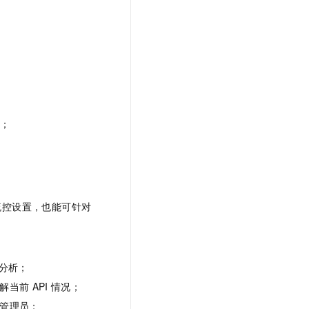
t.diy 一步搞定创意建站
构建大模型应用的安全防护体系
通过自然语言交互简化开发流程,全栈开发支持
通过阿里云安全产品对 AI 应用进行安全防护
性；
流控设置，也能可针对
分析；
解当前
API
情况；
管理员；