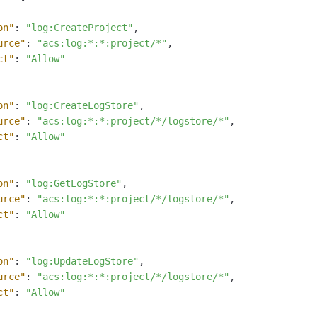
一个 AI 助手
即刻拥有 DeepSeek-R1 满血版
超强辅助，Bol
在企业官网、通讯软件中为客户提供 AI 客服
多种方案随心选，轻松解锁专属 DeepSeek
on"
:
"log:CreateProject"
,
urce"
:
"acs:log:*:*:project/*"
,
ct"
:
"Allow"
on"
:
"log:CreateLogStore"
,
urce"
:
"acs:log:*:*:project/*/logstore/*"
,
ct"
:
"Allow"
on"
:
"log:GetLogStore"
,
urce"
:
"acs:log:*:*:project/*/logstore/*"
,
ct"
:
"Allow"
on"
:
"log:UpdateLogStore"
,
urce"
:
"acs:log:*:*:project/*/logstore/*"
,
ct"
:
"Allow"