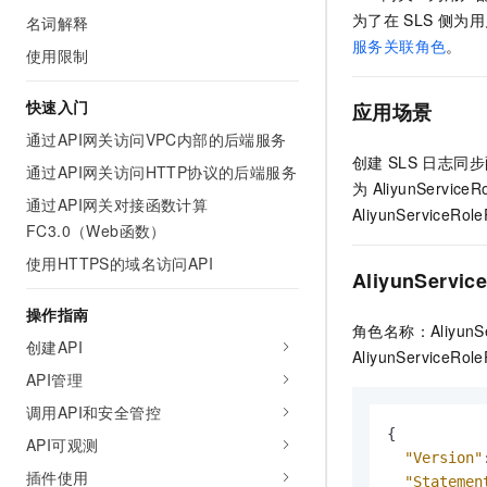
AI 产品 免费试用
网络
为了在
SLS
侧为用
名词解释
安全
云开发大赛
Tableau 订阅
1亿+ 大模型 tokens 和 
服务关联角色
。
使用限制
可观测
入门学习赛
中间件
AI空中课堂在线直播课
140+云产品 免费试用
大模型服务
快速入门
上云与迁云
应用场景
产品新客免费试用，最长1
数据库
生态解决方案
通过API网关访问VPC内部的后端服务
千问AI平台-Token Plan
企业出海
大模型ACA认证体验
大数据计算
创建
SLS
日志同步
通过API网关访问HTTP协议的后端服务
助力企业全员 AI 认知与能
行业生态解决方案
为
AliyunServiceR
政企业务
媒体服务
通过API网关对接函数计算
千问AI平台-模型体验
AliyunServiceRol
开发者生态解决方案
FC3.0（Web函数）
在线体验全尺寸、多种模态
企业服务与云通信
AI 开发和 AI 应用解决
使用HTTPS的域名访问API
Happy 系列大模型
AliyunServi
域名与网站
操作指南
角色名称：AliyunSe
终端用户计算
创建API
AliyunServiceRo
Serverless
API管理
大模型解决方案
调用API和安全管控
开发工具
快速部署 Dify，高效搭建 
{
API可观测
"Version"
迁移与运维管理
插件使用
"Statemen