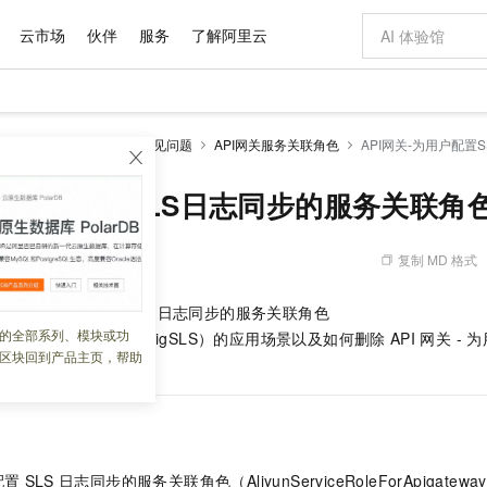
云市场
伙伴
服务
了解阿里云
AI 特惠
数据与 API
成为产品伙伴
企业增值服务
最佳实践
价格计算器
AI 场景体
基础软件
产品伙伴合
阿里云认证
市场活动
配置报价
大模型
API网关
服务支持
常见问题
API网关服务关联角色
API网关-为用户配置
自助选配和估算价格
新方式
域名与网站
睿译宝，AI翻译排版一步到位
智启 AI 普惠权益
产品生态集成认证中心
企业支持计划
云上春晚
千问官方 MaaS 平台，为开发者和 Agent 而生，新用户赠送 1 亿 + tokens 额度
云服务器 EC
Qwen Aud
AI Coding
阿里云Maa
2026 阿里云
为企业打
数据集
Windows
大模型认证
模型
NEW
NEW
交付可用成果
值低价云产品抢先购
提供智能易用的域名与建站服务
上传文档即自动完成翻译和格式还原
至高享 1亿+免费 tokens，加速 Al 应用落地
安全可靠、弹
智能编程，一键
-为用户配置SLS日志同步的服务关联角
产品生态伙伴
专家技术服务
云上奥运之旅
弹性计算合作
阿里云中企出
手机三要素
宝塔 Linux
全部认证
价格优势
有专属领域专家
对象存储 OSS
GLM-5.2：长任务时代开源旗舰模型
阿里云 OPC 创新助力计划
云数据库 RD
即刻拥有 DeepS
AI 电商营销
产品生态伙伴工作台
企业增值服务台
云栖战略参考
云存储合作计
云栖大会
身份实名认证
CentOS
训练营
推动算力普惠，释放技术红利
的大模型服务
最高返9万
多领域专家智能体,一键组建 AI 虚拟交付团队
至高百万元 Token 补贴，加速一人公司成长
稳定、安全、高性价比、高性能的云存储服务
真正可用的 1M 上下文,一次完成代码全链路开发
轻松解锁专属 Dee
从图文生成到
复制 MD 格式
 02:34:43
云上的中国
数据库合作计
活动全景
短信
Docker
图片和
站式影视创作平台
人工智能平台 PAI
Hermes Agent，打造自进化智能体
Token Plan 模型订阅计划
Qoder
5 分钟轻松部署
AI 广告创作
企业成长
大模型
NEW
信息公告
网关 - 为用户配置
SLS
日志同步的服务关联角色
看见新力量
云网络合作计
OCR 文字识别
JAVA
级电脑
证享300元代金券
可视化编排打通从文字构思到成片全链路闭环
一站式AI开发、训练和推理服务
自主进化，持久记忆，越用越聪明
Qwen3.8-Max 首发尝鲜，限时加量 10 倍，夜间低至2折
面向真实软件
图文、视频一
的全部系列、模块或功
Kimi-K3
HappyHors
eRoleForApigatewayConfigSLS）的应用场景以及如何删除
API
网关 - 
NEW
魔搭 Mode
loud
服务实践
官网公告
区块回到产品主页，帮助
Kimi 最新旗舰模型，长程编程与推理利器
让文字生成流
金融模力时刻
Salesforce O
版
发票查验
全能环境
Qoder CN
Claude Code + GStack 打造工程团队
千问办公，限时限量积分加倍
云原生数据库 P
低代码高效构
AI 建站
NEW
作计划
计划
创新中心
魔搭 ModelSc
健康状态
让AI从“聊天伙伴”进化为能干活的“数字员工”
覆盖公网/内网、递归/权威、移动APP等全场景解析服务
安装技能 GStack，拥有专属 AI 工程团队
你的AI工作搭子，覆盖日常办公高频场景
基于千问大模型等，支持代码智能生成、研发智能问答
0 代码专业建
客户案例
天气预报查询
操作系统
Deepseek-v4-pro
HappyHors
态合作计划
态智能体模型
旗舰 MoE 大模型，百万上下文与顶尖推理能力
图生视频，流
Compute
同享
容器服务 Kubernetes 版 ACK
万小智 AI 建站低至 15元/月
云防火墙
AI 短剧/漫剧
快递物流查询
WordPress
成为服务伙
高校合作
式云数据仓库
点，立即开启云上创新
提供一站式管理容器应用的 K8s 服务
送.CN域名，送备案服务码
云原生的云上
AI助力短剧
GLM-5.2
Wan2.7-T
配置
SLS
日志同步的服务关联角色（AliyunServiceRoleForApigateway
Ubuntu