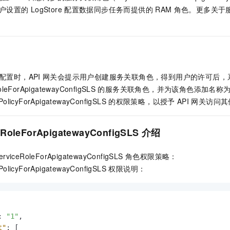
服务生态伙伴
视觉 Coding、空间感知、多模态思考等全面升级
1M上下文，专为长程任务能力而生
云工开物
企业应用
Night Plan 支持 Qwen 3.8-Max
AI 办公
NEW
户设置的
LogStore
配置数据同步任务而提供的
RAM
角色。更多关于
Red Hat
30+ 款产品免费体验
夜间 5 折，Qwen/Meoo/TokenPlan 客户专享
AI智能应用
科研合作
ERP
堂（旗舰版）
SUSE
智能客服
AI 应用构建
大模型原生
CRM
2个月
自动承接线索
建站小程序
Qoder
大模型服务平台百炼-应用模版
OA 办公系统
HOT
NEW
配置时，API
网关会提示用户创建服务关联角色，得到用户的许可后，
面向真实软件
个人版上线、团队版降价；千问3.8-Max首发发尝鲜
丰富多元化的应用模版和解决方案
力提升
财税管理
模板建站
oleForApigatewayConfigSLS
的服务关联角色，并为该角色添加名称
万有无界
大模型服务平台百炼-智能体
ePolicyForApigatewayConfigSLS
的权限策略，以授予
API
网关访问其
400电话
定制建站
的模型效果
灵活可视化地构建企业级 Agent
方案
广告营销
模板小程序
秒悟
人工智能平台 PAI
ceRoleForApigatewayConfigSLS 介绍
定制小程序
云端极速 AI 
新一代 AI 视频生成模型，深度适配广告营销等场景
AI Native 的算法工程平台，一站式完成建模、训练、推理服务部署
rviceRoleForApigatewayConfigSLS 角色权限策略：
APP 开发
lePolicyForApigatewayConfigSLS 权限说明：
建站系统
AI 应用
10分钟微调：让0.6B模型媲美235B模型
多模态数据信
依托云原生高可用架构,实现Dify私有化部署
用1%尺寸在特定领域达到大模型90%以上效果
:
"1"
,
t"
:
[