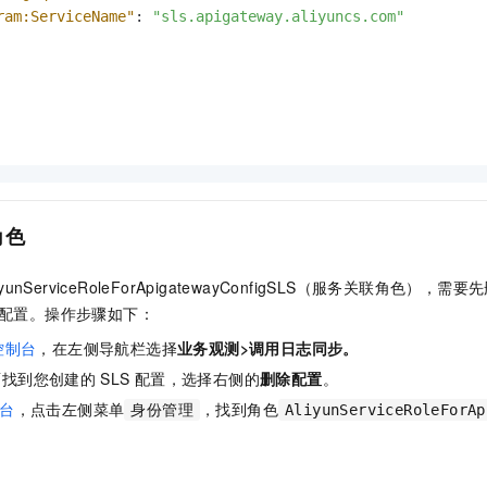
ram:ServiceName"
:
"sls.apigateway.aliyuncs.com"
角色
liyunServiceRoleForApigatewayConfigSLS（服务关联角色
配置。操作步骤如下：
控制台
，在左侧导航栏选择
业务观测>调用日志同步
。
面找到您创建的
SLS
配置，选择右侧的
删除配置
。
台
，点击左侧菜单
，找到角色
身份管理
AliyunServiceRoleForAp