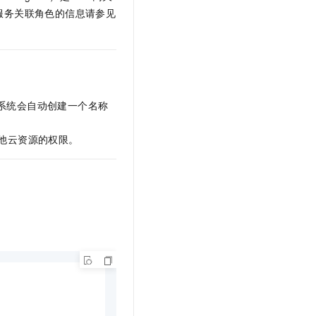
文戏情感细腻自然，动作戏激烈拳拳到肉，实现更强表演能力
支持中英文自由切换，具备更强的噪声鲁棒性
云聚AI 严选权益
服务关联角色的信息请参见
SSL 证书
，一键激活高效办公新体验
精选AI产品，从模型到应用全链提效
堡垒机
AI 用量加速计划
应用
防火墙
、识别商机，让客服更高效、服务更出色。
新老同享，达量后返
千问办公
主机安全
NEW
系统会自动创建一个名称
的智能体编程平台
一站式AI生产力平台
为
AI 应用及服务市场
伶鹊
他云资源的权限。
企业级人与Agent协作平台，接入和调度多个数字员工
智能客服平台，对话机器人、对话分析、智能外呼
AI 应用
大模型服务平台百炼 - 全妙
大模型
应用创作平台
多模态内容创作工具，已接入 DeepSeek
自然语言处理
数据标注
机器学习
息提取
与 AI 智能体进行实时音视频通话
从文本、图片、视频中提取结构化的属性信息
构建支持视频理解的 AI 音视频实时通话应用