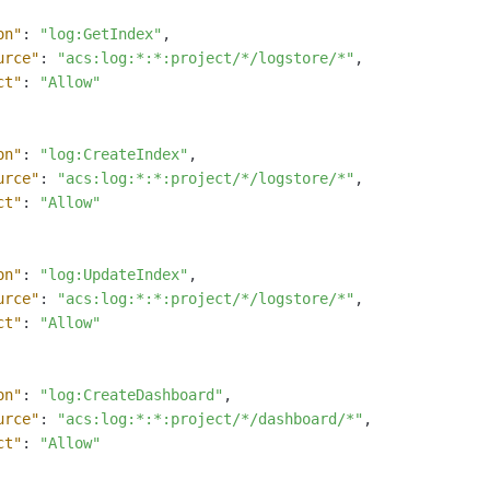
on"
:
"log:GetIndex"
,
urce"
:
"acs:log:*:*:project/*/logstore/*"
,
ct"
:
"Allow"
on"
:
"log:CreateIndex"
,
urce"
:
"acs:log:*:*:project/*/logstore/*"
,
ct"
:
"Allow"
on"
:
"log:UpdateIndex"
,
urce"
:
"acs:log:*:*:project/*/logstore/*"
,
ct"
:
"Allow"
on"
:
"log:CreateDashboard"
,
urce"
:
"acs:log:*:*:project/*/dashboard/*"
,
ct"
:
"Allow"