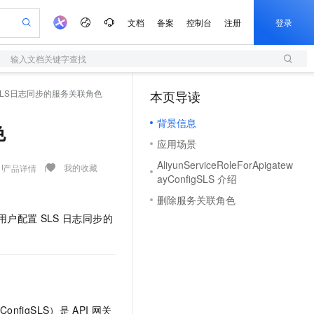
文档
备案
控制台
注册
登录
输入文档关键字查找
验
作计划
器
AI 活动
专业服务
服务伙伴合作计划
开发者社区
加入我们
服务平台百炼
阿里云 OPC 创新助力计划
SLS日志同步的服务关联角色
本页导读
（1）
一站式生成采购清单，支持单品或批量购买
S
io：打造专属 AI 语音助手
S产品伙伴计划（繁花）
峰会
造的大模型服务与应用开发平台
轻量应用服务器
一句话生成原生可编辑精美 PPT 文稿
AI 生产力先锋
Al MaaS 服务伙伴赋能合作
域名
博文
Careers
至高可申请百万元
背景信息
性可伸缩的云计算服务
开启高性价比 AI 编程新体验
Qwen-Audio-3.0-Realtime 端到端实时语音角色扮演
输入一句话想法, 轻松生成专业的 PPT
先锋实践拓展 AI 生产力的边界
快速构建应用程序和网站，即刻迈出上云第一步
色
Token 补贴，五大权
计划
海大会
伙伴信用分合作计划
商标
问答
社会招聘
应用场景
益加速 OPC 成功
S
eek-V4-Pro
数字证书管理服务（原SSL证书）
一键部署幻兽帕鲁游戏服务器
飞天发布时刻
HOT
划
备案
电子书
校园招聘
AliyunServiceRoleForApigatew
pSeek-V4-Pro
视频创作，一键激活电商全链路生产力
全托管，含MySQL、PostgreSQL、SQL Server、MariaDB多引擎
实现全站HTTPS，呈现可信的WEB访问
一键购买专属联机服务器，轻松开启游戏
所见，即是所愿
我的收藏
产品详情
更多支持
ayConfigSLS 介绍
划
公司注册
镜像站
视频生成
语音识别与合成
专属 QwenPaw
短信服务
漫剧工坊：一站式动画创作平台
AI 实训营
HOT
删除服务关联角色
合作伙伴培训与认证
划
上云迁移
的智能体编程平台
站生成，高效打造优质广告素材
从聊天伙伴进化为能主动干活的本地数字员工
快速生产连贯的高质量长漫剧
从基础到进阶，Agent 创客手把手教你
国内短信简单易用，安全可靠，秒级触达，全球覆盖200+国家和地区。
e-1.1-T2V
Qwen3-TTS-Flash
为用户配置
SLS
日志同步的
lScope
我要反馈
查询合作伙伴
畅细腻的高质量视频
离线语音合成大模型，多语言方言自适应，低延迟高稳定
n Alibaba Cloud ISV 合作
代维服务
olarDB
建企业门户网站
大数据开发治理平台 DataWorks
10 分钟搭建微信、支付宝小程序
创新加速
ope
登录合作伙伴管理后台
我要建议
站，无忧落地极速上线
以可视化方式快速构建移动和 PC 门户网站
100%兼容MySQL、PostgreSQL，兼容Oracle，支持集中和分布式
高效部署网站，快速应用到小程序
Data Agent 驱动的一站式 Data+AI 开发治理平台
e-1.1-I2V
Cosyvoice-V3-Flash
安全
畅自然，细节丰富
高表现力语音合成大模型，语音克隆听感自然
我要投诉
上云场景组合购
伴
边界网络安全防护产品
漫剧创作，剧本、分镜、视频高效生成
覆盖90%+业务场景，专享组合折扣价
2V
VPN
Fun-ASR
ConfigSLS）是
API
网关