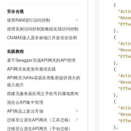
10 分钟在聊天系统中增加
{
专有云
安全合规
"Acti
"Reso
使用RAM进行访问控制
"Effe
使用实例访问控制策略组实现访问控制
}
,
CNAME接入及非标端口开放安全说明
{
"Acti
"Reso
实践教程
"Effe
基于Swagger完成API网关的API管理
}
,
API网关灰度发布最佳实践
{
"Acti
API网关为K8s容器应用集群提供强大的
"Reso
接入能力
"Effe
搭建无服务器应用之手机号归属地查询
}
,
混合云API集中管理
{
"Acti
API商品上架云市场
"Reso
迁移至云原生API网关（工具迁移）
"Effe
}
,
迁移至云原生API网关（手动迁移）