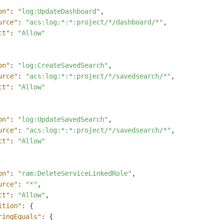
on"
:
"log:UpdateDashboard"
,
urce"
:
"acs:log:*:*:project/*/dashboard/*"
,
ct"
:
"Allow"
on"
:
"log:CreateSavedSearch"
,
urce"
:
"acs:log:*:*:project/*/savedsearch/*"
,
ct"
:
"Allow"
on"
:
"log:UpdateSavedSearch"
,
urce"
:
"acs:log:*:*:project/*/savedsearch/*"
,
ct"
:
"Allow"
on"
:
"ram:DeleteServiceLinkedRole"
,
urce"
:
"*"
,
ct"
:
"Allow"
,
ition"
:
{
ringEquals"
:
{