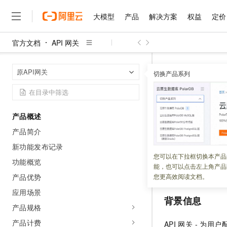
大模型
产品
解决方案
权益
定价
官方文档
API 网关
大模型
产品
解决方案
权益
定价
云市场
伙伴
服务
了解阿里云
精选产品
精选解决方案
普惠上云
产品定价
精选商城
成为销售伙伴
售前咨询
为什么选择阿里云
千问AI平台
API 网关
原
首页
原API网关
了解云产品的定价详情
切换产品系列
大模型服务平台百炼
千问办公，解锁你的工作
普惠上云 官方力荐
分销伙伴
在线服务
网站建设
什么是云计算
大
大模型服务与应用平台
企业级Agent产品，直接
云服务器38元/年起，超
API网关
咨询伙伴
多端小程序
技术领先
云上成本管理
售后服务
千问大模型
Agency Agents：拥
官方推荐返现计划
大模型
大模型
精选产品
精选解决方案
Salesforce 国际版订阅
稳定可靠
产品概述
管理和优化成本
多元化、高性能、安全可靠
推荐新用户得奖励，单订单
更新时间：
2024-11-19
销售伙伴合作计划
自助服务
产品简介
友盟天域
安全合规
人工智能与机器学习
AI
文本生成
无影云电脑
HappyHorse 打造一
云工开物
本文为您介绍
API
无影生态合作计划
在线服务
新功能发布记录
观测云
分析师报告
随时随地安全接入的云上超
高校专属算力普惠，学生认
计算
互联网应用开发
您可以在下拉框切换本产品
Qwen3.8-Max
（AliyunServic
HOT
功能概览
Salesforce On Alibaba C
工单服务
能，也可以点击左上角产品
智能体时代全能旗舰模型
Tuya 物联网平台阿里云
研究报告与白皮书
服务关联角色。
云解析DNS
快速拥有专属 OpenClaw
Consulting Partner 合
大数据
容器
产品优势
您更高效阅读文档。
免费试用
短信专区
蓝凌 OA
Qwen3.7-Plus
应用场景
AI 大模型销售与服务生
现代化应用
存储
天池大赛
背景信息
能看、能想、能动手的多模
云原生大数据计算服务 Max
解决方案免费试用 新老
电子合同
产品规格
面向分析的企业级SaaS模
最高领取价值200元试用
安全
网络与CDN
AI 算法大赛
Qwen3-VL-Plus
产品计费
API
网关 - 为用户
畅捷通