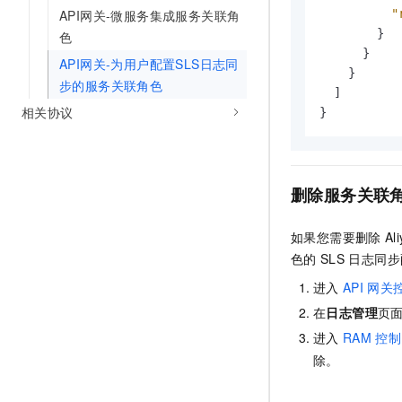
API网关-微服务集成服务关联角
"
}
色
}
API网关-为用户配置SLS日志同
}
步的服务关联角色
]
相关协议
}
删除服务关联
如果您需要删除
A
色的
SLS
日志同步
进入
API
网关
在
日志管理
页
进入
RAM
控制
除。