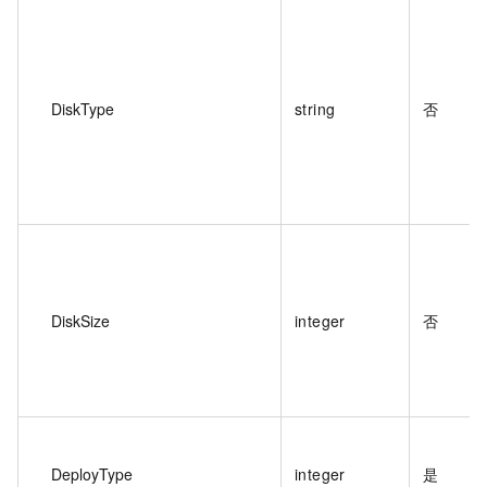
DiskType
string
否
DiskSize
integer
否
DeployType
integer
是