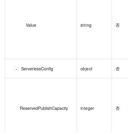
Value
string
否
ServerlessConfig
object
否
ReservedPublishCapacity
integer
否