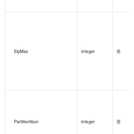
EipMax
integer
否
PartitionNum
integer
否