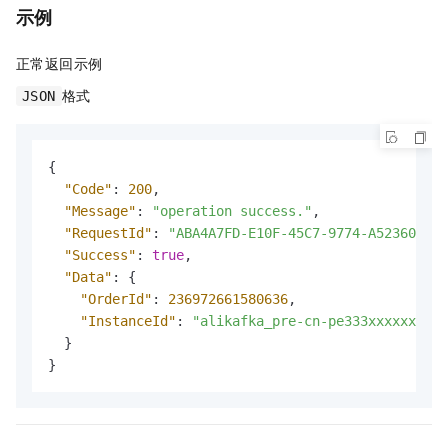
示例
正常返回示例
格式
JSON
{
"Code"
:
200
,
"Message"
:
"operation success."
,
"RequestId"
:
"ABA4A7FD-E10F-45C7-9774-A5236015A*
"Success"
:
true
,
"Data"
:
{
"OrderId"
:
236972661580636
,
"InstanceId"
:
"alikafka_pre-cn-pe333xxxxxx"
}
}