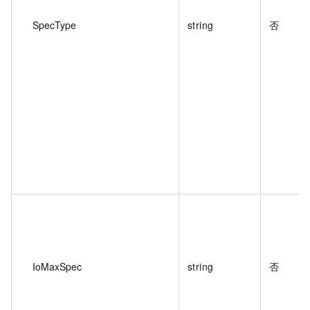
SpecType
string
否
IoMaxSpec
string
否