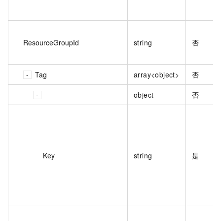
ResourceGroupId
string
否
Tag
array<object>
否
object
否
Key
string
是