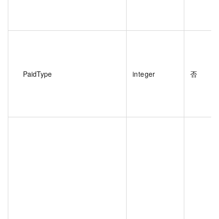
PaidType
integer
否