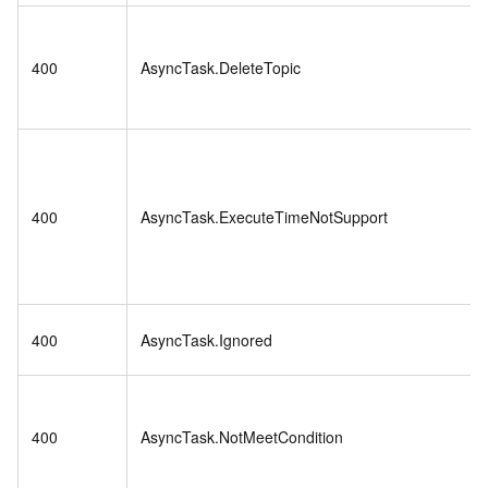
400
AsyncTask.DeleteTopic
400
AsyncTask.ExecuteTimeNotSupport
400
AsyncTask.Ignored
400
AsyncTask.NotMeetCondition