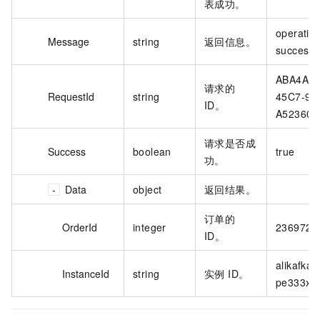
表成功。
operatio
Message
string
返回信息。
success.
ABA4A7F
请求的
RequestId
string
45C7-97
ID。
A523601
请求是否成
Success
boolean
true
功。
Data
object
返回结果。
订单的
OrderId
integer
2369726
ID。
alikafka_
InstanceId
string
实例 ID。
pe333xx