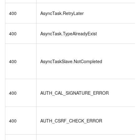
400
AsyncTask.RetryLater
400
AsyncTask.TypeAlreadyExist
400
AsyncTaskSlave.NotCompleted
400
AUTH_CAL_SIGNATURE_ERROR
400
AUTH_CSRF_CHECK_ERROR