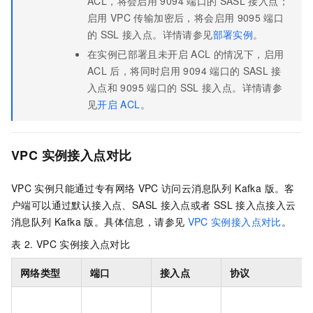
ACL，将会启用
9094
端口的
SASL
接入点；
启用
VPC
传输加密后，将会启用
9095
端口
的
SSL
接入点。详情请参见
部署实例
。
在实例已部署且未开启
ACL
的情况下，启用
ACL
后，将同时启用
9094
端口的
SASL
接
入点和
9095
端口的
SSL
接入点。详情请参
见
开启
ACL
。
VPC
实例接入点对比
VPC
实例只能通过专有网络
VPC
访问
云消息队列 Kafka 版
。客
户端可以通过默认接入点、SASL
接入点或者
SSL
接入点接入
云
消息队列 Kafka 版
。具体信息，请参见
VPC
实例接入点对比
。
表 2.
VPC
实例接入点对比
网络类型
端口
接入点
协议