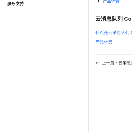
产品计费
服务支持
AI 产品 免费试用
网络
安全
云开发大赛
Tableau 订阅
1亿+ 大模型 tokens 和 
可观测
入门学习赛
云消息队列 Conf
中间件
AI空中课堂在线直播课
140+云产品 免费试用
上云与迁云
产品新客免费试用，最长1
数据库
什么是云消息队列 Co
生态解决方案
企业出海
大模型ACA认证体验
产品计费
大数据计算
助力企业全员 AI 认知与能
行业生态解决方案
政企业务
媒体服务
开发者生态解决方案
上一篇：
云消息队
企业服务与云通信
AI 开发和 AI 应用解决
域名与网站
终端用户计算
Serverless
开发工具
迁移与运维管理