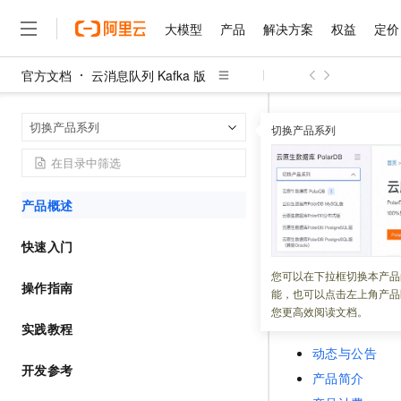
大模型
产品
解决方案
权益
定价
官方文档
云消息队列 Kafka 版
大模型
产品
解决方案
权益
定价
云市场
伙伴
服务
了解阿里云
精选产品
精选解决方案
普惠上云
产品定价
精选商城
成为销售伙伴
售前咨询
为什么选择阿里云
云消息队列 Kaf
首页
切换产品系列
了解云产品的定价详情
切换产品系列
大模型服务平台百炼
睿译宝，AI翻译排版一
普惠上云 官方力荐
分销伙伴
在线服务
网站建设
什么是云计算
大
大模型服务与应用平台
上传文档即自动完成翻译和
云服务器38元/年起，超
产品概述
咨询伙伴
多端小程序
技术领先
云上成本管理
售后服务
千问大模型
GLM-5.2：长任务时代
官方推荐返现计划
大模型
精选产品
精选解决方案
Salesforce 国际版订阅
稳定可靠
产品概述
管理和优化成本
多元化、高性能、安全可靠
推荐新用户得奖励，单订单
更新时间：
2024-02-28
销售伙伴合作计划
自助服务
友盟天域
安全合规
人工智能与机器学习
AI
快速入门
无影云电脑
Hermes Agent，打造
云工开物
本文介绍
云消息队列 
无影生态合作计划
在线服务
观测云
分析师报告
随时随地安全接入的云上超
自主进化，持久记忆，越用
高校专属算力普惠，学生认
计算
互联网应用开发
您可以在下拉框切换本产品
操作指南
Salesforce On Alibaba C
工单服务
能，也可以点击左上角产品
Tuya 物联网平台阿里云
研究报告与白皮书
云解析DNS
快速拥有专属 OpenClaw
Consulting Partner 合
云消息队列 Kaf
大数据
容器
您更高效阅读文档。
免费试用
短信专区
实践教程
蓝凌 OA
AI 大模型销售与服务生
现代化应用
存储
天池大赛
动态与公告
云原生大数据计算服务 Max
解决方案免费试用 新老
电子合同
开发参考
产品简介
面向分析的企业级SaaS模
最高领取价值200元试用
安全
网络与CDN
AI 算法大赛
畅捷通