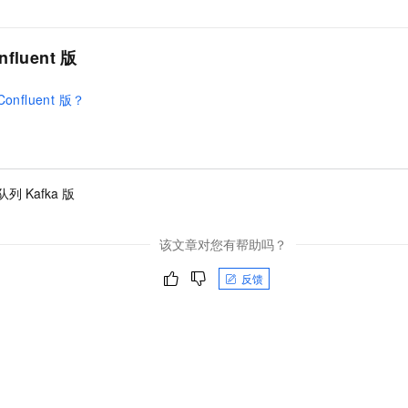
服务生态伙伴
云工开物
企业应用
Night Plan 支持 Qwen 3.8-Max
AI 办公
NEW
Red Hat
30+ 款产品免费体验
夜间 5 折，Qwen/Meoo/TokenPlan 客户专享
AI智能应用
科研合作
ERP
luent 版
堂（旗舰版）
SUSE
智能客服
CRM
2个月
自动承接线索
nfluent 版？
建站小程序
OA 办公系统
力提升
财税管理
模板建站
400电话
定制建站
列 Kafka 版
方案
广告营销
模板小程序
该文章对您有帮助吗？
定制小程序
反馈
APP 开发
建站系统