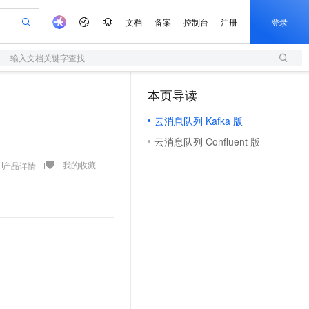
文档
备案
控制台
注册
登录
输入文档关键字查找
验
作计划
器
AI 活动
专业服务
服务伙伴合作计划
开发者社区
加入我们
阿里云 OPC 创新助力计划
本页导读
（1）
一站式生成采购清单，支持单品或批量购买
S
可编辑精美 PPT 文稿
S产品伙伴计划（繁花）
峰会
轻量应用服务器
Agency Agents：拥有专属领域专家
AI 生产力先锋
Al MaaS 服务伙伴赋能合作
域名
博文
Careers
至高可申请百万元
云消息队列 Kafka 版
性可伸缩的云计算服务
 轻松生成专业的 PPT
开启高性价比 AI 编程新体验
先锋实践拓展 AI 生产力的边界
快速构建应用程序和网站，即刻迈出上云第一步
多领域专家智能体,一键组建 AI 虚拟交付团队
Token 补贴，五大权
计划
海大会
伙伴信用分合作计划
商标
问答
社会招聘
云消息队列 Confluent 版
益加速 OPC 成功
S
帕鲁游戏服务器
数字证书管理服务（原SSL证书）
HappyHorse 打造一站式影视创作平台
飞天发布时刻
HOT
划
备案
电子书
校园招聘
联机服务器，轻松开启游戏
视频创作，一键激活电商全链路生产力
全托管，含MySQL、PostgreSQL、SQL Server、MariaDB多引擎
实现全站HTTPS，呈现可信的WEB访问
所见，即是所愿
可视化编排打通从文字构思到成片全链路闭环
我的收藏
产品详情
更多支持
划
公司注册
镜像站
 智能体与工作流应用
短信服务
漫剧工坊：一站式动画创作平台
AI 实训营
合作伙伴培训与认证
划
上云迁移
的智能体编程平台
站生成，高效打造优质广告素材
通过阿里云百炼高效搭建AI应用,助力高效开发
快速生产连贯的高质量长漫剧
从基础到进阶，Agent 创客手把手教你
国内短信简单易用，安全可靠，秒级触达，全球覆盖200+国家和地区。
lScope
我要反馈
查询合作伙伴
n Alibaba Cloud ISV 合作
代维服务
olarDB
建企业门户网站
大数据开发治理平台 DataWorks
10 分钟搭建微信、支付宝小程序
创新加速
ope
登录合作伙伴管理后台
我要建议
站，无忧落地极速上线
以可视化方式快速构建移动和 PC 门户网站
100%兼容MySQL、PostgreSQL，兼容Oracle，支持集中和分布式
高效部署网站，快速应用到小程序
Data Agent 驱动的一站式 Data+AI 开发治理平台
安全
我要投诉
上云场景组合购
伴
边界网络安全防护产品
漫剧创作，剧本、分镜、视频高效生成
覆盖90%+业务场景，专享组合折扣价
VPN