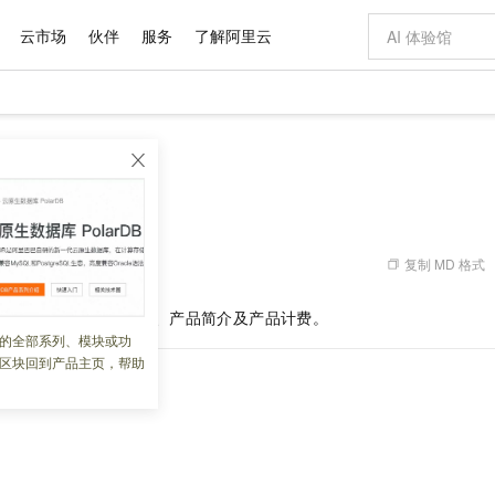
云市场
伙伴
服务
了解阿里云
AI 特惠
数据与 API
成为产品伙伴
企业增值服务
最佳实践
价格计算器
AI 场景体
基础软件
产品伙伴合
阿里云认证
市场活动
配置报价
ka 版
产品概述
自助选配和估算价格
步到位
域名与网站
智启 AI 普惠权益
产品生态集成认证中心
企业支持计划
云上春晚
Qwen Audio：打造专属 AI 语音助手
云服务器 EC
一句话生成原生
AI Coding
阿里云Maa
2026 阿里云
数据集
Windows
大模型认证
模型
NEW
NEW
格式还原
值低价云产品抢先购
提供智能易用的域名与建站服务
至高享 1亿+免费 tokens，加速 Al 应用落地
Qwen-Audio-3.0-Realtime 端到端实时语音角色扮演
安全可靠、弹
输入一句话想法,
智能编程，一键
产品生态伙伴
专家技术服务
云上奥运之旅
弹性计算合作
阿里云中企出
手机三要素
宝塔 Linux
全部认证
价格优势
开源旗舰模型
对象存储 OSS
即刻拥有 DeepSeek-V4-Pro
阿里云 OPC 创新助力计划
云数据库 RD
一键部署幻兽
AI 电商营销
产品生态伙伴工作台
企业增值服务台
云栖战略参考
云存储合作计
云栖大会
身份实名认证
CentOS
训练营
推动算力普惠，释放技术红利
的大模型服务
最高返9万
真正可用的 1M 上下文,一次完成代码全链路开发
轻松解锁专属 DeepSeek-V4-Pro
至高百万元 Token 补贴，加速一人公司成长
稳定、安全、高性价比、高性能的云存储服务
一键购买专属
从图文生成到
复制 MD 格式
 03:39:37
云上的中国
数据库合作计
活动全景
短信
Docker
自进化智能体
人工智能平台 PAI
5 分钟轻松部署专属 QwenPaw
Token Plan 模型订阅计划
Qoder
高效搭建 AI
AI 广告创作
企业成长
大模型
NEW
HOT
信息公告
Kafka 版
的产品动态、产品简介及产品计费。
看见新力量
云网络合作计
OCR 文字识别
JAVA
级电脑
越聪明
证享300元代金券
一站式AI开发、训练和推理服务
Qwen3.8-Max 首发尝鲜，限时加量 10 倍，夜间低至2折
从聊天伙伴进化为能主动干活的本地数字员工
面向真实软件
图文、视频一
的全部系列、模块或功
魔搭 Mode
loud
服务实践
官网公告
区块回到产品主页，帮助
金融模力时刻
Salesforce O
版
发票查验
全能环境
Qoder CN
Claude Code + GStack 打造工程团队
千问办公，限时限量积分加倍
云原生数据库 P
低代码高效构
AI 建站
NEW
作计划
ka 版
计划
创新中心
魔搭 ModelSc
健康状态
让AI从“聊天伙伴”进化为能干活的“数字员工”
覆盖公网/内网、递归/权威、移动APP等全场景解析服务
安装技能 GStack，拥有专属 AI 工程团队
你的AI工作搭子，覆盖日常办公高频场景
基于千问大模型等，支持代码智能生成、研发智能问答
0 代码专业建
客户案例
天气预报查询
操作系统
态合作计划
Compute
同享
容器服务 Kubernetes 版 ACK
万小智 AI 建站低至 15元/月
云防火墙
AI 短剧/漫剧
快递物流查询
WordPress
成为服务伙
高校合作
式云数据仓库
点，立即开启云上创新
提供一站式管理容器应用的 K8s 服务
送.CN域名，送备案服务码
云原生的云上
AI助力短剧
Ubuntu