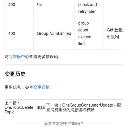
400
%s
check and
retry later
group
count
Gid
数量超
400
Group.NumLimited
exceed
出限制
limit.
访问
错误中心
查看更多错误码。
变更历史
更多信息，参考
变更详情
。
上一篇：
下一篇：
OnsGroupConsumerUpdate - 配
OnsTopicDelete - 删除
置消费集群的消息读取权限
Topic
该文章对您有帮助吗？