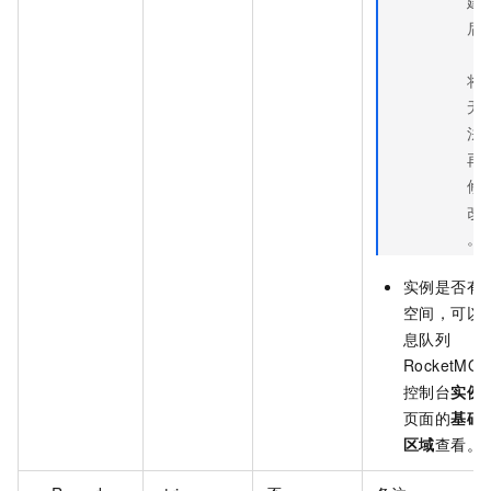
建
后
，
将
无
法
再
修
改
。
实例是否有
空间，可以
息队列
RocketMQ
控制台
实例
页面的
基础
区域
查看。