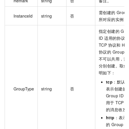
Remark
string
否
备注。
需创建的 Group 
InstanceId
string
否
所对应的实例 I
指定创建的 Gro
ID 适用的协议
TCP 协议和 HT
协议的 Group I
不可以共用，需
分别创建。取值
明如下：
tcp
：默认
GroupType
string
否
表示创建的
Group ID 
用于 TCP 
的消息收发
http
：表示
的 Group I