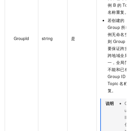
例 B 的 Topi
名称重复。
若创建的
Group 所在
例无命名空
GroupId
string
是
则 Group I
要保证跨实
跨地域全局
一，全局范
不能和已有
Group ID 或
Topic 名称
复。
说明
Gr
up
ID
创