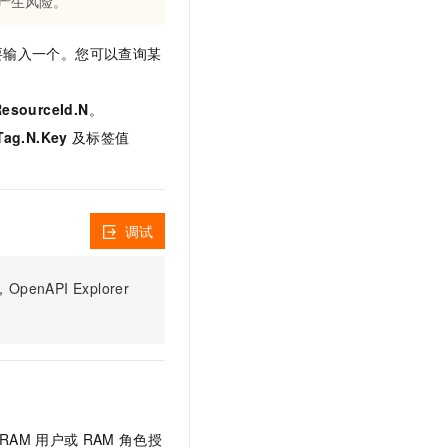
路产生风险。
文戏情感细腻自然，动作戏激烈拳拳到肉，实现更强表演能力
支持中英文自由切换，具备更强的噪声鲁棒性
云聚AI 严选权益
SSL 证书
，一键激活高效办公新体验
精选AI产品，从模型到应用全链提效
要输入一个。您可以查询某
堡垒机
AI 用量加速计划
应用
防火墙
、识别商机，让客服更高效、服务更出色。
新老同享，达量后返
esourceId.N
。
千问办公
主机安全
NEW
Tag.N.Key
及标签值
的智能体编程平台
一站式AI生产力平台
AI 应用及服务市场
伶鹊
企业级人与Agent协作平台，接入和调度多个数字员工
智能客服平台，对话机器人、对话分析、智能外呼
AI 应用
调试
大模型服务平台百炼 - 全妙
大模型
应用创作平台
多模态内容创作工具，已接入 DeepSeek
PI Explorer
自然语言处理
数据标注
机器学习
息提取
与 AI 智能体进行实时音视频通话
从文本、图片、视频中提取结构化的属性信息
构建支持视频理解的 AI 音视频实时通话应用
RAM
用户或
RAM
角色授