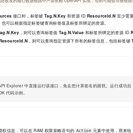
息收发的核心数据链路中严禁依赖 OpenAPI 实现，否则可能会导致链
服务生态伙伴
视觉 Coding、空间感知、多模态思考等全面升级
1M上下文，专为长程任务能力而生
云工开物
企业应用
Night Plan 支持 Qwen 3.8-Max
AI 办公
NEW
Red Hat
30+ 款产品免费体验
夜间 5 折，Qwen/Meoo/TokenPlan 客户专享
AI智能应用
科研合作
urces
接口时，标签键
Tag.N.Key
和资源 ID
ResourceId.N
至少需
ERP
堂（旗舰版）
SUSE
，也可以根据指定标签键查询标签值及标签所绑定的资源。
智能客服
AI 应用构建
大模型原生
CRM
2个月
自动承接线索
ag.N.Key
，则可以查询标签值
Tag.N.Value
和标签所绑定的资源 ID
R
建站小程序
Qoder
大模型服务平台百炼-应用模版
OA 办公系统
HOT
NEW
ResourceId.N
，则可以查询指定资源下所有的标签信息，包括标签键
面向真实软件
个人版上线、团队版降价；千问3.8-Max首发发尝鲜
丰富多元化的应用模版和解决方案
力提升
财税管理
模板建站
万有无界
大模型服务平台百炼-智能体
400电话
定制建站
的模型效果
灵活可视化地构建企业级 Agent
方案
广告营销
模板小程序
秒悟
人工智能平台 PAI
定制小程序
云端极速 AI 
新一代 AI 视频生成模型，深度适配广告营销等场景
AI Native 的算法工程平台，一站式完成建模、训练、推理服务部署
PI Explorer
中直接运行该接口，免去您计算签名的困扰。运行成功后，OpenA
APP 开发
DK
代码示例。
建站系统
AI 应用
10分钟微调：让0.6B模型媲美235B模型
多模态数据信
依托云原生高可用架构,实现Dify私有化部署
用1%尺寸在特定领域达到大模型90%以上效果
授权信息，可以在
RAM
权限策略语句的
元素中使用，用来给
Action