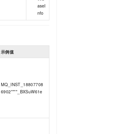
aseI
nfo
示例值
MQ_INST_18807708
6902****_BXSuW61e