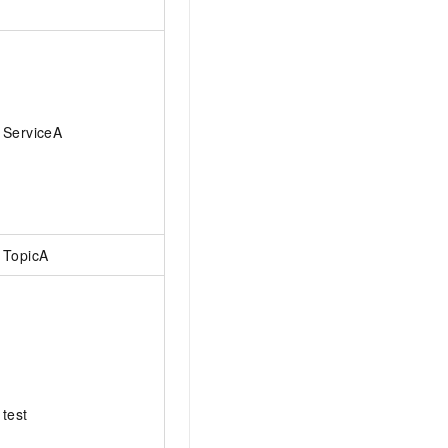
ServiceA
TopicA
test