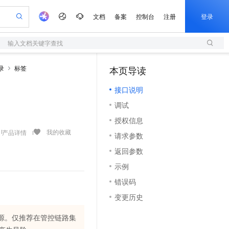
文档
备案
控制台
注册
登录
输入文档关键字查找
验
作计划
器
AI 活动
专业服务
服务伙伴合作计划
开发者社区
加入我们
服务平台百炼
阿里云 OPC 创新助力计划
录
标签
本页导读
（1）
一站式生成采购清单，支持单品或批量购买
S
io：打造专属 AI 语音助手
S产品伙伴计划（繁花）
峰会
造的大模型服务与应用开发平台
轻量应用服务器
一句话生成原生可编辑精美 PPT 文稿
AI 生产力先锋
Al MaaS 服务伙伴赋能合作
域名
博文
Careers
至高可申请百万元
接口说明
性可伸缩的云计算服务
开启高性价比 AI 编程新体验
Qwen-Audio-3.0-Realtime 端到端实时语音角色扮演
输入一句话想法, 轻松生成专业的 PPT
先锋实践拓展 AI 生产力的边界
快速构建应用程序和网站，即刻迈出上云第一步
Token 补贴，五大权
计划
海大会
伙伴信用分合作计划
商标
问答
社会招聘
调试
益加速 OPC 成功
S
eek-V4-Pro
数字证书管理服务（原SSL证书）
一键部署幻兽帕鲁游戏服务器
飞天发布时刻
HOT
划
备案
电子书
校园招聘
授权信息
pSeek-V4-Pro
视频创作，一键激活电商全链路生产力
全托管，含MySQL、PostgreSQL、SQL Server、MariaDB多引擎
实现全站HTTPS，呈现可信的WEB访问
一键购买专属联机服务器，轻松开启游戏
所见，即是所愿
更多支持
我的收藏
产品详情
划
公司注册
镜像站
请求参数
视频生成
语音识别与合成
专属 QwenPaw
短信服务
漫剧工坊：一站式动画创作平台
AI 实训营
HOT
合作伙伴培训与认证
返回参数
划
上云迁移
的智能体编程平台
站生成，高效打造优质广告素材
从聊天伙伴进化为能主动干活的本地数字员工
快速生产连贯的高质量长漫剧
从基础到进阶，Agent 创客手把手教你
国内短信简单易用，安全可靠，秒级触达，全球覆盖200+国家和地区。
e-1.1-T2V
Qwen3-TTS-Flash
lScope
我要反馈
查询合作伙伴
示例
畅细腻的高质量视频
离线语音合成大模型，多语言方言自适应，低延迟高稳定
n Alibaba Cloud ISV 合作
代维服务
olarDB
建企业门户网站
大数据开发治理平台 DataWorks
10 分钟搭建微信、支付宝小程序
错误码
创新加速
ope
登录合作伙伴管理后台
我要建议
站，无忧落地极速上线
以可视化方式快速构建移动和 PC 门户网站
100%兼容MySQL、PostgreSQL，兼容Oracle，支持集中和分布式
高效部署网站，快速应用到小程序
Data Agent 驱动的一站式 Data+AI 开发治理平台
e-1.1-I2V
Cosyvoice-V3-Flash
变更历史
安全
畅自然，细节丰富
高表现力语音合成大模型，语音克隆听感自然
我要投诉
上云场景组合购
伴
边界网络安全防护产品
漫剧创作，剧本、分镜、视频高效生成
覆盖90%+业务场景，专享组合折扣价
关资源。仅推荐在管控链路集
2V
VPN
Fun-ASR