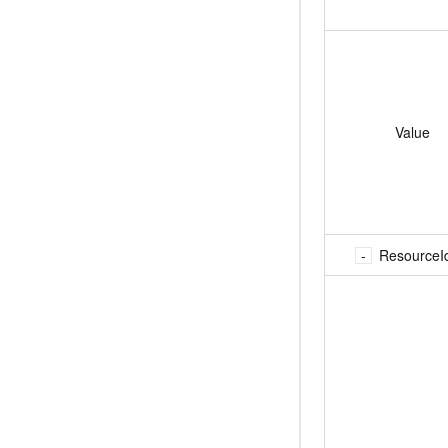
Value
ResourceI