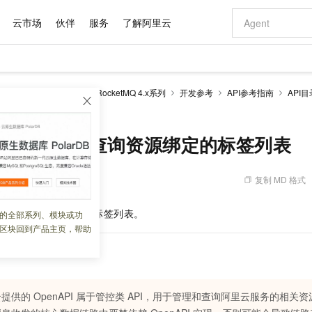
云市场
伙伴
服务
了解阿里云
AI 特惠
数据与 API
成为产品伙伴
企业增值服务
最佳实践
价格计算器
AI 场景体
基础软件
产品伙伴合
阿里云认证
市场活动
配置报价
大模型
ketMQ 版
云消息队列 RocketMQ 4.x系列
开发参考
API参考指南
API目
自助选配和估算价格
ces - 查询资源绑定的标签列表
新方式
域名与网站
睿译宝，AI翻译排版一步到位
智启 AI 普惠权益
产品生态集成认证中心
企业支持计划
云上春晚
千问官方 MaaS 平台，为开发者和 Agent 而生，新用户赠送 1 亿 + tokens 额度
云服务器 EC
Qwen Aud
AI Coding
阿里云Maa
2026 阿里云
为企业打
数据集
Windows
大模型认证
模型
NEW
NEW
交付可用成果
值低价云产品抢先购
提供智能易用的域名与建站服务
上传文档即自动完成翻译和格式还原
至高享 1亿+免费 tokens，加速 Al 应用落地
安全可靠、弹
智能编程，一键
产品生态伙伴
专家技术服务
云上奥运之旅
弹性计算合作
阿里云中企出
手机三要素
宝塔 Linux
全部认证
gResources - 查询资源绑定的标签列表
价格优势
有专属领域专家
对象存储 OSS
GLM-5.2：长任务时代开源旗舰模型
阿里云 OPC 创新助力计划
云数据库 RD
即刻拥有 DeepS
AI 电商营销
产品生态伙伴工作台
企业增值服务台
云栖战略参考
云存储合作计
云栖大会
身份实名认证
CentOS
训练营
推动算力普惠，释放技术红利
的大模型服务
最高返9万
多领域专家智能体,一键组建 AI 虚拟交付团队
至高百万元 Token 补贴，加速一人公司成长
稳定、安全、高性价比、高性能的云存储服务
真正可用的 1M 上下文,一次完成代码全链路开发
轻松解锁专属 Dee
从图文生成到
复制 MD 格式
 03:32:21
云上的中国
数据库合作计
活动全景
短信
Docker
图片和
站式影视创作平台
人工智能平台 PAI
Hermes Agent，打造自进化智能体
Token Plan 模型订阅计划
Qoder
5 分钟轻松部署
AI 广告创作
企业成长
大模型
NEW
信息公告
看见新力量
云网络合作计
OCR 文字识别
JAVA
级电脑
证享300元代金券
可视化编排打通从文字构思到成片全链路闭环
一站式AI开发、训练和推理服务
自主进化，持久记忆，越用越聪明
Qwen3.8-Max 首发尝鲜，限时加量 10 倍，夜间低至2折
面向真实软件
图文、视频一
rces
查询资源绑定的标签列表。
的全部系列、模块或功
Kimi-K3
HappyHors
NEW
魔搭 Mode
loud
服务实践
官网公告
区块回到产品主页，帮助
Kimi 最新旗舰模型，长程编程与推理利器
让文字生成流
金融模力时刻
Salesforce O
版
发票查验
全能环境
Qoder CN
Claude Code + GStack 打造工程团队
千问办公，限时限量积分加倍
云原生数据库 P
低代码高效构
AI 建站
NEW
作计划
计划
创新中心
魔搭 ModelSc
健康状态
让AI从“聊天伙伴”进化为能干活的“数字员工”
覆盖公网/内网、递归/权威、移动APP等全场景解析服务
安装技能 GStack，拥有专属 AI 工程团队
你的AI工作搭子，覆盖日常办公高频场景
基于千问大模型等，支持代码智能生成、研发智能问答
0 代码专业建
客户案例
天气预报查询
操作系统
Deepseek-v4-pro
HappyHors
态合作计划
态智能体模型
旗舰 MoE 大模型，百万上下文与顶尖推理能力
图生视频，流
Compute
同享
容器服务 Kubernetes 版 ACK
万小智 AI 建站低至 15元/月
云防火墙
AI 短剧/漫剧
快递物流查询
WordPress
成为服务伙
高校合作
式云数据仓库
点，立即开启云上创新
提供一站式管理容器应用的 K8s 服务
送.CN域名，送备案服务码
云原生的云上
AI助力短剧
提供的 OpenAPI 属于管控类 API，用于管理和查询阿里云服务的相
GLM-5.2
Wan2.7-T
Ubuntu