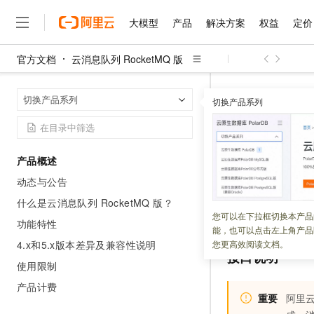
大模型
产品
解决方案
权益
定价
官方文档
云消息队列 RocketMQ 版
大模型
产品
解决方案
权益
定价
云市场
伙伴
服务
了解阿里云
精选产品
精选解决方案
普惠上云
产品定价
精选商城
成为销售伙伴
售前咨询
为什么选择阿里云
千问AI平台
云消息队列 Roc
首页
切换产品系列
了解云产品的定价详情
切换产品系列
ListTagResour
大模型服务平台百炼
千问办公，解锁你的工作
普惠上云 官方力荐
分销伙伴
在线服务
网站建设
什么是云计算
大
大模型服务与应用平台
企业级Agent产品，直接
云服务器38元/年起，超
咨询伙伴
多端小程序
技术领先
ListTa
云上成本管理
售后服务
千问大模型
Agency Agents：拥
官方推荐返现计划
大模型
大模型
精选产品
精选解决方案
Salesforce 国际版订阅
稳定可靠
产品概述
管理和优化成本
多元化、高性能、安全可靠
推荐新用户得奖励，单订单
销售伙伴合作计划
自助服务
动态与公告
更新时间：
2025-12-12
友盟天域
安全合规
人工智能与机器学习
AI
文本生成
无影云电脑
HappyHorse 打造一
云工开物
无影生态合作计划
在线服务
什么是云消息队列 RocketMQ 版？
观测云
分析师报告
随时随地安全接入的云上超
高校专属算力普惠，学生认
计算
互联网应用开发
调用
ListTagResou
您可以在下拉框切换本产品
Qwen3.8-Max
HOT
功能特性
Salesforce On Alibaba C
工单服务
能，也可以点击左上角产品
智能体时代全能旗舰模型
Tuya 物联网平台阿里云
研究报告与白皮书
云解析DNS
快速拥有专属 OpenClaw
Consulting Partner 合
大数据
容器
4.x和5.x版本差异及兼容性说明
您更高效阅读文档。
免费试用
短信专区
接口说明
蓝凌 OA
Qwen3.7-Plus
使用限制
AI 大模型销售与服务生
现代化应用
存储
天池大赛
能看、能想、能动手的多模
云原生大数据计算服务 Max
解决方案免费试用 新老
电子合同
产品计费
面向分析的企业级SaaS模
最高领取价值200元试用
重要
阿里云
安全
网络与CDN
AI 算法大赛
Qwen3-VL-Plus
畅捷通