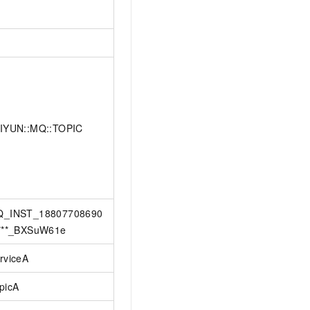
IYUN::MQ::TOPIC
_INST_18807708690
***_BXSuW61e
rviceA
picA