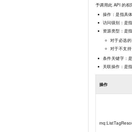
10 分钟在聊天系统中增加
予调用此
API
的权
专有云
操作：是指具
访问级别：是指
资源类型：是
对于必选的
对于不支持
条件关键字：
关联操作：是
操作
mq:ListTagReso