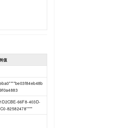
例值
eba0****be03f84eb48b
9f0a4883
1D2CBE-66F8-403D-
C0-82582478****