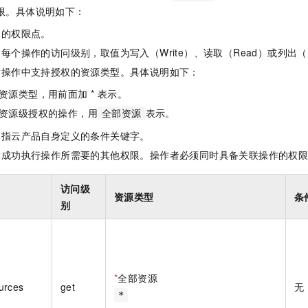
一个 AI 助手
即刻拥有 DeepSeek-R1 满血版
超强辅助，Bol
限。具体说明如下：
在企业官网、通讯软件中为客户提供 AI 客服
多种方案随心选，轻松解锁专属 DeepSeek
体的权限点。
每个操作的访问级别，取值为写入（Write）、读取（Read）或列出（L
指操作中支持授权的资源类型。具体说明如下：
资源类型，用前面加 * 表示。
资源级授权的操作，用
表示。
全部资源
是指云产品自身定义的条件关键字。
指成功执行操作所需要的其他权限。操作者必须同时具备关联操作的权
访问级
资源类型
条
别
*
全部资源
urces
get
无
*