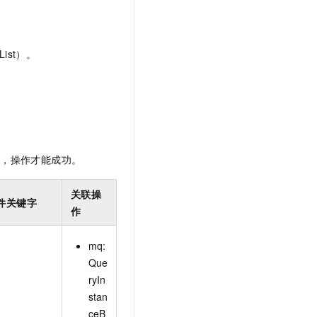
t.diy 一步搞定创意建站
构建大模型应用的安全防护体系
通过自然语言交互简化开发流程,全栈开发支持
通过阿里云安全产品对 AI 应用进行安全防护
ist）。
限，操作才能成功。
关联操
件关键字
作
mq:
Que
ryIn
stan
ceB