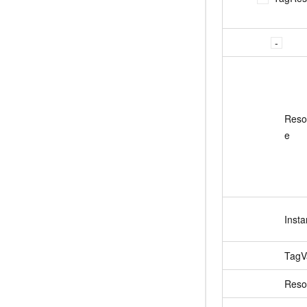
Reso
e
Insta
TagV
Reso