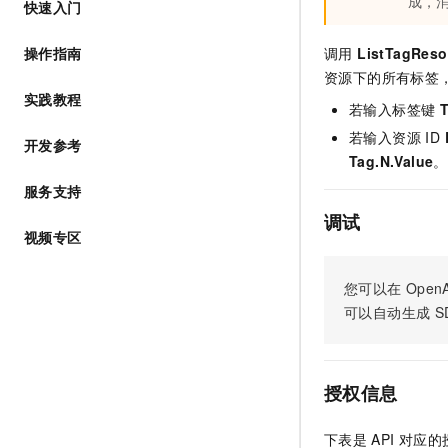
成，消
快速入门
AI 产品 免费试用
网络
安全
云开发大赛
Tableau 订阅
1亿+ 大模型 tokens 和 
操作指南
调用
ListTagReso
可观测
入门学习赛
中间件
AI空中课堂在线直播课
资源下的所有标签
140+云产品 免费试用
大模型服务
上云与迁云
实践教程
产品新客免费试用，最长1
数据库
若输入标签键
T
生态解决方案
千问AI平台-Token Plan
若输入资源 ID
企业出海
大模型ACA认证体验
开发参考
大数据计算
Tag.N.Value
。
助力企业全员 AI 认知与能
行业生态解决方案
政企业务
媒体服务
服务支持
千问AI平台-模型体验
开发者生态解决方案
在线体验全尺寸、多种模态
调试
企业服务与云通信
视频专区
AI 开发和 AI 应用解决
Happy 系列大模型
域名与网站
您可以在
OpenA
终端用户计算
可以自动生成
S
Serverless
大模型解决方案
开发工具
授权信息
快速部署 Dify，高效搭建 
迁移与运维管理
下表是
API
对应的