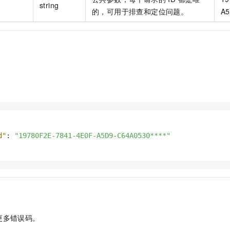
string
的，可用于排查和定位问题。
A5
d"
:
"19780F2E-7841-4E0F-A5D9-C64A0530****"
更多错误码。