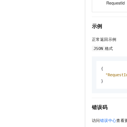
RequestId
示例
正常返回示例
格式
JSON
{
"RequestI
}
错误码
访问
错误中心
查看