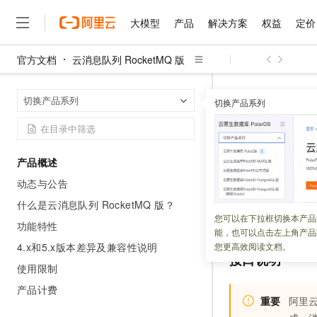
大模型
产品
解决方案
权益
定价
官方文档
云消息队列 RocketMQ 版
大模型
产品
解决方案
权益
定价
云市场
伙伴
服务
了解阿里云
精选产品
精选解决方案
普惠上云
产品定价
精选商城
成为销售伙伴
售前咨询
为什么选择阿里云
千问AI平台
云消息队列 Roc
首页
切换产品系列
了解云产品的定价详情
切换产品系列
UntagResourc
大模型服务平台百炼
千问办公，解锁你的工作
普惠上云 官方力荐
分销伙伴
在线服务
网站建设
什么是云计算
大
大模型服务与应用平台
企业级Agent产品，直接
云服务器38元/年起，超
咨询伙伴
多端小程序
技术领先
UntagR
云上成本管理
售后服务
千问大模型
Agency Agents：拥
官方推荐返现计划
大模型
大模型
精选产品
精选解决方案
Salesforce 国际版订阅
稳定可靠
产品概述
管理和优化成本
多元化、高性能、安全可靠
推荐新用户得奖励，单订单
销售伙伴合作计划
自助服务
动态与公告
更新时间：
2025-12-12
友盟天域
安全合规
人工智能与机器学习
AI
文本生成
无影云电脑
HappyHorse 打造一
云工开物
无影生态合作计划
在线服务
什么是云消息队列 RocketMQ 版？
观测云
分析师报告
随时随地安全接入的云上超
高校专属算力普惠，学生认
计算
互联网应用开发
调用
UntagResour
您可以在下拉框切换本产品
Qwen3.8-Max
HOT
功能特性
Salesforce On Alibaba C
工单服务
能，也可以点击左上角产品
智能体时代全能旗舰模型
Tuya 物联网平台阿里云
研究报告与白皮书
云解析DNS
快速拥有专属 OpenClaw
Consulting Partner 合
大数据
容器
4.x和5.x版本差异及兼容性说明
您更高效阅读文档。
免费试用
短信专区
接口说明
蓝凌 OA
Qwen3.7-Plus
使用限制
AI 大模型销售与服务生
现代化应用
存储
天池大赛
能看、能想、能动手的多模
云原生大数据计算服务 Max
解决方案免费试用 新老
电子合同
产品计费
面向分析的企业级SaaS模
最高领取价值200元试用
重要
阿里云
安全
网络与CDN
AI 算法大赛
Qwen3-VL-Plus
畅捷通