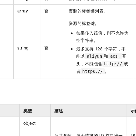
array
否
资源的标签键列表。
资源的标签键。
如果传入该值，则不允许为
空字符串。
string
否
最多支持 128 个字符，不
能以
和
开
aliyun
acs:
头，不能包含
或
http://
者
。
https://
类型
描述
示
object
公共参数，每个请求的 ID 都是唯一
19