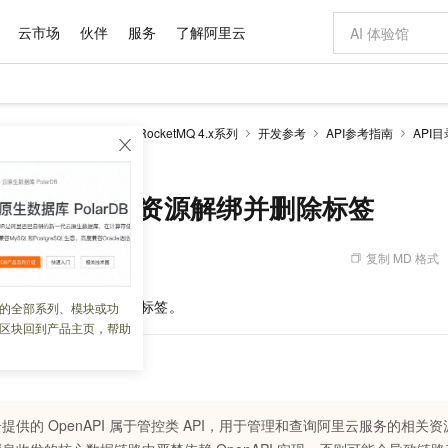
云市场
伙伴
服务
了解阿里云
AI 特惠
数据与 API
成为产品伙伴
企业增值服务
最佳实践
价格计算器
AI 场景体
基础软件
产品伙伴合
阿里云认证
市场活动
配置报价
大模型
ketMQ 版
云消息队列 RocketMQ 4.x系列
开发参考
API参考指南
API目
自助选配和估算价格
es - 为资源解绑并删除标签
新方式
域名与网站
睿译宝，AI翻译排版一步到位
智启 AI 普惠权益
产品生态集成认证中心
企业支持计划
云上春晚
千问官方 MaaS 平台，为开发者和 Agent 而生，新用户赠送 1 亿 + tokens 额度
云服务器 EC
Qwen Aud
AI Coding
阿里云Maa
2026 阿里云
为企业打
数据集
Windows
大模型认证
模型
NEW
NEW
交付可用成果
值低价云产品抢先购
提供智能易用的域名与建站服务
上传文档即自动完成翻译和格式还原
至高享 1亿+免费 tokens，加速 Al 应用落地
安全可靠、弹
智能编程，一键
产品生态伙伴
专家技术服务
云上奥运之旅
弹性计算合作
阿里云中企出
手机三要素
宝塔 Linux
全部认证
esources - 为资源解绑并删除标签
价格优势
有专属领域专家
对象存储 OSS
GLM-5.2：长任务时代开源旗舰模型
阿里云 OPC 创新助力计划
云数据库 RD
即刻拥有 DeepS
AI 电商营销
产品生态伙伴工作台
企业增值服务台
云栖战略参考
云存储合作计
云栖大会
身份实名认证
CentOS
训练营
推动算力普惠，释放技术红利
的大模型服务
最高返9万
多领域专家智能体,一键组建 AI 虚拟交付团队
至高百万元 Token 补贴，加速一人公司成长
稳定、安全、高性价比、高性能的云存储服务
真正可用的 1M 上下文,一次完成代码全链路开发
轻松解锁专属 Dee
从图文生成到
复制 MD 格式
 03:35:39
云上的中国
数据库合作计
活动全景
短信
Docker
图片和
站式影视创作平台
人工智能平台 PAI
Hermes Agent，打造自进化智能体
Token Plan 模型订阅计划
Qoder
5 分钟轻松部署
AI 广告创作
企业成长
大模型
NEW
信息公告
看见新力量
云网络合作计
OCR 文字识别
JAVA
级电脑
证享300元代金券
可视化编排打通从文字构思到成片全链路闭环
一站式AI开发、训练和推理服务
自主进化，持久记忆，越用越聪明
Qwen3.8-Max 首发尝鲜，限时加量 10 倍，夜间低至2折
面向真实软件
图文、视频一
ces
为资源解绑并删除标签。
的全部系列、模块或功
Kimi-K3
HappyHors
NEW
魔搭 Mode
loud
服务实践
官网公告
区块回到产品主页，帮助
Kimi 最新旗舰模型，长程编程与推理利器
让文字生成流
金融模力时刻
Salesforce O
版
发票查验
全能环境
Qoder CN
Claude Code + GStack 打造工程团队
千问办公，限时限量积分加倍
云原生数据库 P
低代码高效构
AI 建站
NEW
作计划
计划
创新中心
魔搭 ModelSc
健康状态
让AI从“聊天伙伴”进化为能干活的“数字员工”
覆盖公网/内网、递归/权威、移动APP等全场景解析服务
安装技能 GStack，拥有专属 AI 工程团队
你的AI工作搭子，覆盖日常办公高频场景
基于千问大模型等，支持代码智能生成、研发智能问答
0 代码专业建
客户案例
天气预报查询
操作系统
Deepseek-v4-pro
HappyHors
态合作计划
态智能体模型
旗舰 MoE 大模型，百万上下文与顶尖推理能力
图生视频，流
Compute
同享
容器服务 Kubernetes 版 ACK
万小智 AI 建站低至 15元/月
云防火墙
AI 短剧/漫剧
快递物流查询
WordPress
成为服务伙
高校合作
式云数据仓库
点，立即开启云上创新
提供一站式管理容器应用的 K8s 服务
送.CN域名，送备案服务码
云原生的云上
AI助力短剧
提供的 OpenAPI 属于管控类 API，用于管理和查询阿里云服务的相
GLM-5.2
Wan2.7-T
Ubuntu