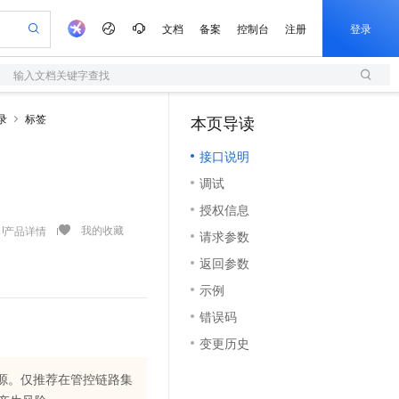
文档
备案
控制台
注册
登录
输入文档关键字查找
验
作计划
器
AI 活动
专业服务
服务伙伴合作计划
开发者社区
加入我们
服务平台百炼
阿里云 OPC 创新助力计划
录
标签
本页导读
（1）
一站式生成采购清单，支持单品或批量购买
S
io：打造专属 AI 语音助手
S产品伙伴计划（繁花）
峰会
造的大模型服务与应用开发平台
轻量应用服务器
一句话生成原生可编辑精美 PPT 文稿
AI 生产力先锋
Al MaaS 服务伙伴赋能合作
域名
博文
Careers
至高可申请百万元
接口说明
性可伸缩的云计算服务
开启高性价比 AI 编程新体验
Qwen-Audio-3.0-Realtime 端到端实时语音角色扮演
输入一句话想法, 轻松生成专业的 PPT
先锋实践拓展 AI 生产力的边界
快速构建应用程序和网站，即刻迈出上云第一步
Token 补贴，五大权
计划
海大会
伙伴信用分合作计划
商标
问答
社会招聘
调试
益加速 OPC 成功
S
eek-V4-Pro
数字证书管理服务（原SSL证书）
一键部署幻兽帕鲁游戏服务器
飞天发布时刻
HOT
划
备案
电子书
校园招聘
授权信息
pSeek-V4-Pro
视频创作，一键激活电商全链路生产力
全托管，含MySQL、PostgreSQL、SQL Server、MariaDB多引擎
实现全站HTTPS，呈现可信的WEB访问
一键购买专属联机服务器，轻松开启游戏
所见，即是所愿
更多支持
我的收藏
产品详情
划
公司注册
镜像站
请求参数
视频生成
语音识别与合成
专属 QwenPaw
短信服务
漫剧工坊：一站式动画创作平台
AI 实训营
HOT
合作伙伴培训与认证
返回参数
划
上云迁移
的智能体编程平台
站生成，高效打造优质广告素材
从聊天伙伴进化为能主动干活的本地数字员工
快速生产连贯的高质量长漫剧
从基础到进阶，Agent 创客手把手教你
国内短信简单易用，安全可靠，秒级触达，全球覆盖200+国家和地区。
e-1.1-T2V
Qwen3-TTS-Flash
lScope
我要反馈
查询合作伙伴
示例
畅细腻的高质量视频
离线语音合成大模型，多语言方言自适应，低延迟高稳定
n Alibaba Cloud ISV 合作
代维服务
olarDB
建企业门户网站
大数据开发治理平台 DataWorks
10 分钟搭建微信、支付宝小程序
错误码
创新加速
ope
登录合作伙伴管理后台
我要建议
站，无忧落地极速上线
以可视化方式快速构建移动和 PC 门户网站
100%兼容MySQL、PostgreSQL，兼容Oracle，支持集中和分布式
高效部署网站，快速应用到小程序
Data Agent 驱动的一站式 Data+AI 开发治理平台
e-1.1-I2V
Cosyvoice-V3-Flash
变更历史
安全
畅自然，细节丰富
高表现力语音合成大模型，语音克隆听感自然
我要投诉
上云场景组合购
伴
边界网络安全防护产品
漫剧创作，剧本、分镜、视频高效生成
覆盖90%+业务场景，专享组合折扣价
关资源。仅推荐在管控链路集
2V
VPN
Fun-ASR