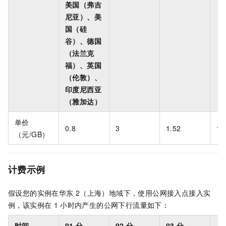
美国（弗吉
尼亚）、美
国（硅
谷）、德国
（法兰克
福）、英国
（伦敦）、
印度尼西亚
（雅加达）
单价
0.8
3
1.52
1.
（元/GB）
计费示例
假设您的实例在华东
2（上海）地域下，使用公网接入点接入实
例，该实例在
1
小时内产生的公网下行流量如下：
时间
01
分
02
分
03
分
...