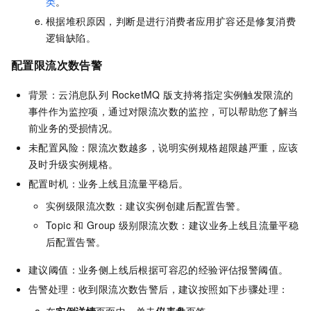
类
。
根据堆积原因，判断是进行消费者应用扩容还是修复消费
逻辑缺陷。
配置限流次数告警
背景：
云消息队列 RocketMQ 版
支持将指定实例触发限流的
事件作为监控项，通过对限流次数的监控，可以帮助您了解当
前业务的受损情况。
未配置风险：限流次数越多，说明实例规格超限越严重，应该
及时升级实例规格。
配置时机：业务上线且流量平稳后。
实例级限流次数：建议实例创建后配置告警。
Topic
和
Group
级别限流次数：建议业务上线且流量平稳
后配置告警。
建议阈值：业务侧上线后根据可容忍的经验评估报警阈值。
告警处理：收到限流次数告警后，建议按照如下步骤处理：
在
实例详情
页面中，单击
仪表盘
页签。