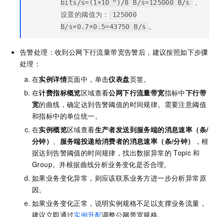
，
^6
bits/s=(1×10
)/8 B/s=125000 B/s
设置的阈值为：
125000
。
B/s×0.7×0.5=43750 B/s
告警处理：收到公网下行流量带宽告警后，建议按照如下步骤
处理：
在
实例详情
页面中，单击
仪表盘
页签。
在
计费指标概览
区域查看
公网下行流量带宽
指标中
下行带
宽
的曲线，确定达到告警阈值的时间规律。需要注意阈值
和指标中的单位统一。
在
实例概览
区域查看
生产者发送到服务端的消息速率（条/
分钟）
、
服务端投递给消费者的消息速率（条/分钟）
，根
据达到告警阈值的时间规律，找出数据异常的
Topic
和
Group。并根据曲线分析业务变化是否合理。
如果业务变化异常，则应该联系业务方进一步分析异常原
因。
如果业务变化正常，说明实例规格不足以支撑业务流量，
建议立即通过
实例升配
调整公网带宽规格。