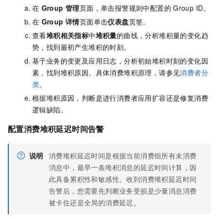
在
Group 管理
页面，单击报警规则中配置的
Group ID。
在
Group 详情
页面单击
仪表盘
页签。
查看
堆积相关指标
中
堆积量
的曲线，分析堆积量的变化趋
势，找到最初产生堆积的时刻。
基于业务的变更及应用日志，分析初始堆积时刻的变化因
素，找到堆积原因。具体消费堆积原理，请参见
消费者分
类
。
根据堆积原因，判断是进行消费者应用扩容还是修复消费
逻辑缺陷。
配置消费堆积延迟时间告警
说明
消费堆积延迟时间是根据当前消费组所有未消费
消息中，最早一条堆积消息的延迟时间计算，因
此具备累积性和敏感性。收到消费堆积延迟时间
告警后，您需要先判断业务受损是少量消息消费
被卡住还是全局的消费延迟。