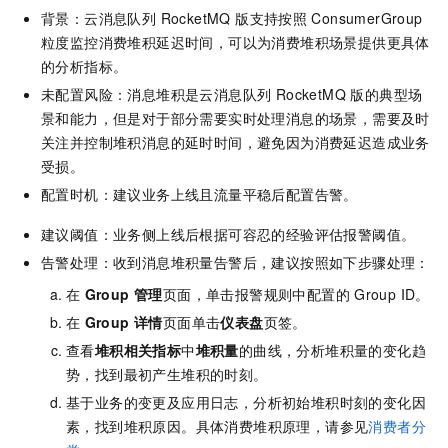
背景：
云消息队列 RocketMQ 版
支持按照
ConsumerGroup
粒度监控消费堆积延迟时间，可以为消费堆积场景提供更具体
的分析指标。
未配置风险：消息堆积是
云消息队列 RocketMQ 版
的典型场
景和能力，但是对于部分需要实时处理消息的场景，需要及时
关注并控制堆积消息的延时时间，避免因为消费延迟造成业务
受损。
配置时机：建议业务上线且流量平稳后配置告警。
建议阈值：业务侧上线后根据可容忍的经验评估报警阈值。
告警处理：收到消息堆积量告警后，建议按照如下步骤处理：
在
Group 管理
页面，单击报警规则中配置的
Group ID。
在
Group 详情
页面单击
仪表盘
页签。
查看
堆积相关指标
中
堆积量
的曲线，分析堆积量的变化趋
势，找到最初产生堆积的时刻。
基于业务的变更及应用日志，分析初始堆积时刻的变化因
素，找到堆积原因。具体消费堆积原理，请参见
消费者分