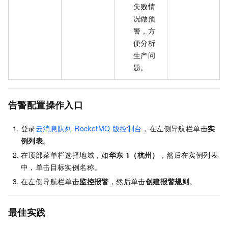
失败情
况做预
警，方
便分析
生产问
题。
告警配置操作入口
登录
云消息队列 RocketMQ 版
控制台
，在左侧导航栏单击
实
例列表
。
在顶部菜单栏选择地域，如
华东
1（杭州）
，然后在实例列表
中，单击目标实例名称。
在左侧导航栏单击
监控报警
，然后单击
创建报警规则
。
最佳实践