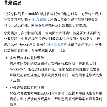
背景信息
云消息队列 RocketMQ 版
提供全托管的消息服务，对于每个规格
的实例都有明确的
SLA
保障
，您购买实例后即可保证消息收发
TPS、消息存储、网络吞吐等指标达到规格规定的能力。
您无需担心实例性能问题，但实际生产环境中仍需要关注实际的
业务消耗、业务规模等是否达到最高水位或实例的规格限制。
云
消息队列 RocketMQ 版
联合
阿里云云监控
提供了开箱即用且免费
的监控报警服务，可帮助您解决如下问题：
实例规格水位监控预警
若您实际使用的指标值超过实例的规格限制，
云消息队列
RocketMQ 版
会进行强制限流。提前配置实例规格水位告警
可以提前发现规格超限风险并及时升配，避免因限流导致的业
务故障。
业务逻辑错误监控预警
您在消息收发时可能会收到异常报错，配置调用错误告警可以
提前在业务反馈前发现异常，帮助您提前判断异常来源并及时
修复。