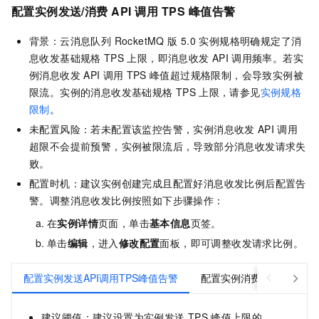
配置实例发送/消费
API
调用
TPS
峰值告警
背景：
云消息队列 RocketMQ 版
5.0
实例规格明确规定了消
息收发基础规格
TPS
上限，即消息收发
API
调用频率。若实
例消息收发
API
调用
TPS
峰值超过规格限制，会导致实例被
限流。实例的消息收发基础规格
TPS
上限，请参见
实例规格
限制
。
未配置风险：若未配置该监控告警，实例消息收发
API
调用
超限不会提前预警，实例被限流后，导致部分消息收发请求失
败。
配置时机：建议实例创建完成且配置好消息收发比例后配置告
警。调整消息收发比例按照如下步骤操作：
在
实例详情
页面，单击
基本信息
页签。
单击
编辑
，进入
修改配置
面板，即可调整收发请求比例。
配置实例发送API调用TPS峰值告警
配置实例消费API调用TP
建议阈值：建议设置为实例发送
TPS
峰值上限的