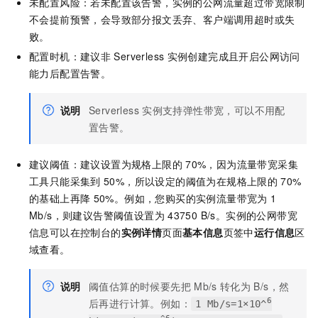
未配置风险：若未配置该告警，实例的公网流量超过带宽限制
不会提前预警，会导致部分报文丢弃、客户端调用超时或失
败。
配置时机：建议非
Serverless
实例创建完成且开启公网访问
能力后配置告警。
说明
Serverless
实例支持弹性带宽，可以不用配
置告警。
建议阈值：建议设置为规格上限的
70%，因为流量带宽采集
工具只能采集到
50%，所以设定的阈值为在规格上限的
70%
的基础上再降
50%。例如，您购买的实例流量带宽为
1
Mb/s，则建议告警阈值设置为
43750 B/s。实例的公网带宽
信息可以在控制台的
实例详情
页面
基本信息
页签中
运行信息
区
域查看。
说明
阈值估算的时候要先把
Mb/s
转化为
B/s，然
后再进行计算。例如：
6
1 Mb/s=1×10^