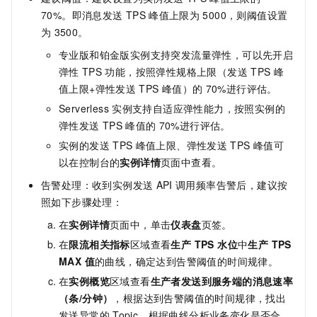
70%。即消息发送
TPS
峰值上限为
5000，则阈值设置
为
3500。
专业版和铂金版实例支持突发流量弹性，可以先开启
弹性
TPS
功能，按照弹性规格上限（发送
TPS
峰
值上限+弹性发送
TPS
峰值）的
70%进行评估。
Serverless
实例支持自适应弹性能力，按照实例的
弹性发送
TPS
峰值的
70%进行评估。
实例的发送
TPS
峰值上限、弹性发送
TPS
峰值可
以在控制台的
实例详情
页面中查看。
告警处理：收到实例发送
API
调用频率告警后，建议按
照如下步骤处理：
在
实例详情
页面中，单击
仪表盘
页签。
在
限流相关指标
区域查看
生产 TPS 水位
中
生产 TPS
MAX 值
的曲线，确定达到告警阈值的时间规律。
在
实例概览
区域查看
生产者发送到服务端的消息速率
（条/分钟）
，根据达到告警阈值的时间规律，找出
发送异常的
Topic，根据曲线分析业务变化是否合