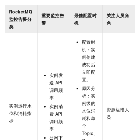
RocketMQ
重要监控告
最佳配置时
关注人员角
监控告警分
警
机
色
类
配置时
机：实
例创建
成功后
立即配
实例发
置。
送
API
原因分
调用频
析：实
率
例级的
实例运行水
实例消
资源运维人
水位消
位和消耗指
费
API
员
耗和单
标
调用频
个
率
Topic、
公网下