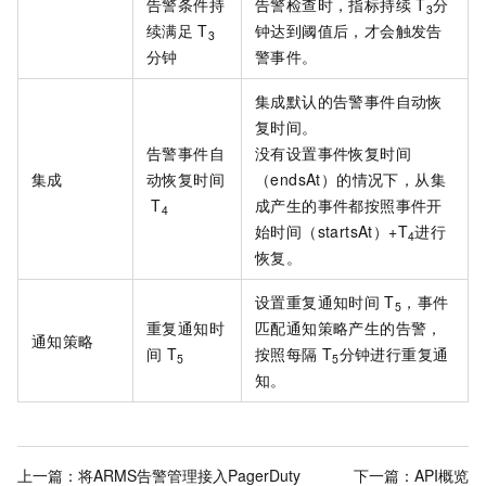
告警条件持
告警检查时，指标持续
T
分
3
续满足
T
钟达到阈值后，才会触发告
3
分钟
警事件。
集成默认的告警事件自动恢
复时间。
告警事件自
没有设置事件恢复时间
集成
动恢复时间
（endsAt）的情况下，从集
T
成产生的事件都按照事件开
4
始时间（startsAt）+T
进行
4
恢复。
设置重复通知时间
T
，事件
5
重复通知时
匹配通知策略产生的告警，
通知策略
间
T
按照每隔
T
分钟进行重复通
5
5
知。
上一篇：
将ARMS告警管理接入PagerDuty
下一篇：
API概览