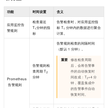
功能
时间设置
含义
检查最近
告警检查时，对应用监控指
应用监控告
T
分钟的指
标 T
分钟内的数据进行聚合
1
1
警规则
标
计算。
告警规则检查的间隔时间
（默认
1
分钟）。
重要
修改检查周期
告警规则检
后，会将告警事
查周期
T
件的自动恢复时
2
分钟
间改成：T
+4
分
2
Prometheus
钟，覆盖集成中
告警规则
的告警事件自动
恢复时间。