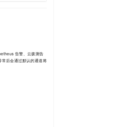
t.diy 一步搞定创意建站
构建大模型应用的安全防护体系
通过自然语言交互简化开发流程,全栈开发支持
通过阿里云安全产品对 AI 应用进行安全防护
heus
告警、云拨测告
异常后会通过默认的通道将