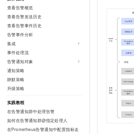
AI 产品 免费试用
网络
安全
云开发大赛
查看告警概览
Tableau 订阅
1亿+ 大模型 tokens 和 
查看告警发送历史
可观测
入门学习赛
中间件
AI空中课堂在线直播课
140+云产品 免费试用
查看告警事件历史
大模型服务
上云与迁云
产品新客免费试用，最长1
数据库
告警事件分析
生态解决方案
千问AI平台-Token Plan
企业出海
大模型ACA认证体验
集成
大数据计算
助力企业全员 AI 认知与能
行业生态解决方案
事件处理流
政企业务
媒体服务
千问AI平台-模型体验
开发者生态解决方案
告警通知对象
在线体验全尺寸、多种模态
企业服务与云通信
通知策略
AI 开发和 AI 应用解决
Happy 系列大模型
静默策略
域名与网站
升级策略
终端用户计算
实践教程
Serverless
大模型解决方案
在告警通知群中处理告警
开发工具
快速部署 Dify，高效搭建 
如何在告警通知群@指定处理人
迁移与运维管理
在Prometheus告警通知中配置指标走