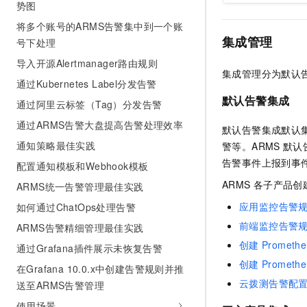
势图
10 分钟在聊天系统中增加
专有云
将多个账号的ARMS告警集中到一个账
集成管理
号下处理
导入开源Alertmanager路由规则
集成管理分为默认
通过Kubernetes Label分发告警
默认告警集成
通过阿里云标签（Tag）分发告警
通过ARMS告警大盘提高告警处理效率
默认告警集成默认
通知策略最佳实践
警等。ARMS
默认
告警事件上报到事
配置通知模板和Webhook模板
ARMS
各子产品创
ARMS统一告警管理最佳实践
应用监控告警
如何通过ChatOps处理告警
前端监控告警
ARMS告警精细管理最佳实践
创建
Promethe
通过Grafana插件展示未恢复告警
创建
Promethe
在Grafana 10.0.x中创建告警规则并推
云拨测告警配
送至ARMS告警管理
使用场景