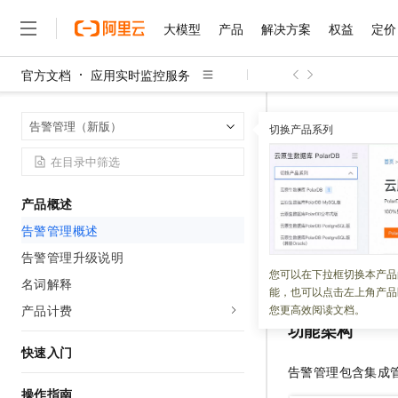
大模型
产品
解决方案
权益
定价
官方文档
应用实时监控服务
大模型
产品
解决方案
权益
定价
云市场
伙伴
服务
了解阿里云
精选产品
精选解决方案
普惠上云
产品定价
精选商城
成为销售伙伴
售前咨询
为什么选择阿里云
千问AI平台
应用实时监控
首页
告警管理（新版）
了解云产品的定价详情
切换产品系列
大模型服务平台百炼
千问办公，解锁你的工作
普惠上云 官方力荐
分销伙伴
在线服务
网站建设
什么是云计算
大
大模型服务与应用平台
企业级Agent产品，直接
云服务器38元/年起，超
告警管理
咨询伙伴
多端小程序
技术领先
云上成本管理
售后服务
千问大模型
Agency Agents：拥
官方推荐返现计划
大模型
大模型
精选产品
精选解决方案
Salesforce 国际版订阅
稳定可靠
产品概述
管理和优化成本
多元化、高性能、安全可靠
推荐新用户得奖励，单订单
更新时间：
2026-04-27
销售伙伴合作计划
自助服务
告警管理概述
友盟天域
安全合规
人工智能与机器学习
AI
文本生成
无影云电脑
HappyHorse 打造一
云工开物
ARMS
告警管理提
无影生态合作计划
在线服务
告警管理升级说明
观测云
分析师报告
随时随地安全接入的云上超
高校专属算力普惠，学生认
计算
互联网应用开发
您可以在下拉框切换本产品
Qwen3.8-Max
告警管理的实现原
HOT
名词解释
Salesforce On Alibaba C
工单服务
能，也可以点击左上角产品
智能体时代全能旗舰模型
Tuya 物联网平台阿里云
研究报告与白皮书
云解析DNS
快速拥有专属 OpenClaw
Consulting Partner 合
大数据
容器
产品计费
您更高效阅读文档。
免费试用
短信专区
功能架构
蓝凌 OA
Qwen3.7-Plus
AI 大模型销售与服务生
现代化应用
存储
天池大赛
能看、能想、能动手的多模
快速入门
云原生大数据计算服务 Max
解决方案免费试用 新老
电子合同
告警管理包含集成
面向分析的企业级SaaS模
最高领取价值200元试用
安全
网络与CDN
AI 算法大赛
Qwen3-VL-Plus
操作指南
畅捷通