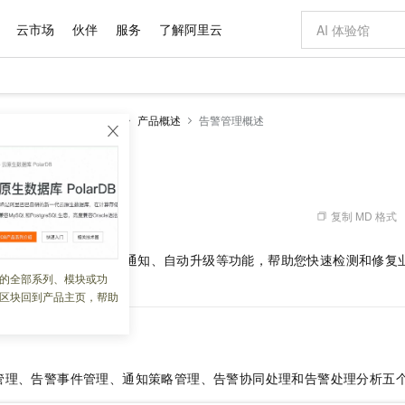
云市场
伙伴
服务
了解阿里云
AI 特惠
数据与 API
成为产品伙伴
企业增值服务
最佳实践
价格计算器
AI 场景体
基础软件
产品伙伴合
阿里云认证
市场活动
配置报价
大模型
服务
告警管理（新版）
产品概述
告警管理概述
自助选配和估算价格
新方式
域名与网站
睿译宝，AI翻译排版一步到位
智启 AI 普惠权益
产品生态集成认证中心
企业支持计划
云上春晚
千问官方 MaaS 平台，为开发者和 Agent 而生，新用户赠送 1 亿 + tokens 额度
云服务器 EC
AI Coding
阿里云Maa
2026 阿里云
为企业打
数据集
Windows
大模型认证
模型
NEW
交付可用成果
值低价云产品抢先购
提供智能易用的域名与建站服务
上传文档即自动完成翻译和格式还原
至高享 1亿+免费 tokens，加速 Al 应用落地
安全可靠、弹
智能编程，一键
概述
产品生态伙伴
专家技术服务
云上奥运之旅
弹性计算合作
阿里云中企出
手机三要素
宝塔 Linux
全部认证
价格优势
有专属领域专家
对象存储 OSS
GLM-5.2：长任务时代开源旗舰模型
阿里云 OPC 创新助力计划
云数据库 RD
即刻拥有 DeepS
AI 电商营销
产品生态伙伴工作台
企业增值服务台
云栖战略参考
云存储合作计
云栖大会
身份实名认证
CentOS
训练营
推动算力普惠，释放技术红利
的大模型服务
最高返9万
多领域专家智能体,一键组建 AI 虚拟交付团队
至高百万元 Token 补贴，加速一人公司成长
稳定、安全、高性价比、高性能的云存储服务
真正可用的 1M 上下文,一次完成代码全链路开发
轻松解锁专属 Dee
从图文生成到
复制 MD 格式
 07:32:28
云上的中国
数据库合作计
活动全景
短信
Docker
图片和
站式影视创作平台
人工智能平台 PAI
Hermes Agent，打造自进化智能体
Token Plan 模型订阅计划
Qoder
5 分钟轻松部署
AI 广告创作
企业成长
大模型
NEW
信息公告
供了可靠的告警收敛、通知、自动升级等功能，帮助您快速检测和修复
看见新力量
云网络合作计
OCR 文字识别
JAVA
级电脑
证享300元代金券
可视化编排打通从文字构思到成片全链路闭环
一站式AI开发、训练和推理服务
自主进化，持久记忆，越用越聪明
Qwen3.8-Max 首发尝鲜，限时加量 10 倍，夜间低至2折
面向真实软件
图文、视频一
的全部系列、模块或功
Kimi-K3
HappyHors
理和优势。
NEW
魔搭 Mode
loud
服务实践
官网公告
区块回到产品主页，帮助
Kimi 最新旗舰模型，长程编程与推理利器
让文字生成流
金融模力时刻
Salesforce O
版
发票查验
全能环境
Qoder CN
Claude Code + GStack 打造工程团队
千问办公，限时限量积分加倍
云原生数据库 P
低代码高效构
AI 建站
NEW
作计划
计划
创新中心
魔搭 ModelSc
健康状态
让AI从“聊天伙伴”进化为能干活的“数字员工”
覆盖公网/内网、递归/权威、移动APP等全场景解析服务
安装技能 GStack，拥有专属 AI 工程团队
你的AI工作搭子，覆盖日常办公高频场景
基于千问大模型等，支持代码智能生成、研发智能问答
0 代码专业建
客户案例
天气预报查询
操作系统
Deepseek-v4-pro
HappyHors
态合作计划
态智能体模型
旗舰 MoE 大模型，百万上下文与顶尖推理能力
图生视频，流
Compute
同享
容器服务 Kubernetes 版 ACK
万小智 AI 建站低至 15元/月
云防火墙
AI 短剧/漫剧
快递物流查询
WordPress
成为服务伙
高校合作
管理、告警事件管理、通知策略管理、告警协同处理和告警处理分析五
式云数据仓库
点，立即开启云上创新
提供一站式管理容器应用的 K8s 服务
送.CN域名，送备案服务码
云原生的云上
AI助力短剧
GLM-5.2
Wan2.7-T
Ubuntu