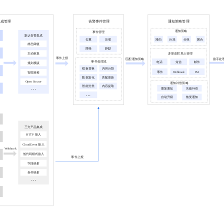
服务生态伙伴
视觉 Coding、空间感知、多模态思考等全面升级
1M上下文，专为长程任务能力而生
云工开物
企业应用
Night Plan 支持 Qwen 3.8-Max
AI 办公
NEW
Red Hat
30+ 款产品免费体验
夜间 5 折，Qwen/Meoo/TokenPlan 客户专享
AI智能应用
科研合作
ERP
堂（旗舰版）
SUSE
智能客服
AI 应用构建
大模型原生
CRM
2个月
自动承接线索
建站小程序
Qoder
大模型服务平台百炼-应用模版
OA 办公系统
HOT
NEW
面向真实软件
个人版上线、团队版降价；千问3.8-Max首发发尝鲜
丰富多元化的应用模版和解决方案
力提升
财税管理
模板建站
万有无界
大模型服务平台百炼-智能体
400电话
定制建站
的模型效果
灵活可视化地构建企业级 Agent
方案
广告营销
模板小程序
秒悟
人工智能平台 PAI
定制小程序
云端极速 AI 
新一代 AI 视频生成模型，深度适配广告营销等场景
AI Native 的算法工程平台，一站式完成建模、训练、推理服务部署
APP 开发
建站系统
AI 应用
10分钟微调：让0.6B模型媲美235B模型
多模态数据信
依托云原生高可用架构,实现Dify私有化部署
用1%尺寸在特定领域达到大模型90%以上效果