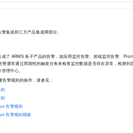
一个 AI 助手
即刻拥有 DeepSeek-R1 满血版
超强辅助，Bol
在企业官网、通讯软件中为客户提供 AI 客服
多种方案随心选，轻松解锁专属 DeepSeek
告警集成和三方产品集成两部分。
集成了
ARMS
各子产品的告警，如应用监控告警、前端监控告警、Promet
告警通常通过周期性的触发任务来检查监控数据是否存在异常，检测到
件管理中心。
建告警规则的操作，请参见：
规则
规则
us
告警规则
us
告警规则模板
置