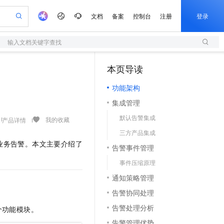
文档
备案
控制台
注册
登录
输入文档关键字查找
验
作计划
器
AI 活动
专业服务
服务伙伴合作计划
开发者社区
加入我们
服务平台百炼
阿里云 OPC 创新助力计划
本页导读
（1）
一站式生成采购清单，支持单品或批量购买
S
S产品伙伴计划（繁花）
峰会
造的大模型服务与应用开发平台
Qwen Audio：打造专属 AI 语音助手
轻量应用服务器
一句话生成原生可编辑精美 PPT 文稿
AI 生产力先锋
Al MaaS 服务伙伴赋能合作
域名
博文
Careers
NEW
至高可申请百万元
功能架构
性可伸缩的云计算服务
开启高性价比 AI 编程新体验
Qwen-Audio-3.0-Realtime 端到端实时语音角色扮演
输入一句话想法, 轻松生成专业的 PPT
先锋实践拓展 AI 生产力的边界
快速构建应用程序和网站，即刻迈出上云第一步
Token 补贴，五大权
计划
海大会
伙伴信用分合作计划
商标
问答
社会招聘
集成管理
益加速 OPC 成功
S
eek-V4-Pro
数字证书管理服务（原SSL证书）
一键部署幻兽帕鲁游戏服务器
飞天发布时刻
HOT
划
备案
电子书
校园招聘
默认告警集成
pSeek-V4-Pro
视频创作，一键激活电商全链路生产力
全托管，含MySQL、PostgreSQL、SQL Server、MariaDB多引擎
实现全站HTTPS，呈现可信的WEB访问
一键购买专属联机服务器，轻松开启游戏
所见，即是所愿
我的收藏
产品详情
更多支持
划
公司注册
镜像站
三方产品集成
视频生成
语音识别与合成
专属 QwenPaw
短信服务
漫剧工坊：一站式动画创作平台
AI 实训营
HOT
业务告警。本文主要介绍了
合作伙伴培训与认证
告警事件管理
划
上云迁移
的智能体编程平台
站生成，高效打造优质广告素材
从聊天伙伴进化为能主动干活的本地数字员工
快速生产连贯的高质量长漫剧
从基础到进阶，Agent 创客手把手教你
国内短信简单易用，安全可靠，秒级触达，全球覆盖200+国家和地区。
e-1.1-T2V
Qwen3-TTS-Flash
lScope
我要反馈
查询合作伙伴
事件压缩原理
畅细腻的高质量视频
离线语音合成大模型，多语言方言自适应，低延迟高稳定
n Alibaba Cloud ISV 合作
代维服务
olarDB
建企业门户网站
大数据开发治理平台 DataWorks
10 分钟搭建微信、支付宝小程序
通知策略管理
创新加速
ope
登录合作伙伴管理后台
我要建议
站，无忧落地极速上线
以可视化方式快速构建移动和 PC 门户网站
100%兼容MySQL、PostgreSQL，兼容Oracle，支持集中和分布式
高效部署网站，快速应用到小程序
Data Agent 驱动的一站式 Data+AI 开发治理平台
e-1.1-I2V
Cosyvoice-V3-Flash
告警协同处理
安全
畅自然，细节丰富
高表现力语音合成大模型，语音克隆听感自然
我要投诉
上云场景组合购
伴
告警处理分析
个功能模块。
边界网络安全防护产品
漫剧创作，剧本、分镜、视频高效生成
覆盖90%+业务场景，专享组合折扣价
2V
VPN
Fun-ASR
告警管理优势