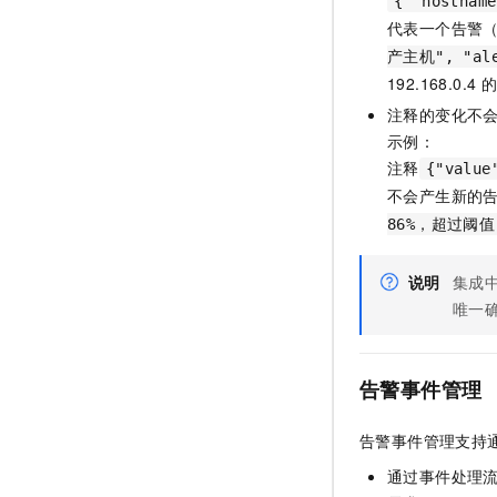
{ "hostna
代表一个告警
产主机", "ale
192.168.0.4
的
注释的变化不
示例：
注释
{"value
不会产生新的
86%，超过阈值
说明
集成
唯一
告警事件管理
告警事件管理支持
通过事件处理