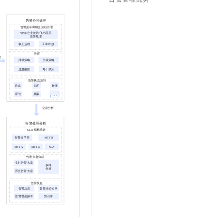
文戏情感细腻自然，动作戏激烈拳拳到肉，实现更强表演能力
支持中英文自由切换，具备更强的噪声鲁棒性
云聚AI 严选权益
SSL 证书
，一键激活高效办公新体验
精选AI产品，从模型到应用全链提效
堡垒机
AI 用量加速计划
应用
防火墙
、识别商机，让客服更高效、服务更出色。
新老同享，达量后返
千问办公
主机安全
NEW
的智能体编程平台
一站式AI生产力平台
AI 应用及服务市场
伶鹊
企业级人与Agent协作平台，接入和调度多个数字员工
智能客服平台，对话机器人、对话分析、智能外呼
AI 应用
大模型服务平台百炼 - 全妙
大模型
应用创作平台
多模态内容创作工具，已接入 DeepSeek
自然语言处理
数据标注
机器学习
息提取
与 AI 智能体进行实时音视频通话
从文本、图片、视频中提取结构化的属性信息
构建支持视频理解的 AI 音视频实时通话应用