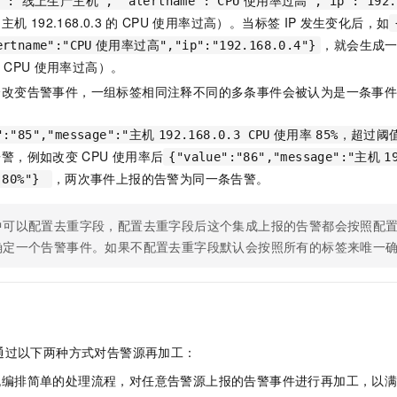
me":"线上生产主机", "alertname":"CPU
使用率过高","ip":"192.1
（主机
192.168.0.3
的
CPU
使用率过高）。当标签
IP
发生变化后，如
，就会生成
rtname":"CPU
使用率过高","ip":"192.168.0.4"}
CPU
使用率过高）。
会改变告警事件，一组标签相同注释不同的多条事件会被认为是一条事
":"85","message":"主机
192.168.0.3 CPU
使用率
85%，超过阈
告警，例如改变
CPU
使用率后
{"value":"86","message":"主机
1
，两次事件上报的告警为同一条告警。
80%"}
中可以配置去重字段，配置去重字段后这个集成上报的告警都会按照配
确定一个告警事件。如果不配置去重字段默认会按照所有的标签来唯一
通过以下两种方式对告警源再加工：
流编排简单的处理流程，对任意告警源上报的告警事件进行再加工，以