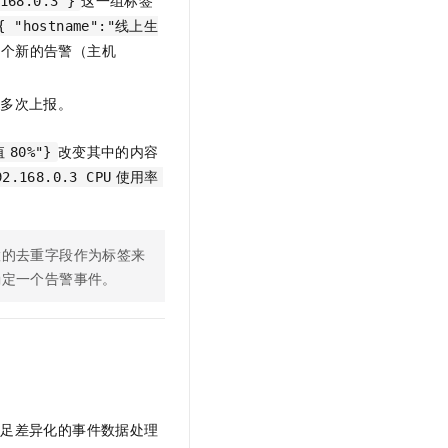
这一组标签
68.0.3"}
{ "hostname":"线上生
一个新的告警（主机
件多次上报。
改变其中的内容
值
80%"}
92.168.0.3 CPU
使用率
置的去重字段作为标签来
确定一个告警事件。
满足差异化的事件数据处理