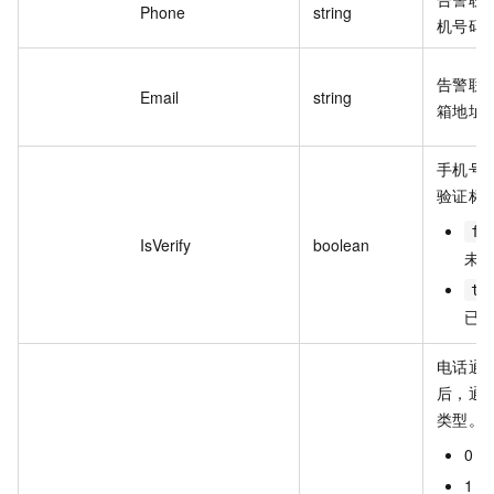
Phone
string
机号码
告警联
Email
string
箱地址
手机号
验证标
fa
IsVerify
boolean
未
tr
已
电话通
后，通
类型。
0：
1：