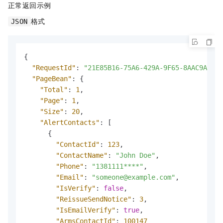
正常返回示例
格式
JSON
{
"RequestId"
:
"21E85B16-75A6-429A-9F65-8AAC9A54**
"PageBean"
:
{
"Total"
:
1
,
"Page"
:
1
,
"Size"
:
20
,
"AlertContacts"
:
[
{
"ContactId"
:
123
,
"ContactName"
:
"John Doe"
,
"Phone"
:
"1381111****"
,
"Email"
:
"someone@example.com"
,
"IsVerify"
:
false
,
"ReissueSendNotice"
:
3
,
"IsEmailVerify"
:
true
,
"ArmsContactId"
:
100147