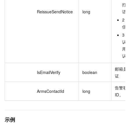
打
ReissueSendNotice
long
话
2：
信
3（
认
用
认
邮箱是
IsEmailVerify
boolean
证
告警联
ArmsContactId
long
ID。
示例