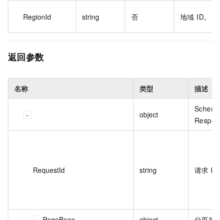
RegionId
string
否
地域 ID。
返回参数
名称
类型
描述
Schema
object
Respon
RequestId
string
请求 I
PageBean
object
分页对