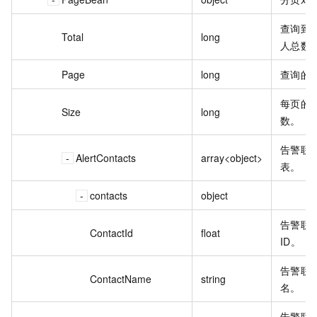
查询到
Total
long
人总数
Page
long
查询的
每页的
Size
long
数。
告警联
AlertContacts
array<object>
表。
contacts
object
告警联
ContactId
float
ID。
告警联
ContactName
string
名。
告警联