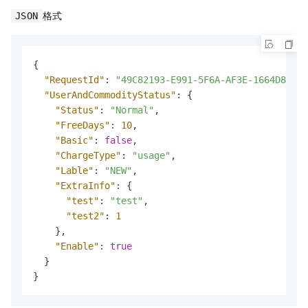
格式
JSON
{
"RequestId"
:
"49C82193-E991-5F6A-AF3E-1664D8****
"UserAndCommodityStatus"
:
{
"Status"
:
"Normal"
,
"FreeDays"
:
10
,
"Basic"
:
false
,
"ChargeType"
:
"usage"
,
"Lable"
:
"NEW"
,
"ExtraInfo"
:
{
"test"
:
"test"
,
"test2"
:
1
}
,
"Enable"
:
true
}
}