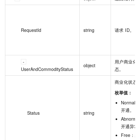
RequestId
string
请求 ID。
用户商业化
object
UserAndCommodityStatus
态。
商业化状态
枚举值：
Normal
：
开通
。
Status
string
Abnormal
开通异常
Free
：
未