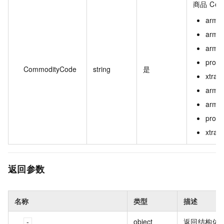
商品 Co
arms
arms
arms_
prome
CommodityCode
string
是
xtrac
arms_
arms_
prome
xtrac
返回参数
名称
类型
描述
object
返回结构体