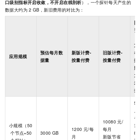
口级别指标开启收敛，不开启在线剖析
），一个探针每天产生的
数据大约为
2 GB，新旧费用的对比为：
旧
资
（
方
预估每月数
新版计费-
旧版计费-
考
应用规模
据量
按量付费
按量付费
据
购
大
来
折
52
月
省
10080
元/
小规模（50
需
1200
元/每
每月
个节点=50
3000 GB
84
月
新版节省