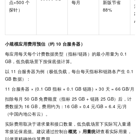
点=500
个
每月
新版节省
源
探针）
88%
23
Ag
规
小规模应用费用预估（约 10 台服务器）
每应用每天每个计费数据类型（指标/链路）的最小用量为 0.1
GB，低负载场景下按保底值计算。
以 11 台服务器为例（极低负载，每台每天指标和链路各产生 0.1
GB 数据）：
11 台服务器 × (0.1 GB 指标 + 0.1 GB 链路) × 30 天 = 66 GB/月
扣除每月 50 GB 免费额度（指标 25 GB + 链路 25 GB）后，计
费数据为 16 GB，费用约为：16 GB × 0.4 元/GB = 6.4 元/月
（中国内地公有云）。
实际费用取决于请求量和接口数量，低负载场景下实际写入量通
常接近保底值。建议通过控制台
概览
>
用量统计
查看实际用量，
以便更精确地估算费用。