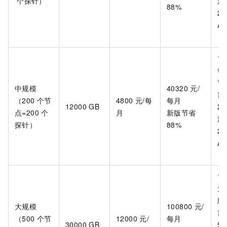
个探针）
源
88%
28
Ag
规
11
每
节
中规模
40320
元/
需
（200
个节
4800
元/每
每月
12000 GB
25
点=200
个
月
新版节省
源
探针）
88%
23
Ag
规
19
元
版
大规模
100800
元/
需
（500
个节
12000
元/
每月
30000 GB
50