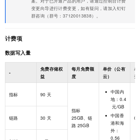
案。对于已开通产品的用户，请通过控制台计费
变更向导进行计费变更，如有疑问，请加入钉钉
群咨询（群号：
37120013838
）。
计费项
数据写入量
免费存储权
每月免费额
单价（公有
单
-
益
度
云）
云
中国内
指标
90
天
地：0.4
元/GB
指标
中国香
链路
30
天
25GB、链
0.
港和海
路
25GB
外：
0.56