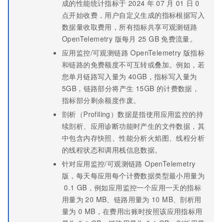
成的性能统计指标于
2024
年
07
月
01
日
0
点开始收费，用户自定义生成的指标根据写入
数据量收取费用，所有指标共享可观测链路
OpenTelemetry 版每月
25 GB
免费流量。
应用监控/可观测链路 OpenTelemetry 版指标
和链路的免费额度不可互转或叠加。例如，若
您单月链路写入量为 40GB，指标写入量为
5GB，链路部分将产生 15GB 的计费数据，
指标部分剩余额度作废。
剖析（Profiling）数据是指使用应用监控的持
续剖析、应用诊断功能时产生的文件数据，其
中包含内存快照、性能分析火焰图、线程分析
的线程状态和调用栈信息数据。
针对应用监控/
可观测链路 OpenTelemetry
版
，每天每应用每个计费数据类型最小用量为
0.1 GB，例如应用监控一个应用一天的指标
用量为
20 MB、链路用量为
10 MB、剖析用
量为
0 MB，在费用出账时按照该应用指标用