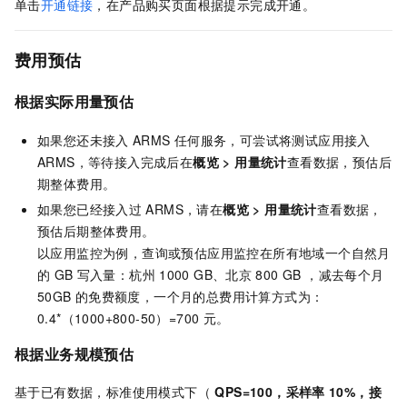
单击
开通链接
，在产品购买页面根据提示完成开通。
费用预估
根据实际用量预估
如果您还未接入
ARMS
任何服务，可尝试将测试应用接入
ARMS，等待接入完成后在
概览
>
用量统计
查看数据，预估后
期整体费用。
如果您已经接入过
ARMS，请在
概览
>
用量统计
查看数据，
预估后期整体费用。
以应用监控为例，查询或预估应用监控在所有地域一个自然月
的
GB
写入量：杭州
1000 GB、北京
800 GB ，减去每个月
50GB
的免费额度，一个月的总费用计算方式为：
0.4*（1000+800-50）=700
元
。
根据业务规模预估
基于已有数据，标准使用模式下（
QPS=100，采样率
10%，接