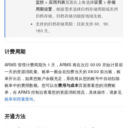
监控
>
应用列表
页面右上角选择
设置
>
存储
周期设置
，根据需求选择归档存储周期或关闭
归档存储。归档存储功能按地域生效。
支持的归档存储周期：目前支持
60、90、
180
天。
计费周期
ARMS
管理计费周期为
1
天，ARMS
将在次日
00:00
开始计算前
一天的资源消耗量。账单一般会在扣费当天的
08:00
前出账，账
单开出后，如果您账户余额充足，系统将从您的账号中自动扣除
账单中的费用数额。您可以在
费用与成本
页面查看您的消费账
单，在
ARMS
控制台查看您的资源消耗情况，具体操作，请参见
账单和用量查询
。
开通方法