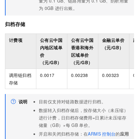
量为
0.1 GB、链路用量为
0.1 GB、剖析用量
为
0GB
进行出账。
归档存储
计费项
公有云中国
公有云中国
金融云单价
政
内地区域单
香港和海外
（元/GB）
（
价
区域单价
（元/GB）
（元/GB）
调用链归档
0.0017
0.00238
0.00323
0.
存储
说明
目前仅支持对链路数据进行归档。
数据转入归档存储后，按存储大小（未压缩）
进行计费，日归档存储费用=日累计未压缩存
储量（GB）×每
GB
单价。
开启和关闭归档存储：在
ARMS
控制台
的
应用