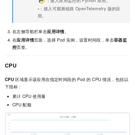
：接入应用监控的
Python
应用。
-
：接入
可观测链路 OpenTelemetry 版
的应
用。
在左侧导航栏单击
应用详情
。
在
应用详情
页面，选择
Pod
实例，设置时间段，单击
容器监
控
页签。
CPU
CPU
区域显示该应用在指定时间段的
Pod
的
CPU
情况，包括以
下指标：
累计
CPU
使用量
CPU
配额