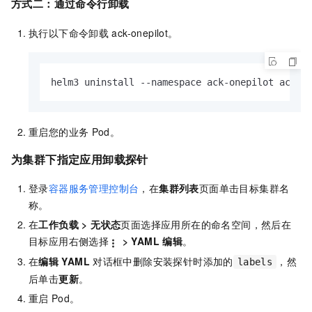
方式二：
通过命令行卸载
执行以下命令卸载
ack-onepilot。
helm3 uninstall --namespace ack-onepilot ack-o
重启您的业务
Pod。
为集群下指定应用卸载探针
登录
容器服务管理控制台
，在
集群列表
页面单击目标集群名
称。
在
工作负载
>
无状态
页面选择应用所在的命名空间，然后在
目标应用右侧选择
>
YAML 编辑
。
在
编辑
YAML
对话框中删除安装探针时添加的
，然
labels
后单击
更新
。
重启
Pod。