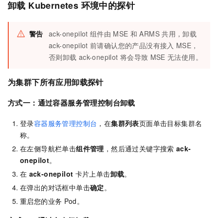
卸载
Kubernetes
环境中的探针
警告
ack-onepilot
组件由
MSE
和
ARMS
共用，卸载
ack-onepilot
前请确认您的产品没有接入
MSE，
否则卸载
ack-onepilot
将会导致
MSE
无法使用。
为集群下所有应用卸载探针
方式一：通过容器服务管理控制台卸载
登录
容器服务管理控制台
，在
集群列表
页面单击目标集群名
称。
在左侧导航栏单击
组件管理
，然后通过关键字搜索
ack-
onepilot
。
在
ack-onepilot
卡片上单击
卸载
。
在弹出的对话框中单击
确定
。
重启您的业务
Pod。