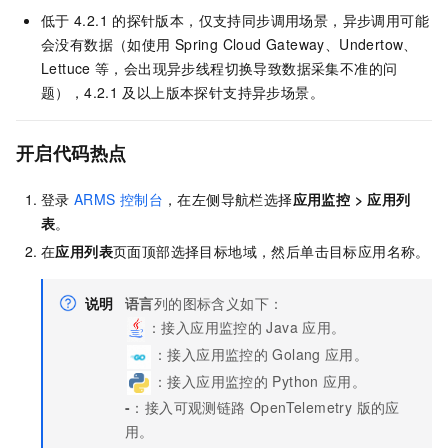
低于
4.2.1
的探针版本，仅支持同步调用场景，异步调用可能
会没有数据（如使用
Spring Cloud Gateway、Undertow、
Lettuce
等，会出现异步线程切换导致数据采集不准的问
题），4.2.1
及以上版本探针支持异步场景。
开启代码热点
登录
ARMS
控制台
，在左侧导航栏选择
应用监控
>
应用列
表
。
在
应用列表
页面顶部选择目标地域，然后单击目标应用名称。
说明
语言
列的图标含义如下：
：接入应用监控的
Java
应用。
：接入应用监控的
Golang
应用。
：接入应用监控的
Python
应用。
-
：接入
可观测链路 OpenTelemetry 版
的应
用。