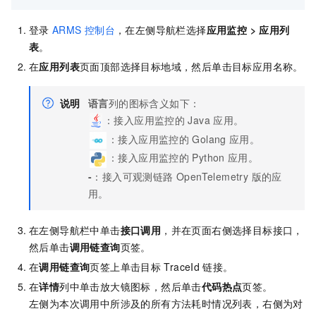
登录
ARMS
控制台
，在左侧导航栏选择
应用监控
>
应用列
表
。
在
应用列表
页面顶部选择目标地域，然后单击目标应用名称。
说明
语言
列的图标含义如下：
：接入应用监控的
Java
应用。
：接入应用监控的
Golang
应用。
：接入应用监控的
Python
应用。
-
：接入
可观测链路 OpenTelemetry 版
的应
用。
在左侧导航栏中单击
接口调用
，并在页面右侧选择目标接口，
然后单击
调用链查询
页签。
在
调用链查询
页签上单击目标
TraceId
链接。
在
详情
列中单击放大镜图标，然后单击
代码热点
页签。
左侧为本次调用中所涉及的所有方法耗时情况列表，右侧为对