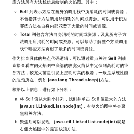
应方法所有方法栈信息绘制的火焰图。其中：
Self
列表示方法在自身的调用栈中所消耗的时间或资源，
不包括其子方法调用所消耗的时间或资源。可以用于识别
哪些方法在自身内部花费了大量的时间或资源。
Total
列包含方法自身消耗的时间或资源，及其所有子方
法调用所消耗的时间或资源。可以帮助了解整个方法调用
栈中哪些方法贡献了最多的时间或资源。
作为排查具体的热点代码逻辑，可以通过重点关注
Self
列或
直接查看右侧火焰图中底部的较宽火苗从中定位到高耗时的业
务方法，较宽火苗是引发上层耗时高的根源，一般是系统性能
的瓶颈所在，例如
java.lang.Thread.sleep()
方法。
根据以上信息，进行如下分析：
将
Self
值从大到小排列，找到并单击
Self
值最大的方法
java.util.LinkedList.node(int)
，右侧火焰图中将会聚
焦相关方法。
聚焦后可以发现，
java.util.LinkedList.node(int)
就是
右侧火焰图中的最宽栈顶方法。