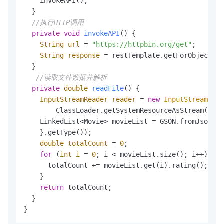
    invokeAPI();

  }

//执行HTTP调用
private
void
invokeAPI
()
 {

String
url
=
"https://httpbin.org/get"
;

String
response
=
 restTemplate.getForObject(ur
  }

//读取文件数据并解析
private
double
readFile
()
 {

InputStreamReader
reader
=
new
InputStreamRead
        ClassLoader.getSystemResourceAsStream(
"dat
    LinkedList<Movie> movieList = GSON.fromJson(re
    }.getType());

double
totalCount
=
0
;

for
 (
int
i
=
0
; i < movieList.size(); i++) {

      totalCount += movieList.get(i).rating();

    }

return
 totalCount;

  }

}