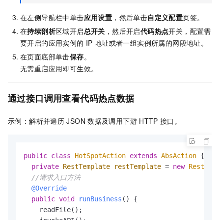
在左侧导航栏中单击
应用设置
，然后单击
自定义配置
页签。
在
持续剖析
区域开启
总开关
，然后开启
代码热点
开关，配置需
要开启的应用实例的
IP
地址或者一组实例所属的网段地址。
在页面底部单击
保存
。
无需重启应用即可生效。
通过接口调用查看代码热点数据
示例：解析并遍历
JSON
数据及调用下游
HTTP
接口。
public
class
HotSpotAction
extends
AbsAction
 {

private
RestTemplate
restTemplate
=
new
RestTemp
//请求入口方法
@Override
public
void
runBusiness
()
 {

    readFile();
