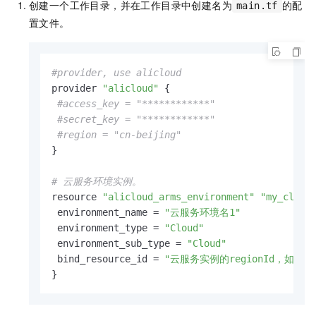
创建一个工作目录，并在工作目录中创建名为
的配
main.tf
置文件。
#provider, use alicloud
provider 
"alicloud"
 {

#access_key = "************"
#secret_key = "************"
#region = "cn-beijing"
}

# 云服务环境实例。
resource 
"alicloud_arms_environment"
"my_cloud
 environment_name = 
"云服务环境名1"
 environment_type = 
"Cloud"
 environment_sub_type = 
"Cloud"
 bind_resource_id = 
"云服务实例的regionId，如cn-ha
}