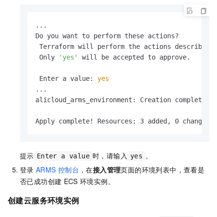
...

Do you want to perform these actions?

 Terraform will perform the actions described a
 Only 
'yes'
 will be accepted to approve.

 Enter a value: 
yes
...

alicloud_arms_environment: Creation complete a
Apply complete! Resources: 3 added, 0 changed,
提示
时，请输入
。
Enter a value
yes
登录
ARMS
控制台
，在
接入管理
页面的环境列表中，查看是
否已成功创建
ECS
环境实例。
创建云服务环境实例