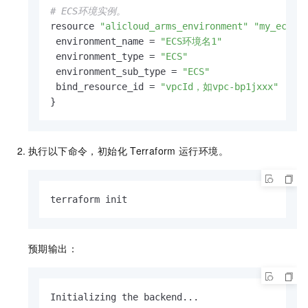
# ECS环境实例。
resource 
"alicloud_arms_environment"
"my_ecs-e
 environment_name = 
"ECS环境名1"
 environment_type = 
"ECS"
 environment_sub_type = 
"ECS"
 bind_resource_id = 
"vpcId，如vpc-bp1jxxx"
}
执行以下命令，初始化
Terraform
运行环境。
terraform init
预期输出：
Initializing the backend...
