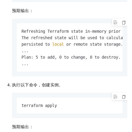
预期输出：
Refreshing Terraform state in-memory prior to p
The refreshed state will be used to calculate t
persisted to 
local
 or remote state storage.

...

Plan: 5 to add, 0 to change, 0 to destroy.

...
执行以下命令，创建实例。
terraform apply
预期输出：