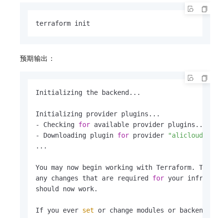
terraform init
预期输出：
Initializing the backend...

Initializing provider plugins...

- Checking 
for
 available provider plugins...

- Downloading plugin 
for
 provider 
"alicloud"
 (
...

You may now begin working with Terraform. Try 
any changes that are required 
for
 your infrastr
should now work.

If you ever 
set
 or change modules or backend c