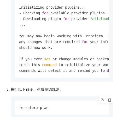
Initializing provider plugins...

- Checking 
for
 available provider plugins...

- Downloading plugin 
for
 provider 
"alicloud"
 (
...

You may now begin working with Terraform. Try 
any changes that are required 
for
 your infrastr
should now work.

If you ever 
set
 or change modules or backend c
rerun this 
command
 to reinitialize your working
commands will detect it and remind you to 
do
 s
执行以下命令，生成资源规划。
terraform plan		