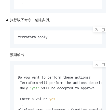
...
执行以下命令，创建实例。
terraform apply
预期输出：
...

Do you want to perform these actions?

 Terraform will perform the actions described a
 Only 
'yes'
 will be accepted to approve.

 Enter a value: 
yes
...

alicloud_arms_environment: Creation complete a