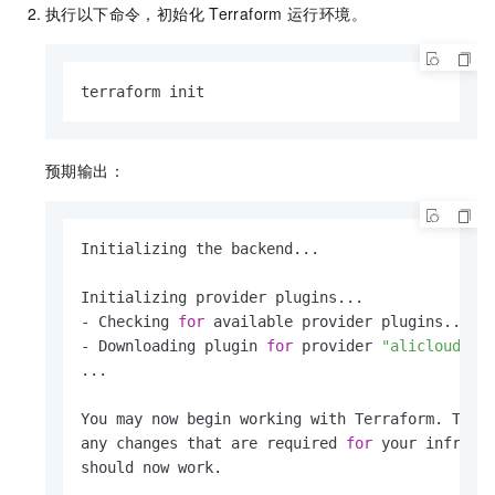
执行以下命令，初始化
Terraform
运行环境。
terraform init
预期输出：
Initializing the backend...

Initializing provider plugins...

- Checking 
for
 available provider plugins...

- Downloading plugin 
for
 provider 
"alicloud"
 (
...

You may now begin working with Terraform. Try 
any changes that are required 
for
 your infrastr
should now work.
