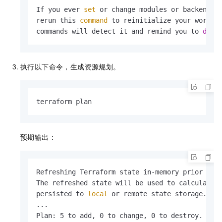
If you ever 
set
 or change modules or backend c
rerun this 
command
 to reinitialize your working
commands will detect it and remind you to 
do
 s
执行以下命令，生成资源规划。
terraform plan		
预期输出：
Refreshing Terraform state in-memory prior to p
The refreshed state will be used to calculate t
persisted to 
local
 or remote state storage.

...

Plan: 5 to add, 0 to change, 0 to destroy.
