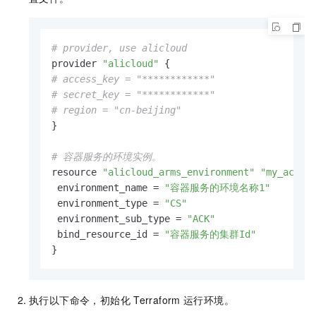
# provider, use alicloud
provider 
"alicloud"
# access_key = "************"
# secret_key = "************"
# region = "cn-beijing"
}

# 容器服务的环境实例。
resource 
"alicloud_arms_environment"
"my_ack-e
 environment_name = 
"容器服务的环境名称1"
 environment_type = 
"CS"
 environment_sub_type = 
"ACK"
 bind_resource_id = 
"容器服务的集群Id"
}
执行以下命令，初始化
Terraform
运行环境。