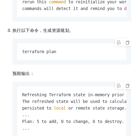
rerun this 
command
 to reinitialize your working
commands will detect it and remind you to 
do
 s
执行以下命令，生成资源规划。
terraform plan		
预期输出：
Refreshing Terraform state in-memory prior to p
The refreshed state will be used to calculate t
persisted to 
local
 or remote state storage.

...

Plan: 5 to add, 0 to change, 0 to destroy.

...