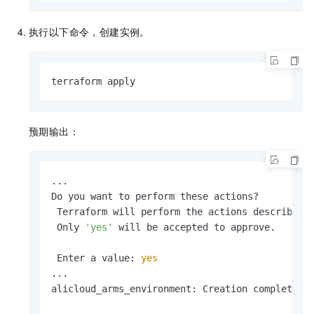
执行以下命令，创建实例。
terraform apply
预期输出：
...

Do you want to perform these actions?

 Terraform will perform the actions described a
 Only 
'yes'
 will be accepted to approve.

 Enter a value: 
yes
...

alicloud_arms_environment: Creation complete a