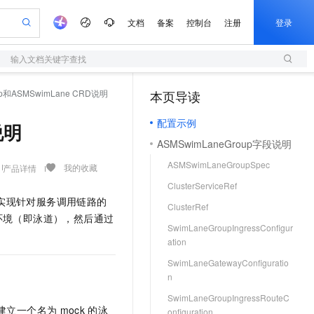
文档
备案
控制台
注册
登录
输入文档关键字查找
验
作计划
器
AI 活动
专业服务
服务伙伴合作计划
开发者社区
加入我们
服务平台百炼
阿里云 OPC 创新助力计划
up和ASMSwimLane CRD说明
本页导读
（1）
一站式生成采购清单，支持单品或批量购买
S
可编辑精美 PPT 文稿
S产品伙伴计划（繁花）
峰会
造的大模型服务与应用开发平台
轻量应用服务器
Agency Agents：拥有专属领域专家
AI 生产力先锋
Al MaaS 服务伙伴赋能合作
域名
博文
Careers
至高可申请百万元
配置示例
性可伸缩的云计算服务
 轻松生成专业的 PPT
开启高性价比 AI 编程新体验
先锋实践拓展 AI 生产力的边界
快速构建应用程序和网站，即刻迈出上云第一步
多领域专家智能体,一键组建 AI 虚拟交付团队
说明
Token 补贴，五大权
计划
海大会
伙伴信用分合作计划
商标
问答
社会招聘
ASMSwimLaneGroup字段说明
益加速 OPC 成功
S
帕鲁游戏服务器
数字证书管理服务（原SSL证书）
HappyHorse 打造一站式影视创作平台
飞天发布时刻
HOT
划
备案
电子书
校园招聘
ASMSwimLaneGroupSpec
联机服务器，轻松开启游戏
视频创作，一键激活电商全链路生产力
全托管，含MySQL、PostgreSQL、SQL Server、MariaDB多引擎
实现全站HTTPS，呈现可信的WEB访问
所见，即是所愿
可视化编排打通从文字构思到成片全链路闭环
我的收藏
产品详情
更多支持
划
公司注册
镜像站
ClusterServiceRef
视频生成
语音识别与合成
 智能体与工作流应用
短信服务
漫剧工坊：一站式动画创作平台
AI 实训营
资源实现针对服务调用链路的
合作伙伴培训与认证
ClusterRef
划
上云迁移
的智能体编程平台
站生成，高效打造优质广告素材
通过阿里云百炼高效搭建AI应用,助力高效开发
快速生产连贯的高质量长漫剧
从基础到进阶，Agent 创客手把手教你
国内短信简单易用，安全可靠，秒级触达，全球覆盖200+国家和地区。
e-1.1-T2V
Qwen3-TTS-Flash
环境（即泳道），然后通过
lScope
我要反馈
查询合作伙伴
SwimLaneGroupIngressConfigur
畅细腻的高质量视频
离线语音合成大模型，多语言方言自适应，低延迟高稳定
n Alibaba Cloud ISV 合作
代维服务
olarDB
建企业门户网站
大数据开发治理平台 DataWorks
10 分钟搭建微信、支付宝小程序
ation
创新加速
ope
登录合作伙伴管理后台
我要建议
站，无忧落地极速上线
以可视化方式快速构建移动和 PC 门户网站
100%兼容MySQL、PostgreSQL，兼容Oracle，支持集中和分布式
高效部署网站，快速应用到小程序
Data Agent 驱动的一站式 Data+AI 开发治理平台
e-1.1-I2V
Cosyvoice-V3-Flash
SwimLaneGatewayConfiguratio
安全
畅自然，细节丰富
高表现力语音合成大模型，语音克隆听感自然
n
我要投诉
上云场景组合购
伴
边界网络安全防护产品
漫剧创作，剧本、分镜、视频高效生成
覆盖90%+业务场景，专享组合折扣价
SwimLaneGroupIngressRouteC
2V
VPN
Fun-ASR
建立一个名为
mock
的泳
onfiguration