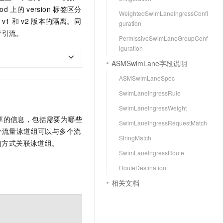
文戏情感细腻自然，动作戏激烈拳拳到肉，实现更强表演能力
支持中英文自由切换，具备更强的噪声鲁棒性
云聚AI 严选权益
od
上的
version
标签区分
SSL 证书
WeightedSwimLaneIngressConfi
，一键激活高效办公新体验
精选AI产品，从模型到应用全链提效
v1
和
v2
版本的隔离。同
guration
堡垒机
行引流。
AI 用量加速计划
PermissiveSwimLaneGroupConf
应用
防火墙
iguration
、识别商机，让客服更高效、服务更出色。
新老同享，达量后返
ASMSwimLane字段说明
千问办公
主机安全
NEW
的智能体编程平台
一站式AI生产力平台
ASMSwimLaneSpec
AI 应用及服务市场
SwimLaneIngressRule
伶鹊
企业级人与Agent协作平台，接入和调度多个数字员工
智能客服平台，对话机器人、对话分析、智能外呼
SwimLaneIngressWeight
AI 应用
享的信息，包括需要为哪些
SwimLaneIngressRequestMatch
大模型服务平台百炼 - 全妙
个流量泳道组可以与多个流
大模型
应用创作平台
多模态内容创作工具，已接入 DeepSeek
StringMatch
的方式关联泳道组。
自然语言处理
SwimLaneIngressRoute
数据标注
RouteDestination
相关文档
。
机器学习
息提取
与 AI 智能体进行实时音视频通话
从文本、图片、视频中提取结构化的属性信息
构建支持视频理解的 AI 音视频实时通话应用