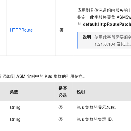
应用到具体泳道组内服务的
指定，此字段将覆盖
ASMSw
的
defaultHttpRoutePatc
h
HTTPRoute
否
说明
使用此字段需要服
1.21.6.104
及以上
个添加到
ASM
实例中的
K8s
集群的引用信息。
是否
类型
说明
必选
string
否
K8s
集群的显示名称。
string
否
K8s
集群的集群
ID。