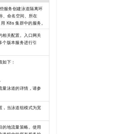
t.diy 一步搞定创意建站
构建大模型应用的安全防护体系
些服务创建泳道隔离环
通过自然语言交互简化开发流程,全栈开发支持
通过阿里云安全产品对 AI 应用进行安全防护
称、命名空间、所在
引用
K8s
集群中的服务。
的相关配置。入口网关
多个版本服务进行引
值如下：
。
流量泳道的详情，请参
置，当泳道组模式为宽
目的地流量策略。使用
泳道组内的所有服务的