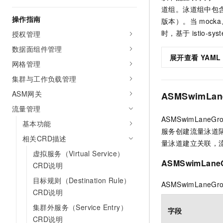
AI 产品 免费试用
网络
道组。泳道组中包
安全
云开发大赛
Tableau 订阅
操作指南
1亿+ 大模型 tokens 和 
版本）。当
mocka
可观测
入门学习赛
中间件
时，基于
istio-sys
AI空中课堂在线直播课
授权管理
140+云产品 免费试用
大模型服务
数据面组件管理
上云与迁云
产品新客免费试用，最长1
数据库
展开查看
YAML
生态解决方案
网格管理
千问AI平台-Token Plan
企业出海
大模型ACA认证体验
大数据计算
集群与工作负载管理
助力企业全员 AI 认知与能
行业生态解决方案
政企业务
媒体服务
ASM网关
ASMSwimLan
千问AI平台-模型体验
开发者生态解决方案
在线体验全尺寸、多种模态
流量管理
企业服务与云通信
AI 开发和 AI 应用解决
ASMSwimLaneGr
基本功能
Happy 系列大模型
服务创建流量泳道
域名与网站
相关CRD描述
量泳道建立关联，
终端用户计算
虚拟服务（Virtual Service）
ASMSwimLane
CRD说明
Serverless
大模型解决方案
目标规则（Destination Rule）
ASMSwimLaneGro
CRD说明
开发工具
快速部署 Dify，高效搭建 
集群外服务（Service Entry）
字段
迁移与运维管理
CRD说明