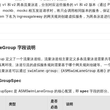
服务生态伙伴
视觉 Coding、空间感知、多模态思考等全面升级
1M上下文，专为长程任务能力而生
云工开物
企业应用
Night Plan 支持 Qwen 3.8-Max
AI 办公
NEW
含
v1
和
v2
两条流量泳道，分别对应这些服务的
v1
和
v2
版本（通过
P
Red Hat
30+ 款产品免费体验
夜间 5 折，Qwen/Meoo/TokenPlan 客户专享
AI智能应用
、mockb、mockc
相互发送请求时，将只会调用相同版本的服务，保证
科研合作
ERP
tem
下名为
ingressgateway
的网关规则创建虚拟服务，为两条泳道进
堂（旗舰版）
SUSE
智能客服
AI 应用构建
大模型原生
CRM
2个月
自动承接线索
建站小程序
Qoder
大模型服务平台百炼-应用模版
OA 办公系统
HOT
NEW
面向真实软件
个人版上线、团队版降价；千问3.8-Max首发发尝鲜
丰富多元化的应用模版和解决方案
力提升
财税管理
模板建站
eGroup
字段说明
万有无界
大模型服务平台百炼-智能体
400电话
定制建站
的模型效果
灵活可视化地构建企业级 Agent
方案
广告营销
模板小程序
oup
定义了一个流量泳道组。流量泳道组主要定义多条流量泳道需要共
秒悟
人工智能平台 PAI
隔离环境、泳道引流的虚拟服务规则需要基于哪个网关规则创建等。一
定制小程序
云端极速 AI 
新一代 AI 视频生成模型，深度适配广告营销等场景
AI Native 的算法工程平台，一站式完成建模、训练、推理服务部署
流量泳道可以通过
swimlane-group: {ASMSwimLaneGroup
名称}
APP 开发
GroupSpec
建站系统
upSpec
是
ASMSwimLaneGroup
的核心配置，即
spec
字段的部分
AI 应用
10分钟微调：让0.6B模型媲美235B模型
多模态数据信
是否
依托云原生高可用架构,实现Dify私有化部署
用1%尺寸在特定领域达到大模型90%以上效果
类型
说明
必选