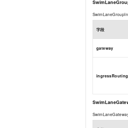
SwimLaneGroup
SwimLaneGroupIng
字段
gateway
ingressRoutin
SwimLaneGatew
SwimLaneGateway