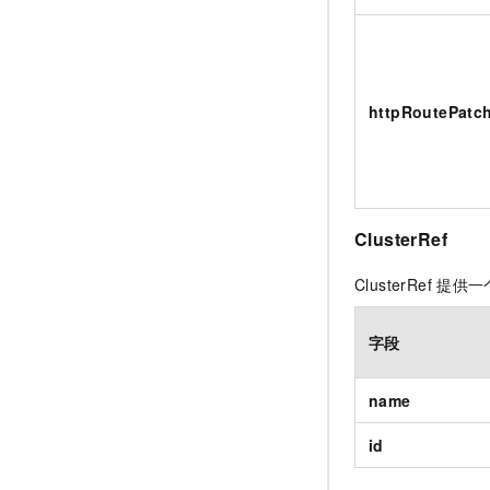
httpRoutePatc
ClusterRef
ClusterRef
提供一
字段
name
id