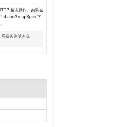
HTTP
路由操作。如果被
imLaneGroupSpec
下
h
。
务网格实例版本在
。