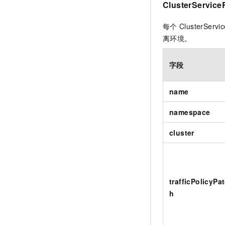
ClusterService
每个
ClusterServi
离环境。
字段
name
namespace
cluster
trafficPolicyPa
h