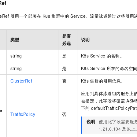
Ref
ceRef
引用一个部署在
K8s
集群中的
Service。流量泳道通过这些引
是否
类型
说明
必选
string
是
K8s Service
的名称。
string
是
K8s Service
所在的命名空
ClusterRef
否
K8s
集群的引用信息。
应用到具体泳道组内服务上
被指定，此字段将覆盖
ASM
下的
defaultTrafficPolicyP
tc
TrafficPolicy
否
说明
使用此字段需要服
1.21.6.104
及以上