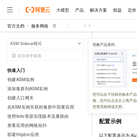
大模型
产品
解决方案
权益
定价
官方文档
服务网格
大模型
产品
解决方案
权益
定价
云市场
伙伴
服务
了解阿里云
精选产品
精选解决方案
普惠上云
产品定价
精选商城
成为销售伙伴
售前咨询
为什么选择阿里云
千问AI平台
服务网格
A
首页
ASM Sidecar模式
了解云产品的定价详情
切换产品系列
大模型服务平台百炼
睿译宝，AI翻译排版一
普惠上云 官方力荐
分销伙伴
在线服务
网站建设
什么是云计算
大
大模型服务与应用平台
上传文档即自动完成翻译和
云服务器38元/年起，超
ASMSwi
咨询伙伴
多端小程序
技术领先
云上成本管理
售后服务
千问大模型
GLM-5.2：长任务时代
官方推荐返现计划
大模型
大模型
精选产品
精选解决方案
Salesforce 国际版订阅
稳定可靠
快速入门
管理和优化成本
多元化、高性能、安全可靠
推荐新用户得奖励，单订单
更新时间：
2024-09-11
销售伙伴合作计划
自助服务
创建ASM实例
友盟天域
安全合规
人工智能与机器学习
AI
文本生成
无影云电脑
Hermes Agent，打造
云工开物
ASM
通过流量泳道组
无影生态合作计划
在线服务
添加集群到ASM实例
观测云
分析师报告
随时随地安全接入的云上超
自主进化，持久记忆，越用
高校专属算力普惠，学生认
计算
互联网应用开发
您可以在下拉框切换本产品
Qwen3.8-Max
流量泳道能力。流
HOT
创建入口网关
Salesforce On Alibaba C
工单服务
能，也可以点击左上角产品
智能体时代全能旗舰模型
Tuya 物联网平台阿里云
研究报告与白皮书
设置泳道引流规则
云解析DNS
快速拥有专属 OpenClaw
Consulting Partner 合
大数据
容器
在ASM实例关联的集群中部署应用
您更高效阅读文档。
免费试用
短信专区
蓝凌 OA
Qwen3.7-Plus
使用Istio资源实现版本流量路由
AI 大模型销售与服务生
现代化应用
存储
天池大赛
配置示例
能看、能想、能动手的多模
云原生大数据计算服务 Max
解决方案免费试用 新老
电子合同
查看应用的网格拓扑
面向分析的企业级SaaS模
最高领取价值200元试用
安全
网络与CDN
AI 算法大赛
Qwen3-VL-Plus
部署httpbin应用
以下配置表示为
Ku
畅捷通