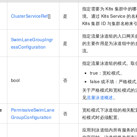
一个 AI 助手
即刻拥有 DeepSeek-R1 满血版
超强辅助，Bol
指定需要为
K8s
集群中的哪
在企业官网、通讯软件中为客户提供 AI 客服
多种方案随心选，轻松解锁专属 DeepSeek
ClusterServiceRef
[]
是
境。通过
K8s Service
的名
K8s
集群
ID
与集群名称来
指定流量泳道组的入口网关
SwimLaneGroupIngr
是
的主要作用是为泳道组中的
essConfiguration
流。
指定流量泳道组的模式。取
true：宽松模式。
bool
否
false
或不填：严格模式
关于严格模式和宽松模式的
见
流量泳道概述
。
e
PermissiveSwimLane
宽松模式下泳道组的相关配
否
GroupConfiguration
松模式时必须配置。
应用到泳道组内所有服务的
此字段时，泳道组将为所有