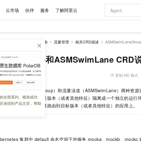
云市场
伙伴
服务
了解阿里云
AI 特惠
数据与 API
成为产品伙伴
企业增值服务
最佳实践
价格计算器
AI 场景体
基础软件
产品伙伴合
阿里云认证
市场活动
配置报价
大模型
SM Sidecar模式
操作指南
流量管理
相关CRD描述
ASMSwimLaneGro
自助选配和估算价格
步到位
域名与网站
智启 AI 普惠权益
产品生态集成认证中心
企业支持计划
云上春晚
Qwen Audio：打造专属 AI 语音助手
千问官方 MaaS 平台，为开发者和 Agent 而生，新用户赠送 1 亿 + tokens 额度
云服务器 EC
一句话生成原生
AI Coding
阿里云Maa
2026 阿里云
为企业打
数据集
Windows
大模型认证
模型
NEW
NEW
格式还原
值低价云产品抢先购
提供智能易用的域名与建站服务
至高享 1亿+免费 tokens，加速 Al 应用落地
Qwen-Audio-3.0-Realtime 端到端实时语音角色扮演
安全可靠、弹
输入一句话想法,
智能编程，一键
mLaneGroup和ASMSwimLane CRD
产品生态伙伴
专家技术服务
云上奥运之旅
弹性计算合作
阿里云中企出
手机三要素
宝塔 Linux
全部认证
价格优势
开源旗舰模型
对象存储 OSS
即刻拥有 DeepSeek-V4-Pro
阿里云 OPC 创新助力计划
云数据库 RD
一键部署幻兽
AI 电商营销
产品生态伙伴工作台
企业增值服务台
云栖战略参考
云存储合作计
云栖大会
身份实名认证
CentOS
训练营
推动算力普惠，释放技术红利
的大模型服务
最高返9万
真正可用的 1M 上下文,一次完成代码全链路开发
轻松解锁专属 DeepSeek-V4-Pro
至高百万元 Token 补贴，加速一人公司成长
稳定、安全、高性价比、高性能的云存储服务
一键购买专属
从图文生成到
复制 MD 格式
 02:10:11
云上的中国
数据库合作计
活动全景
短信
Docker
图片和
自进化智能体
人工智能平台 PAI
5 分钟轻松部署专属 QwenPaw
Token Plan 模型订阅计划
Qoder
高效搭建 AI
AI 广告创作
企业成长
大模型
NEW
HOT
信息公告
（ASMSwimLaneGroup）和流量泳道（ASMSwimLane）两种
看见新力量
云网络合作计
OCR 文字识别
JAVA
级电脑
越聪明
证享300元代金券
一站式AI开发、训练和推理服务
Qwen3.8-Max 首发尝鲜，限时加量 10 倍，夜间低至2折
从聊天伙伴进化为能主动干活的本地数字员工
面向真实软件
图文、视频一
的全部系列、模块或功
Kimi-K3
HappyHors
量泳道能够将应用的相关版本（或者其他特征）隔离成一个独立的运行
NEW
魔搭 Mode
loud
服务实践
官网公告
区块回到产品主页，帮助
Kimi 最新旗舰模型，长程编程与推理利器
让文字生成流
金融模力时刻
Salesforce O
版
，将满足规则的请求流量路由到目标版本（或者其他特征）的应用上。
发票查验
全能环境
Qoder CN
Claude Code + GStack 打造工程团队
千问办公，限时限量积分加倍
云原生数据库 P
低代码高效构
AI 建站
NEW
作计划
计划
创新中心
魔搭 ModelSc
健康状态
让AI从“聊天伙伴”进化为能干活的“数字员工”
覆盖公网/内网、递归/权威、移动APP等全场景解析服务
安装技能 GStack，拥有专属 AI 工程团队
你的AI工作搭子，覆盖日常办公高频场景
基于千问大模型等，支持代码智能生成、研发智能问答
0 代码专业建
客户案例
天气预报查询
操作系统
Deepseek-v4-pro
HappyHors
态合作计划
态智能体模型
旗舰 MoE 大模型，百万上下文与顶尖推理能力
图生视频，流
Compute
同享
容器服务 Kubernetes 版 ACK
万小智 AI 建站低至 15元/月
云防火墙
AI 短剧/漫剧
快递物流查询
WordPress
成为服务伙
高校合作
式云数据仓库
点，立即开启云上创新
提供一站式管理容器应用的 K8s 服务
送.CN域名，送备案服务码
云原生的云上
AI助力短剧
GLM-5.2
Wan2.7-T
bernetes
集群中
default
命名空间下的服务
mocka、mockb、mockc
Ubuntu