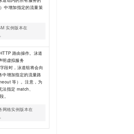
Rule）中增加指定的流量策
SM
实例版本在
。
HTTP
路由操作。泳道
声明虚拟服务
，使用此字段时，泳道组将会向
务中增加指定的流量路
meout
等）。注意，为
无法指定
match、
段。
务网格实例版本在
。