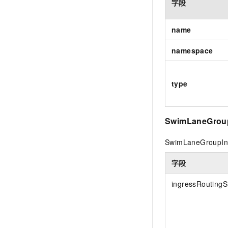
字段
name
namespace
type
SwimLaneGroup
SwimLaneGroupIng
字段
ingressRoutingS