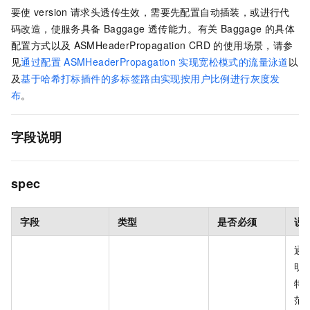
要使
version
请求头透传生效，需要先配置自动插装，或进行代
码改造，使服务具备
Baggage
透传能力。有关
Baggage
的具体
配置方式以及
ASMHeaderPropagation CRD
的使用场景，请参
见
通过配置
ASMHeaderPropagation
实现宽松模式的流量泳道
以
及
基于哈希打标插件的多标签路由实现按用户比例进行灰度发
布
。
字段说明
spec
字段
类型
是否必须
说
通
明
特
范