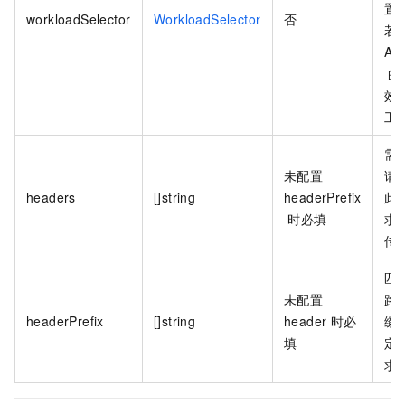
置
workloadSelector
WorkloadSelector
否
若
AS
的
效
工
需
未配置
请
headers
[]string
headerPrefix
此
时必填
求
传
匹
未配置
路
headerPrefix
[]string
header
时必
缀
填
定
求