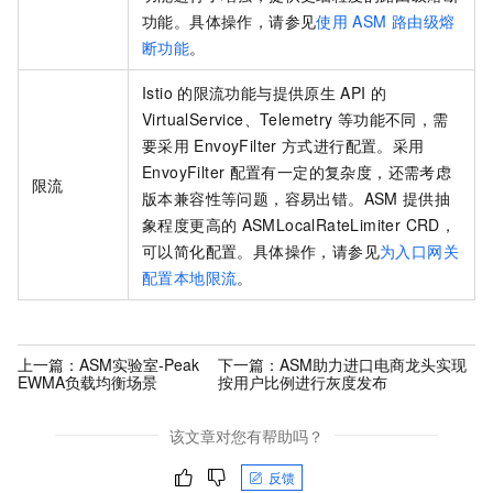
功能。具体操作，请参见
使用
ASM
路由级熔
断功能
。
Istio
的限流功能与提供原生
API
的
VirtualService、Telemetry
等功能不同，需
要采用
EnvoyFilter
方式进行配置。采用
EnvoyFilter
配置有一定的复杂度，还需考虑
限流
版本兼容性等问题，容易出错。ASM
提供抽
象程度更高的
ASMLocalRateLimiter CRD，
可以简化配置。具体操作，请参见
为入口网关
配置本地限流
。
上一篇：
ASM实验室-Peak
下一篇：
ASM助力进口电商龙头实现
EWMA负载均衡场景
按用户比例进行灰度发布
该文章对您有帮助吗？
反馈