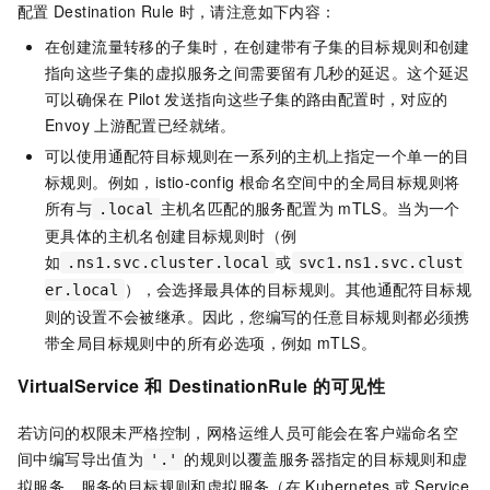
配置
Destination Rule
时，请注意如下内容：
在创建流量转移的子集时，在创建带有子集的目标规则和创建
指向这些子集的虚拟服务之间需要留有几秒的延迟。这个延迟
可以确保在
Pilot
发送指向这些子集的路由配置时，对应的
Envoy
上游配置已经就绪。
可以使用通配符目标规则在一系列的主机上指定一个单一的目
标规则。例如，istio-config
根命名空间中的全局目标规则将
所有与
主机名匹配的服务配置为
mTLS。当为一个
.local
更具体的主机名创建目标规则时（例
如
或
.ns1.svc.cluster.local
svc1.ns1.svc.clust
），会选择最具体的目标规则。其他通配符目标规
er.local
则的设置不会被继承。因此，您编写的任意目标规则都必须携
带全局目标规则中的所有必选项，例如
mTLS。
VirtualService
和
DestinationRule
的可见性
若访问的权限未严格控制，网格运维人员可能会在客户端命名空
间中编写导出值为
的规则以覆盖服务器指定的目标规则和虚
'.'
拟服务。服务的目标规则和虚拟服务（在
Kubernetes
或
Service