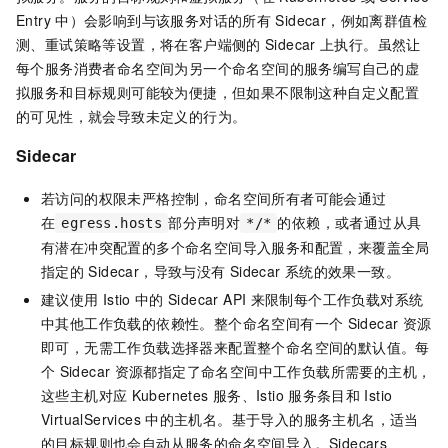
Entry
中）会影响到与该服务对话的所有
Sidecar，例如离群值检
测、重试策略等设置，将在客户端侧的
Sidecar
上执行。虽然让
每个服务消费者命名空间为另一个命名空间的服务编写自己的虚
拟服务和目标规则可能较为便捷，但如果不限制这种自定义配置
的可见性，就会导致未定义的行为。
Sidecar
若访问的权限未严格控制，命名空间所有者可能会通过
在
部分声明对
的依赖，或者通过从具
egress.hosts
*/*
有潜在冲突配置的多个命名空间导入服务和配置，来覆盖全局
指定的
Sidecar，导致与没有
Sidecar
系统的效果一致。
建议使用
Istio
中的
Sidecar API
来限制每个工作负载对系统
中其他工作负载的依赖性。整个命名空间有一个
Sidecar
资源
即可，无需工作负载选择器来配置整个命名空间的默认值。每
个
Sidecar
资源都指定了命名空间中工作负载所需要的主机，
这些主机对应
Kubernetes
服务、Istio
服务条目和
Istio
VirtualServices
中的主机名。基于导入的服务主机名，适当
的目标规则也会自动从服务的命名空间导入。Sidecars