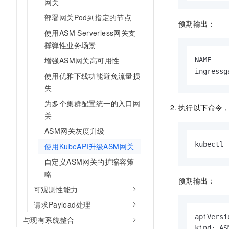
网关
10 分钟在聊天系统中增加
专有云
部署网关Pod到指定的节点
预期输出：
使用ASM Serverless网关支
撑弹性业务场景
增强ASM网关高可用性
NAME    
ingressg
使用优雅下线功能避免流量损
失
为多个集群配置统一的入口网
执行以下命令
关
ASM网关灰度升级
kubectl 
使用KubeAPI升级ASM网关
自定义ASM网关的扩缩容策
略
预期输出：
可观测性能力
请求Payload处理
apiVersi
与现有系统整合
kind: AS