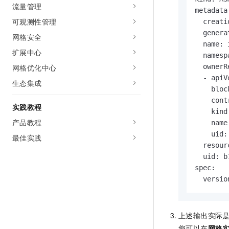
流量管理
metadata:
可观测性管理
  creati
  genera
网格安全
  name: 
扩展中心
  namesp
网格优化中心
  ownerR
  - apiV
生态集成
    bloc
    cont
实践教程
    kind
产品教程
    name
    uid:
最佳实践
  resour
  uid: b
spec:

  versio
上述输出实际
您可以在
网格