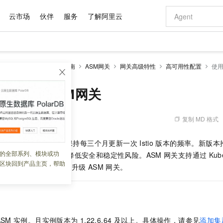
云市场
伙伴
服务
了解阿里云
AI 特惠
数据与 API
成为产品伙伴
企业增值服务
最佳实践
价格计算器
AI 场景体
基础软件
产品伙伴合
阿里云认证
市场活动
配置报价
大模型
SM Sidecar模式
操作指南
ASM网关
网关高级特性
高可用性配置
使用
自助选配和估算价格
新方式
域名与网站
睿译宝，AI翻译排版一步到位
智启 AI 普惠权益
产品生态集成认证中心
企业支持计划
云上春晚
千问官方 MaaS 平台，为开发者和 Agent 而生，新用户赠送 1 亿 + tokens 额度
云服务器 EC
Qwen Aud
AI Coding
阿里云Maa
2026 阿里云
为企业打
数据集
Windows
大模型认证
模型
NEW
NEW
交付可用成果
值低价云产品抢先购
提供智能易用的域名与建站服务
上传文档即自动完成翻译和格式还原
至高享 1亿+免费 tokens，加速 Al 应用落地
安全可靠、弹
智能编程，一键
API升级ASM网关
产品生态伙伴
专家技术服务
云上奥运之旅
弹性计算合作
阿里云中企出
手机三要素
宝塔 Linux
全部认证
价格优势
有专属领域专家
对象存储 OSS
GLM-5.2：长任务时代开源旗舰模型
阿里云 OPC 创新助力计划
云数据库 RD
即刻拥有 DeepS
AI 电商营销
产品生态伙伴工作台
企业增值服务台
云栖战略参考
云存储合作计
云栖大会
身份实名认证
CentOS
训练营
推动算力普惠，释放技术红利
的大模型服务
最高返9万
多领域专家智能体,一键组建 AI 虚拟交付团队
至高百万元 Token 补贴，加速一人公司成长
稳定、安全、高性价比、高性能的云存储服务
真正可用的 1M 上下文,一次完成代码全链路开发
轻松解锁专属 Dee
从图文生成到
复制 MD 格式
 14:27:07
云上的中国
数据库合作计
活动全景
短信
Docker
图片和
站式影视创作平台
人工智能平台 PAI
Hermes Agent，打造自进化智能体
Token Plan 模型订阅计划
Qoder
5 分钟轻松部署
AI 广告创作
企业成长
大模型
NEW
信息公告
vice Mesh）
原则上保持每三个月更新一次
Istio
版本的频率。新版本
看见新力量
云网络合作计
OCR 文字识别
JAVA
级电脑
证享300元代金券
可视化编排打通从文字构思到成片全链路闭环
一站式AI开发、训练和推理服务
自主进化，持久记忆，越用越聪明
Qwen3.8-Max 首发尝鲜，限时加量 10 倍，夜间低至2折
面向真实软件
图文、视频一
的全部系列、模块或功
Kimi-K3
HappyHors
面及网关进行升级，以降低安全和稳定性风险。ASM
网关支持通过
Kub
NEW
魔搭 Mode
loud
服务实践
官网公告
区块回到产品主页，帮助
Kimi 最新旗舰模型，长程编程与推理利器
让文字生成流
金融模力时刻
Salesforce O
版
介绍如何通过
KubeAPI
发票查验
升级
ASM
网关。
全能环境
Qoder CN
Claude Code + GStack 打造工程团队
千问办公，限时限量积分加倍
云原生数据库 P
低代码高效构
AI 建站
NEW
作计划
计划
创新中心
魔搭 ModelSc
健康状态
让AI从“聊天伙伴”进化为能干活的“数字员工”
覆盖公网/内网、递归/权威、移动APP等全场景解析服务
安装技能 GStack，拥有专属 AI 工程团队
你的AI工作搭子，覆盖日常办公高频场景
基于千问大模型等，支持代码智能生成、研发智能问答
0 代码专业建
客户案例
天气预报查询
操作系统
Deepseek-v4-pro
HappyHors
态合作计划
态智能体模型
旗舰 MoE 大模型，百万上下文与顶尖推理能力
图生视频，流
Compute
同享
容器服务 Kubernetes 版 ACK
万小智 AI 建站低至 15元/月
云防火墙
AI 短剧/漫剧
快递物流查询
WordPress
成为服务伙
高校合作
式云数据仓库
点，立即开启云上创新
提供一站式管理容器应用的 K8s 服务
送.CN域名，送备案服务码
云原生的云上
AI助力短剧
GLM-5.2
Wan2.7-T
ASM
实例。且实例版本为
1.22.6.64
及以上。具体操作，请参见
添加集
Ubuntu