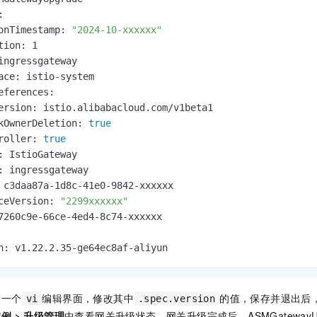


onTimestamp: 
"2024-10-xxxxxx"
tion: 1

ingressgateway

ace: istio-system

eferences:

ersion: istio.alibabacloud.com/v1beta1

kOwnerDeletion: 
true
roller: 
true
: IstioGateway

: ingressgateway

 c3daa87a-1d8c-41e0-9842-xxxxxx

ceVersion: 
"2299xxxxxx"
7260c9e-66ce-4ed4-8c74-xxxxxx

n: v1.22.2.35-ge64ec8af-aliyun
是一个
编辑界面，修改其中
的值，保存并退出后
vi
.spec.version
实例
>
升级管理
中查看网关升级状态。网关升级完成后，ASMGatewayUp