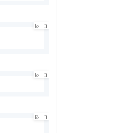
t.diy 一步搞定创意建站
构建大模型应用的安全防护体系
通过自然语言交互简化开发流程,全栈开发支持
通过阿里云安全产品对 AI 应用进行安全防护