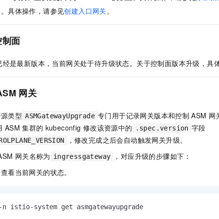
服务生态伙伴
视觉 Coding、空间感知、多模态思考等全面升级
1M上下文，专为长程任务能力而生
云工开物
企业应用
Night Plan 支持 Qwen 3.8-Max
AI 办公
NEW
关。具体操作，请参见
创建入口网关
。
Red Hat
30+ 款产品免费体验
夜间 5 折，Qwen/Meoo/TokenPlan 客户专享
AI智能应用
科研合作
ERP
堂（旗舰版）
SUSE
智能客服
控制面
AI 应用构建
大模型原生
CRM
2个月
自动承接线索
建站小程序
Qoder
已经是最新版本，当前网关处于待升级状态。关于控制面版本升级，具
大模型服务平台百炼-应用模版
OA 办公系统
HOT
NEW
面向真实软件
个人版上线、团队版降价；千问3.8-Max首发发尝鲜
丰富多元化的应用模版和解决方案
力提升
财税管理
模板建站
ASM
网关
万有无界
大模型服务平台百炼-智能体
400电话
定制建站
的模型效果
灵活可视化地构建企业级 Agent
资源类型
专门用于记录网关版本和控制
ASM
网
方案
广告营销
模板小程序
ASMGatewayUpgrade
秒悟
人工智能平台 PAI
用
ASM
集群的
kubeconfig
修改该资源中的
字段
.spec.version
定制小程序
云端极速 AI 
新一代 AI 视频生成模型，深度适配广告营销等场景
AI Native 的算法工程平台，一站式完成建模、训练、推理服务部署
，修改完成之后会自动触发网关升级。
ROLPLANE_VERSION
APP 开发
ASM
网关名称为
，对应升级的步骤如下：
ingressgateway
建站系统
，查看当前网关的状态。
AI 应用
10分钟微调：让0.6B模型媲美235B模型
多模态数据信
依托云原生高可用架构,实现Dify私有化部署
用1%尺寸在特定领域达到大模型90%以上效果
-n istio-system get asmgatewayupgrade