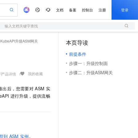
文档
备案
控制台
注册
登录
输入文档关键字查找
验
作计划
器
AI 活动
专业服务
服务伙伴合作计划
开发者社区
加入我们
服务平台百炼
阿里云 OPC 创新助力计划
KubeAPI升级ASM网关
本页导读
（1）
一站式生成采购清单，支持单品或批量购买
S
io：打造专属 AI 语音助手
S产品伙伴计划（繁花）
峰会
造的大模型服务与应用开发平台
轻量应用服务器
一句话生成原生可编辑精美 PPT 文稿
AI 生产力先锋
Al MaaS 服务伙伴赋能合作
域名
博文
Careers
至高可申请百万元
前提条件
性可伸缩的云计算服务
开启高性价比 AI 编程新体验
Qwen-Audio-3.0-Realtime 端到端实时语音角色扮演
输入一句话想法, 轻松生成专业的 PPT
先锋实践拓展 AI 生产力的边界
快速构建应用程序和网站，即刻迈出上云第一步
Token 补贴，五大权
计划
海大会
伙伴信用分合作计划
商标
问答
社会招聘
步骤一：升级控制面
益加速 OPC 成功
S
eek-V4-Pro
数字证书管理服务（原SSL证书）
一键部署幻兽帕鲁游戏服务器
飞天发布时刻
HOT
划
备案
电子书
校园招聘
步骤二：升级ASM网关
pSeek-V4-Pro
视频创作，一键激活电商全链路生产力
全托管，含MySQL、PostgreSQL、SQL Server、MariaDB多引擎
实现全站HTTPS，呈现可信的WEB访问
一键购买专属联机服务器，轻松开启游戏
所见，即是所愿
我的收藏
产品详情
更多支持
划
公司注册
镜像站
视频生成
语音识别与合成
专属 QwenPaw
短信服务
漫剧工坊：一站式动画创作平台
AI 实训营
HOT
推出后，您需要对
ASM
实
合作伙伴培训与认证
划
上云迁移
的智能体编程平台
站生成，高效打造优质广告素材
从聊天伙伴进化为能主动干活的本地数字员工
快速生产连贯的高质量长漫剧
从基础到进阶，Agent 创客手把手教你
国内短信简单易用，安全可靠，秒级触达，全球覆盖200+国家和地区。
e-1.1-T2V
Qwen3-TTS-Flash
eAPI
进行升级，提供流畅
lScope
我要反馈
查询合作伙伴
畅细腻的高质量视频
离线语音合成大模型，多语言方言自适应，低延迟高稳定
n Alibaba Cloud ISV 合作
代维服务
olarDB
建企业门户网站
大数据开发治理平台 DataWorks
10 分钟搭建微信、支付宝小程序
创新加速
ope
登录合作伙伴管理后台
我要建议
站，无忧落地极速上线
以可视化方式快速构建移动和 PC 门户网站
100%兼容MySQL、PostgreSQL，兼容Oracle，支持集中和分布式
高效部署网站，快速应用到小程序
Data Agent 驱动的一站式 Data+AI 开发治理平台
e-1.1-I2V
Cosyvoice-V3-Flash
安全
畅自然，细节丰富
高表现力语音合成大模型，语音克隆听感自然
我要投诉
上云场景组合购
伴
边界网络安全防护产品
漫剧创作，剧本、分镜、视频高效生成
覆盖90%+业务场景，专享组合折扣价
2V
VPN
Fun-ASR
群到
ASM
实例
。