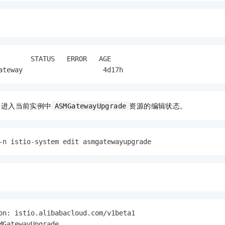
一个 AI 助手
即刻拥有 DeepSeek-R1 满血版
超强辅助，Bol
在企业官网、通讯软件中为客户提供 AI 客服
多种方案随心选，轻松解锁专属 DeepSeek
        STATUS   ERROR   AGE

ateway                    4d17h
，进入当前实例中
资源的编辑状态。
ASMGatewayUpgrade
-n istio-system edit asmgatewayupgrade
on: istio.alibabacloud.com/v1beta1

MGatewayUpgrade
