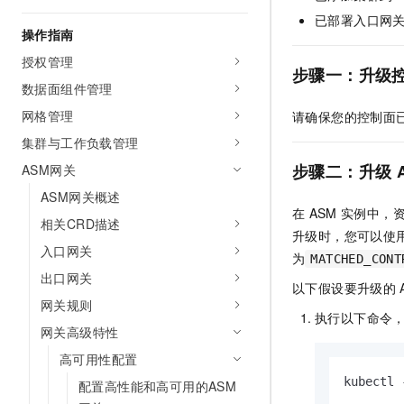
AI 产品 免费试用
网络
安全
云开发大赛
已部署入口网
Tableau 订阅
操作指南
1亿+ 大模型 tokens 和 
可观测
入门学习赛
中间件
AI空中课堂在线直播课
授权管理
140+云产品 免费试用
步骤一：升级
大模型服务
数据面组件管理
上云与迁云
产品新客免费试用，最长1
数据库
生态解决方案
网格管理
请确保您的控制面
千问AI平台-Token Plan
企业出海
大模型ACA认证体验
大数据计算
集群与工作负载管理
助力企业全员 AI 认知与能
行业生态解决方案
政企业务
媒体服务
步骤二：升级
ASM网关
千问AI平台-模型体验
开发者生态解决方案
在线体验全尺寸、多种模态
ASM网关概述
企业服务与云通信
在
ASM
实例中，
AI 开发和 AI 应用解决
相关CRD描述
Happy 系列大模型
升级时，您可以使
域名与网站
入口网关
为
MATCHED_CONT
终端用户计算
出口网关
以下假设要升级的
网关规则
Serverless
执行以下命令
大模型解决方案
网关高级特性
开发工具
快速部署 Dify，高效搭建 
高可用性配置
kubectl 
迁移与运维管理
配置高性能和高可用的ASM