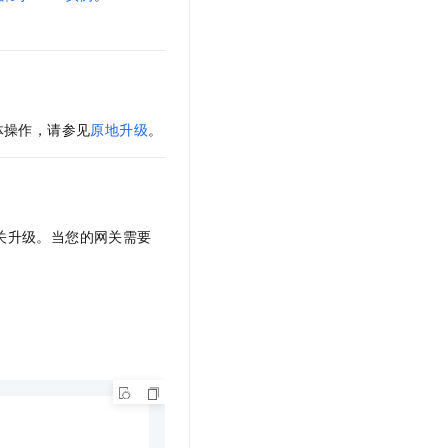
文戏情感细腻自然，动作戏激烈拳拳到肉，实现更强表演能力
支持中英文自由切换，具备更强的噪声鲁棒性
云聚AI 严选权益
SSL 证书
，一键激活高效办公新体验
精选AI产品，从模型到应用全链提效
堡垒机
AI 用量加速计划
应用
防火墙
、识别商机，让客服更高效、服务更出色。
新老同享，达量后返
千问办公
体操作，请参见
原地升级
。
主机安全
NEW
的智能体编程平台
一站式AI生产力平台
AI 应用及服务市场
伶鹊
企业级人与Agent协作平台，接入和调度多个数字员工
智能客服平台，对话机器人、对话分析、智能外呼
AI 应用
关升级。当您的网关需要
大模型服务平台百炼 - 全妙
大模型
应用创作平台
多模态内容创作工具，已接入 DeepSeek
自然语言处理
数据标注
机器学习
息提取
与 AI 智能体进行实时音视频通话
从文本、图片、视频中提取结构化的属性信息
构建支持视频理解的 AI 音视频实时通话应用