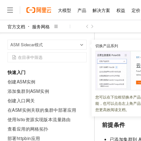
大模型
产品
解决方案
权益
定价
官方文档
服务网格
大模型
产品
解决方案
权益
定价
云市场
伙伴
服务
了解阿里云
精选产品
精选解决方案
普惠上云
产品定价
精选商城
成为销售伙伴
售前咨询
为什么选择阿里云
千问AI平台
服务网格
A
首页
ASM Sidecar模式
了解云产品的定价详情
切换产品系列
大模型服务平台百炼
千问办公，解锁你的工作
普惠上云 官方力荐
分销伙伴
在线服务
网站建设
什么是云计算
大
大模型服务与应用平台
企业级Agent产品，直接
云服务器38元/年起，超
使用Kube
咨询伙伴
多端小程序
技术领先
云上成本管理
售后服务
千问大模型
Agency Agents：拥
官方推荐返现计划
大模型
大模型
精选产品
精选解决方案
Salesforce 国际版订阅
稳定可靠
快速入门
管理和优化成本
多元化、高性能、安全可靠
推荐新用户得奖励，单订单
更新时间：
2026-04-13
销售伙伴合作计划
自助服务
创建ASM实例
友盟天域
安全合规
人工智能与机器学习
AI
文本生成
无影云电脑
HappyHorse 打造一
云工开物
服务网格 ASM（Ser
无影生态合作计划
在线服务
添加集群到ASM实例
观测云
分析师报告
随时随地安全接入的云上超
高校专属算力普惠，学生认
计算
互联网应用开发
您可以在下拉框切换本产品
Qwen3.8-Max
例的控制面和数据
HOT
创建入口网关
Salesforce On Alibaba C
工单服务
能，也可以点击左上角产品
智能体时代全能旗舰模型
Tuya 物联网平台阿里云
研究报告与白皮书
的升级体验。本文
云解析DNS
快速拥有专属 OpenClaw
Consulting Partner 合
大数据
容器
在ASM实例关联的集群中部署应用
您更高效阅读文档。
免费试用
短信专区
蓝凌 OA
Qwen3.7-Plus
使用Istio资源实现版本流量路由
AI 大模型销售与服务生
现代化应用
存储
天池大赛
前提条件
能看、能想、能动手的多模
云原生大数据计算服务 Max
解决方案免费试用 新老
电子合同
查看应用的网格拓扑
面向分析的企业级SaaS模
最高领取价值200元试用
安全
网络与CDN
AI 算法大赛
Qwen3-VL-Plus
部署httpbin应用
已添加集群到
畅捷通