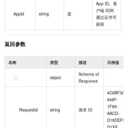
App ID。客
户端 SDK
AppId
string
是
d
通过证书可
获得
返回参数
名称
类型
描述
示例值
Schema of
object
Response
4C8BF3A5
948F-
1F89-
RequestId
string
请求 ID
AACD-
D18DEF52
D1XX