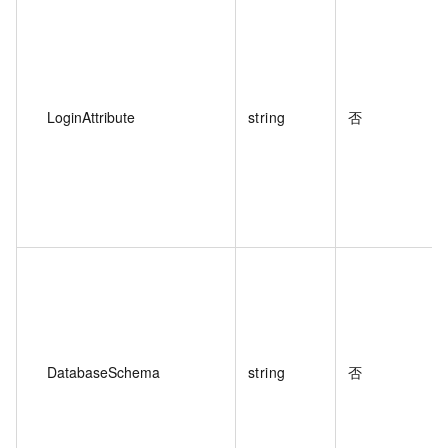
LoginAttribute
string
否
DatabaseSchema
string
否