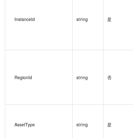
InstanceId
string
是
RegionId
string
否
AssetType
string
是