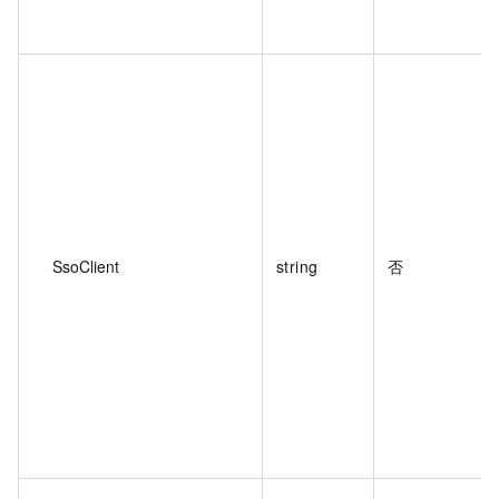
SsoClient
string
否