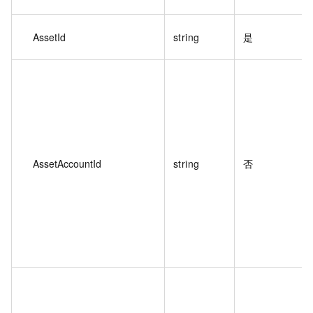
AssetId
string
是
AssetAccountId
string
否