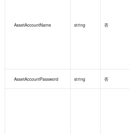
AssetAccountName
string
否
AssetAccountPassword
string
否