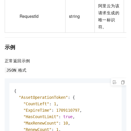
阿里云为该
请求生成的
E
RequestId
string
唯一标识
1
符。
示例
正常返回示例
格式
JSON
{
"AssetOperationToken"
:
{
"CountLeft"
:
1
,
"ExpireTime"
:
1709110797
,
"HasCountLimit"
:
true
,
"MaxRenewCount"
:
10
,
"RenewCount"
:
1
,