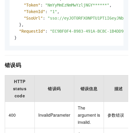
"Token"
:
"NmYyMmEzNmMwYzljNGY******"
,
"TokenId"
:
"1"
,
"SsoUrl"
:
"sso://eyJOT0RFX0NPTU1PTiI6eyJNb2R**
}
,
"RequestId"
:
"EC9BF0F4-8983-491A-BC8C-1B4DD94976
}
错误码
HTTP
status
错误码
错误信息
描述
code
The
400
InvalidParameter
argument is
参数错误
invalid.