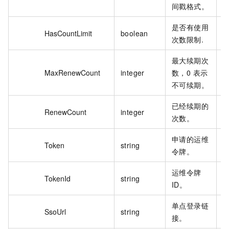
间戳格式。
是否有使用
HasCountLimit
boolean
t
次数限制.
最大续期次
MaxRenewCount
integer
数，0 表示
1
不可续期。
已经续期的
RenewCount
integer
1
次数。
申请的运维
Token
string
N
令牌。
运维令牌
TokenId
string
1
ID。
单点登录链
SsoUrl
string
s
接。