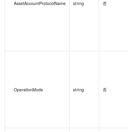
AssetAccountProtocolName
string
否
OperationMode
string
否