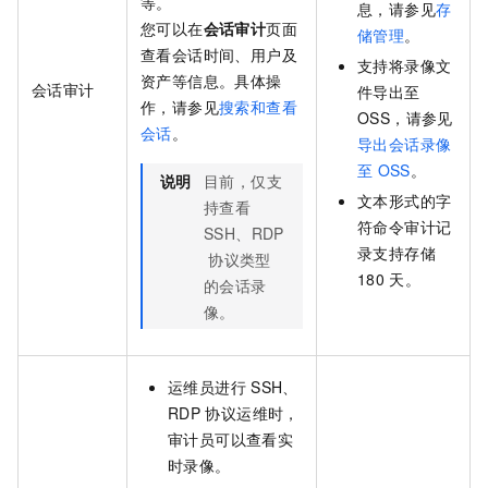
等。
息，请参见
存
您可以在
会话审计
页面
储管理
。
查看会话时间、用户及
支持将录像文
资产等信息。具体操
会话审计
件导出至
作，请参见
搜索和查看
OSS，请参见
会话
。
导出会话录像
至
OSS
。
说明
目前，仅支
文本形式的字
持查看
符命令审计记
SSH、RDP
录支持存储
协议类型
180
天。
的会话录
像。
运维员进行
SSH、
RDP
协议运维时，
审计员可以查看实
时录像。