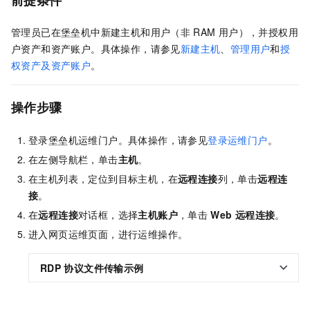
前提条件
管理员已在堡垒机中新建主机和用户（非
RAM
用户），并授权用
户资产和资产账户。具体操作，请参见
新建主机
、
管理用户
和
授
权资产及资产账户
。
操作步骤
登录堡垒机运维门户。具体操作，请参见
登录运维门户
。
在左侧导航栏，单击
主机
。
在主机列表，定位到目标主机，在
远程连接
列，单击
远程连
接
。
在
远程连接
对话框，选择
主机账户
，单击
Web
远程连接
。
进入网页运维页面，进行运维操作。
RDP
协议文件传输示例