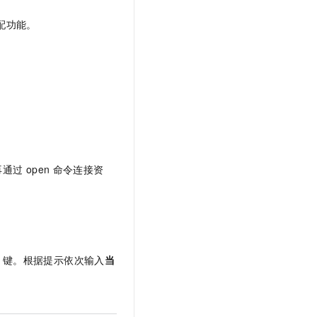
配功能。
再通过
open
命令连接资
键。根据提示依次输入
当