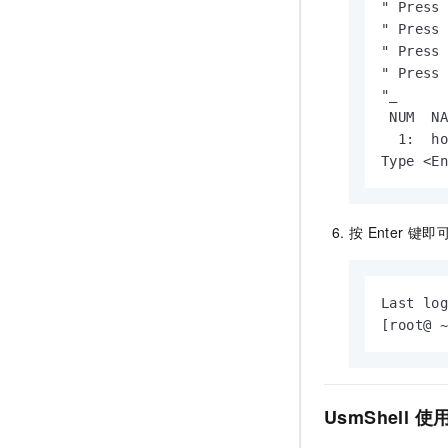
" Press 
10 分钟在聊天系统中增加
专有云
" Press 
" Press 
" Press 
"_

 NUM  NA
  1:  ho
Type <E
按
Enter
键即
Last log
[root@ 
UsmShell
使