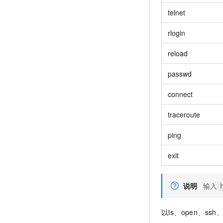
telnet
rlogin
reload
passwd
connect
traceroute
ping
exit
说明
输入
以ls、open、s