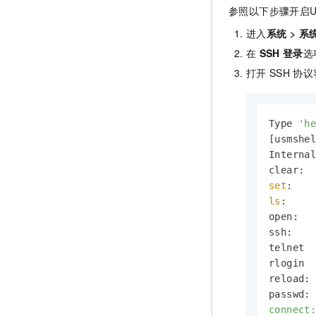
参照以下步骤开启Us
进入
系统
>
系
在
SSH
登录
选
打开
SSH
协议
Type 
'h
[usmshe
Internal
set
ls
:     
open:   
ssh:    
telnet  
rlogin  
reload: 
passwd:
connect: