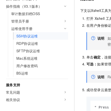
AI 产品 免费试用
网络
安全
云开发大赛
操作指南（V3.1版本）
Tableau 订阅
1亿+ 大模型 tokens 和 
下文以Xshell
审计数据归档OSS
可观测
入门学习赛
中间件
AI空中课堂在线直播课
打开
Xshell
工
140+云产品 免费试用
管理员手册
大模型服务
上云与迁云
产品新客免费试用，最长1
在用户身份验
数据库
运维使用手册
生态解决方案
千问AI平台-Token Plan
企业出海
大模型ACA认证体验
大数据计算
SSH协议运维
说明
助力企业全员 AI 认知与能
行业生态解决方案
RDP协议运维
政企业务
媒体服务
千问AI平台-模型体验
开发者生态解决方案
SFTP协议运维
在线体验全尺寸、多种模态
企业服务与云通信
单击
确定
，连
Mac系统运维
AI 开发和 AI 应用解决
Happy 系列大模型
可选：
如果管
用户修改密码
域名与网站
BS运维
终端用户计算
说明
R
服务支持
Serverless
大模型解决方案
成功登录云盾
常见问题
开发工具
快速部署 Dify，高效搭建 
相关协议
迁移与运维管理
" Press 