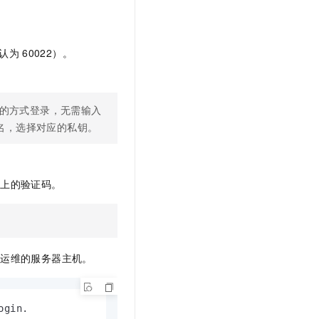
文戏情感细腻自然，动作戏激烈拳拳到肉，实现更强表演能力
支持中英文自由切换，具备更强的噪声鲁棒性
云聚AI 严选权益
SSL 证书
，一键激活高效办公新体验
精选AI产品，从模型到应用全链提效
堡垒机
认为
60022）。
AI 用量加速计划
应用
防火墙
、识别商机，让客服更高效、服务更出色。
新老同享，达量后返
千问办公
主机安全
NEW
的智能体编程平台
一站式AI生产力平台
的方式登录，无需输入
名，选择对应的私钥。
AI 应用及服务市场
伶鹊
企业级人与Agent协作平台，接入和调度多个数字员工
智能客服平台，对话机器人、对话分析、智能外呼
AI 应用
大模型服务平台百炼 - 全妙
机上的验证码。
大模型
应用创作平台
多模态内容创作工具，已接入 DeepSeek
自然语言处理
数据标注
行运维的服务器主机。
机器学习
息提取
与 AI 智能体进行实时音视频通话
从文本、图片、视频中提取结构化的属性信息
构建支持视频理解的 AI 音视频实时通话应用
gin.
