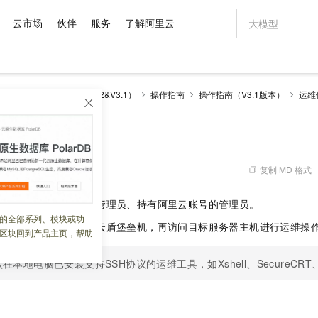
云市场
伙伴
服务
了解阿里云
AI 特惠
数据与 API
成为产品伙伴
企业增值服务
最佳实践
价格计算器
AI 场景体
基础软件
产品伙伴合
阿里云认证
市场活动
配置报价
大模型
（堡垒机）
历史版本（V2&V3.1）
操作指南
操作指南（V3.1版本）
运维
自助选配和估算价格
步到位
域名与网站
智启 AI 普惠权益
产品生态集成认证中心
企业支持计划
云上春晚
Qwen Audio：打造专属 AI 语音助手
千问官方 MaaS 平台，为开发者和 Agent 而生，新用户赠送 1 亿 + tokens 额度
云服务器 EC
一句话生成原生
AI Coding
阿里云Maa
2026 阿里云
为企业打
数据集
Windows
大模型认证
模型
NEW
NEW
格式还原
值低价云产品抢先购
提供智能易用的域名与建站服务
至高享 1亿+免费 tokens，加速 Al 应用落地
Qwen-Audio-3.0-Realtime 端到端实时语音角色扮演
安全可靠、弹
输入一句话想法,
智能编程，一键
运维
产品生态伙伴
专家技术服务
云上奥运之旅
弹性计算合作
阿里云中企出
手机三要素
宝塔 Linux
全部认证
价格优势
开源旗舰模型
对象存储 OSS
即刻拥有 DeepSeek-V4-Pro
阿里云 OPC 创新助力计划
云数据库 RD
一键部署幻兽
AI 电商营销
产品生态伙伴工作台
企业增值服务台
云栖战略参考
云存储合作计
云栖大会
身份实名认证
CentOS
训练营
推动算力普惠，释放技术红利
的大模型服务
最高返9万
真正可用的 1M 上下文,一次完成代码全链路开发
轻松解锁专属 DeepSeek-V4-Pro
至高百万元 Token 补贴，加速一人公司成长
稳定、安全、高性价比、高性能的云存储服务
一键购买专属
从图文生成到
复制 MD 格式
 13:42:53
云上的中国
数据库合作计
活动全景
短信
Docker
图片和
自进化智能体
人工智能平台 PAI
5 分钟轻松部署专属 QwenPaw
Token Plan 模型订阅计划
Qoder
高效搭建 AI
AI 广告创作
企业成长
大模型
NEW
HOT
信息公告
维工程师、云盾堡垒机管理员、持有阿里云账号的管理员。
看见新力量
云网络合作计
OCR 文字识别
JAVA
级电脑
越聪明
证享300元代金券
一站式AI开发、训练和推理服务
Qwen3.8-Max 首发尝鲜，限时加量 10 倍，夜间低至2折
从聊天伙伴进化为能主动干活的本地数字员工
面向真实软件
图文、视频一
的全部系列、模块或功
Kimi-K3
HappyHors
NEW
魔搭 Mode
本地的客户端工具登录云盾堡垒机，再访问目标服务器主机进行运维操
loud
服务实践
官网公告
区块回到产品主页，帮助
Kimi 最新旗舰模型，长程编程与推理利器
让文字生成流
金融模力时刻
Salesforce O
版
发票查验
全能环境
Qoder CN
Claude Code + GStack 打造工程团队
千问办公，限时限量积分加倍
云原生数据库 P
低代码高效构
AI 建站
NEW
作计划
计划
创新中心
魔搭 ModelSc
健康状态
让AI从“聊天伙伴”进化为能干活的“数字员工”
覆盖公网/内网、递归/权威、移动APP等全场景解析服务
安装技能 GStack，拥有专属 AI 工程团队
你的AI工作搭子，覆盖日常办公高频场景
基于千问大模型等，支持代码智能生成、研发智能问答
0 代码专业建
客户案例
在本地电脑已安装支持SSH协议的运维工具，如Xshell、SecureCRT
天气预报查询
操作系统
Deepseek-v4-pro
HappyHors
态合作计划
态智能体模型
旗舰 MoE 大模型，百万上下文与顶尖推理能力
图生视频，流
Compute
同享
容器服务 Kubernetes 版 ACK
万小智 AI 建站低至 15元/月
云防火墙
AI 短剧/漫剧
快递物流查询
WordPress
成为服务伙
高校合作
式云数据仓库
点，立即开启云上创新
提供一站式管理容器应用的 K8s 服务
送.CN域名，送备案服务码
云原生的云上
AI助力短剧
GLM-5.2
Wan2.7-T
Ubuntu