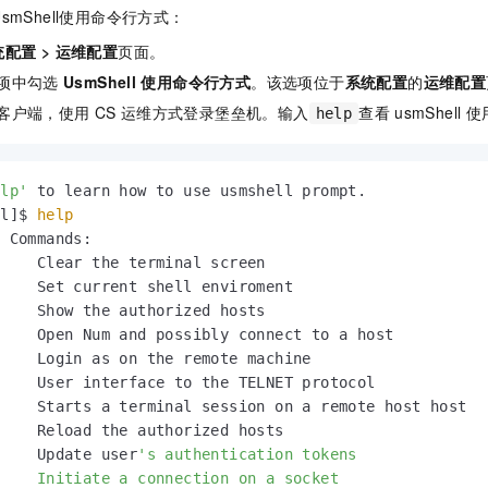
mShell使用命令行方式：
统配置
>
运维配置
页面。
项中勾选
UsmShell
使用命令行方式
。该选项位于
系统配置
的
运维配置
客户端，使用
CS
运维方式登录堡垒机。输入
查看
usmShell
使
help
elp'
 to learn how to use usmshell prompt.

ll]$ 
help
 Commands:

    Show the authorized hosts

    Open Num and possibly connect to a host

    Login as on the remote machine

    User interface to the TELNET protocol

    Starts a terminal session on a remote host host

    Reload the authorized hosts

     Update user
's authentication tokens

    Initiate a connection on a socket
