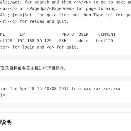
&lt;/&gt; for search and then <n>/<N> to go to next an
一个 AI 助手
即刻拥有 DeepSeek-R1 满血版
超强辅助，Bol
<u>/<p> or <PageUp>/<PageDown> for page turning.

在企业官网、通讯软件中为客户提供 AI 客服
多种方案随心选，轻松解锁专属 DeepSeek
&lt;:{num}&gt; for goto line and then Type 'q' for qui
<r>/<q> for reload and quit.

ME      IP               PROTO  USER    COMMENT

st129  192.168.50.129   SSH    admin   host129

nter> for login and <q> for quit.
可登录目标服务器主机进行运维操作。
in: Tue Apr 18 15:40:08 2017 from xxx.xxx.xxx.xxx

~]
#
用说明