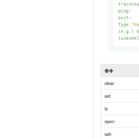
tracerou
ping:   
exit:   
Type '
h
(e.g.) h
[usmshe
命令
clear
set
ls
open
ssh