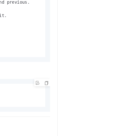
d previous.

t.diy 一步搞定创意建站
构建大模型应用的安全防护体系
通过自然语言交互简化开发流程,全栈开发支持
通过阿里云安全产品对 AI 应用进行安全防护
t.
