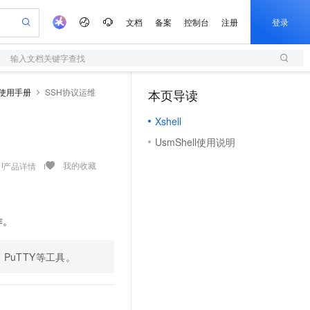
文档
备案
控制台
注册
登录
输入文档关键字查找
验
作计划
器
AI 活动
专业服务
服务伙伴合作计划
开发者社区
加入我们
服务平台百炼
阿里云 OPC 创新助力计划
使用手册
SSH协议运维
本页导读
（1）
一站式生成采购清单，支持单品或批量购买
S
可编辑精美 PPT 文稿
S产品伙伴计划（繁花）
峰会
造的大模型服务与应用开发平台
轻量应用服务器
Agency Agents：拥有专属领域专家
AI 生产力先锋
Al MaaS 服务伙伴赋能合作
域名
博文
Careers
至高可申请百万元
Xshell
性可伸缩的云计算服务
 轻松生成专业的 PPT
开启高性价比 AI 编程新体验
先锋实践拓展 AI 生产力的边界
快速构建应用程序和网站，即刻迈出上云第一步
多领域专家智能体,一键组建 AI 虚拟交付团队
Token 补贴，五大权
计划
海大会
伙伴信用分合作计划
商标
问答
社会招聘
UsmShell使用说明
益加速 OPC 成功
S
帕鲁游戏服务器
数字证书管理服务（原SSL证书）
HappyHorse 打造一站式影视创作平台
飞天发布时刻
HOT
划
备案
电子书
校园招聘
联机服务器，轻松开启游戏
视频创作，一键激活电商全链路生产力
全托管，含MySQL、PostgreSQL、SQL Server、MariaDB多引擎
实现全站HTTPS，呈现可信的WEB访问
所见，即是所愿
可视化编排打通从文字构思到成片全链路闭环
我的收藏
产品详情
更多支持
划
公司注册
镜像站
视频生成
语音识别与合成
 智能体与工作流应用
短信服务
漫剧工坊：一站式动画创作平台
AI 实训营
合作伙伴培训与认证
划
上云迁移
的智能体编程平台
站生成，高效打造优质广告素材
通过阿里云百炼高效搭建AI应用,助力高效开发
快速生产连贯的高质量长漫剧
从基础到进阶，Agent 创客手把手教你
国内短信简单易用，安全可靠，秒级触达，全球覆盖200+国家和地区。
e-1.1-T2V
Qwen3-TTS-Flash
lScope
我要反馈
作。
查询合作伙伴
畅细腻的高质量视频
离线语音合成大模型，多语言方言自适应，低延迟高稳定
n Alibaba Cloud ISV 合作
代维服务
olarDB
建企业门户网站
大数据开发治理平台 DataWorks
10 分钟搭建微信、支付宝小程序
创新加速
ope
登录合作伙伴管理后台
我要建议
站，无忧落地极速上线
以可视化方式快速构建移动和 PC 门户网站
100%兼容MySQL、PostgreSQL，兼容Oracle，支持集中和分布式
高效部署网站，快速应用到小程序
Data Agent 驱动的一站式 Data+AI 开发治理平台
、PuTTY等工具。
e-1.1-I2V
Cosyvoice-V3-Flash
安全
畅自然，细节丰富
高表现力语音合成大模型，语音克隆听感自然
我要投诉
上云场景组合购
伴
边界网络安全防护产品
漫剧创作，剧本、分镜、视频高效生成
覆盖90%+业务场景，专享组合折扣价
2V
VPN
Fun-ASR