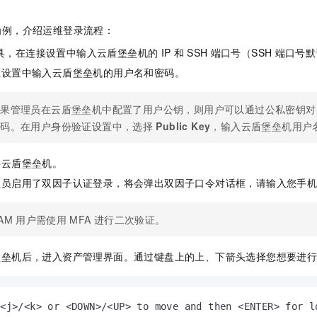
服务生态伙伴
视觉 Coding、空间感知、多模态思考等全面升级
1M上下文，专为长程任务能力而生
云工开物
企业应用
Night Plan 支持 Qwen 3.8-Max
AI 办公
NEW
Red Hat
30+ 款产品免费体验
夜间 5 折，Qwen/Meoo/TokenPlan 客户专享
AI智能应用
工具为例，介绍运维登录流程：
科研合作
ERP
堂（旗舰版）
SUSE
具，在连接设置中输入云盾堡垒机的
IP
和
SSH
端口号（SSH
端口号默
智能客服
AI 应用构建
大模型原生
CRM
2个月
自动承接线索
证设置中输入云盾堡垒机的用户名和密码。
建站小程序
Qoder
大模型服务平台百炼-应用模版
OA 办公系统
HOT
NEW
面向真实软件
个人版上线、团队版降价；千问3.8-Max首发发尝鲜
丰富多元化的应用模版和解决方案
如果管理员在云盾堡垒机中配置了用户公钥，则用户可以通过公私密钥对
力提升
财税管理
模板建站
密码。在用户身份验证设置中，选择
Public Key
，输入云盾堡垒机用户
万有无界
大模型服务平台百炼-智能体
400电话
定制建站
的模型效果
灵活可视化地构建企业级 Agent
接云盾堡垒机。
方案
广告营销
模板小程序
秒悟
人工智能平台 PAI
理员启用了双因子认证登录，将会弹出双因子口令对话框，请输入您手
定制小程序
云端极速 AI 
新一代 AI 视频生成模型，深度适配广告营销等场景
AI Native 的算法工程平台，一站式完成建模、训练、推理服务部署
APP 开发
AM
用户需使用
MFA
进行二次验证。
建站系统
堡垒机后，进入资产管理界面。通过键盘上的上、下箭头选择您想要进
AI 应用
10分钟微调：让0.6B模型媲美235B模型
多模态数据信
依托云原生高可用架构,实现Dify私有化部署
用1%尺寸在特定领域达到大模型90%以上效果
<j>/<k> or <DOWN>/<UP> to move and then <ENTER> for lo