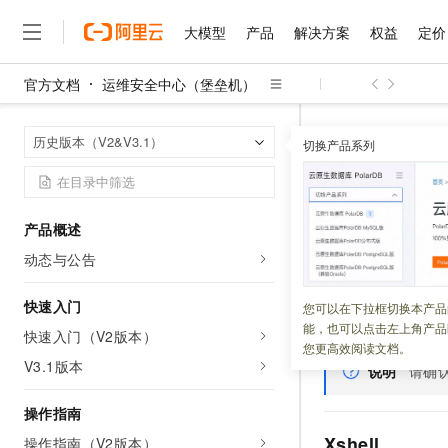
大模型
产品
解决方案
权益
定价
官方文档
运维安全中心（堡垒机）
大模型
产品
解决方案
权益
定价
云市场
伙伴
服务
了解阿里云
精选产品
精选解决方案
普惠上云
产品定价
精选商城
成为销售伙伴
售前咨询
为什么选择阿里云
千问AI平台
运维安全中心
首页
历史版本（V2&V3.1）
了解云产品的定价详情
切换产品系列
大模型服务平台百炼
睿译宝，AI翻译排版一
普惠上云 官方力荐
分销伙伴
在线服务
网站建设
什么是云计算
大
大模型服务与应用平台
上传文档即自动完成翻译和
云服务器38元/年起，超
SSH协议
咨询伙伴
多端小程序
技术领先
云上成本管理
售后服务
千问大模型
GLM-5.2：长任务时代
官方推荐返现计划
大模型
大模型
精选产品
精选解决方案
Salesforce 国际版订阅
稳定可靠
产品概述
管理和优化成本
多元化、高性能、安全可靠
推荐新用户得奖励，单订单
更新时间：
2026-06-02
销售伙伴合作计划
自助服务
动态与公告
友盟天域
安全合规
人工智能与机器学习
AI
文本生成
无影云电脑
Hermes Agent，打造
云工开物
本文受众范围：运
无影生态合作计划
在线服务
观测云
分析师报告
随时随地安全接入的云上超
自主进化，持久记忆，越用
高校专属算力普惠，学生认
快速入门
计算
互联网应用开发
您可以在下拉框切换本产品
Qwen3.8-Max
HOT
运维人员需要通过
Salesforce On Alibaba C
工单服务
能，也可以点击左上角产品
智能体时代全能旗舰模型
Tuya 物联网平台阿里云
研究报告与白皮书
快速入门（V2版本）
云解析DNS
快速拥有专属 OpenClaw
Consulting Partner 合
大数据
容器
您更高效阅读文档。
免费试用
短信专区
V3.1版本
蓝凌 OA
说明
请确认
Qwen3.7-Plus
AI 大模型销售与服务生
现代化应用
存储
天池大赛
能看、能想、能动手的多模
云原生大数据计算服务 Max
解决方案免费试用 新老
电子合同
操作指南
面向分析的企业级SaaS模
最高领取价值200元试用
安全
网络与CDN
AI 算法大赛
Qwen3-VL-Plus
Xshell
操作指南（V2版本）
畅捷通