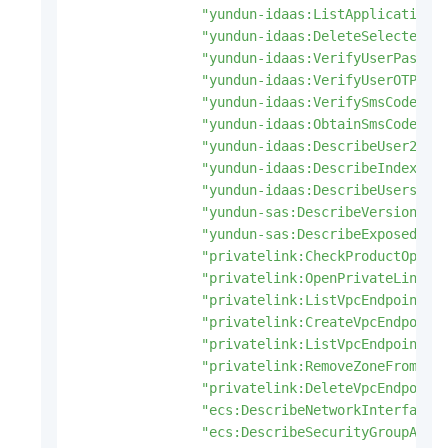
"yundun-idaas:ListApplicationA
"yundun-idaas:DeleteSelectedAp
"yundun-idaas:VerifyUserPasswo
"yundun-idaas:VerifyUserOTP"
,
"yundun-idaas:VerifySmsCode"
,
"yundun-idaas:ObtainSmsCode"
,
"yundun-idaas:DescribeUser2Fac
"yundun-idaas:DescribeIndexUse
"yundun-idaas:DescribeUsersInO
"yundun-sas:DescribeVersionCon
"yundun-sas:DescribeExposedIns
"privatelink:CheckProductOpen"
"privatelink:OpenPrivateLinkSe
"privatelink:ListVpcEndpoints"
"privatelink:CreateVpcEndpoint
"privatelink:ListVpcEndpointZo
"privatelink:RemoveZoneFromVpc
"privatelink:DeleteVpcEndpoint
"ecs:DescribeNetworkInterfaces
"ecs:DescribeSecurityGroupAttr