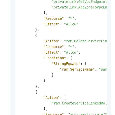
"privatelink:GetVpcEndpointAtt
"privatelink:AddZoneToVpcEndpo
]
,
"Resource"
:
"*"
,
"Effect"
:
"Allow"
}
,
{
"Action"
:
"ram:DeleteServiceLinked
"Resource"
:
"*"
,
"Effect"
:
"Allow"
,
"Condition"
:
{
"StringEquals"
:
{
"ram:ServiceName"
:
"pam.al
}
}
}
,
{
"Action"
:
[
"ram:CreateServiceLinkedRole"
]
,
"Resource"
:
"acs:ram:*:*:role/*"
,