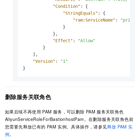
"Condition"
:
{
"StringEquals"
:
{
"ram:ServiceName"
:
"privat
}
}
,
"Effect"
:
"Allow"
}
]
,
"Version"
:
"1"
}
删除服务关联角色
如果后续不再使用
PAM
服务，可以删除
PAM
服务关联角色
AliyunServiceRoleForBastionhostPam。在删除服务关联角色前
您需要先释放已有的
PAM
实例。具体操作，请参见
释放
PAM
实
例
。