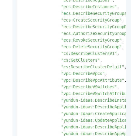
"ecs:DescribeRegions"
,
"ecs:DescribeInstances"
,
"ecs:DescribeSecurityGroups"
,
"ecs:CreateSecurityGroup"
,
"ecs:DescribeSecurityGroupRefe
"ecs:AuthorizeSecurityGroup"
,
"ecs:RevokeSecurityGroup"
,
"ecs:DeleteSecurityGroup"
,
"cs:DescribeClustersV1"
,
"cs:GetClusters"
,
"cs:DescribeClusterDetail"
,
"vpc:DescribeVpcs"
,
"vpc:DescribeVpcAttribute"
,
"vpc:DescribeVSwitches"
,
"vpc:DescribeVSwitchAttributes
"yundun-idaas:DescribeInstance
"yundun-idaas:DescribeApplicat
"yundun-idaas:CreateApplicatio
"yundun-idaas:UpdateApplicatio
"yundun-idaas:DescribeApplicat
"yundun-idaas:DescribeAppApiDe