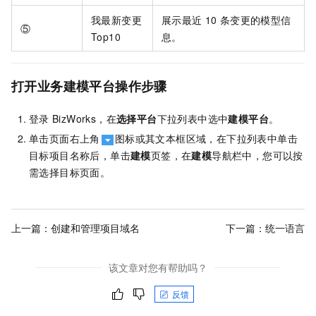
我最新变更
展示最近
10
条变更的模型信
⑤
Top10
息。
打开业务建模平台操作步骤
登录
BizWorks，在
选择平台
下拉列表中选中
建模平台
。
单击页面右上角
图标或其文本框区域，在下拉列表中单击
目标项目名称后，单击
建模
页签，在
建模
导航栏中，您可以按
需选择目标页面。
上一篇：
创建和管理项目域名
下一篇：
统一语言
该文章对您有帮助吗？
反馈