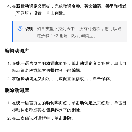
在
新建动词定义
面板，完成
动词名称
、
英文编码
、
类型
和
描述
（可选填）设置，单击
创建
。
说明
如果
类型
下拉列表中，没有可选项，您可以通
过步骤
1~2
创建目标动词类型。
编辑动词库
在
统一语言
页面的
动词库
页签，单击
动词定义
页签后，单击目
标动词名称或其右侧
操作
列下的
编辑
。
在
编辑动词定义
面板，完成配置项修改后，单击
保存
。
删除动词库
在
统一语言
页面的
动词库
页签，单击
动词定义
页签后，单击目
标动词名称或其右侧
操作
列下的
删除
。
在二次确认对话框中，单击
删除
。