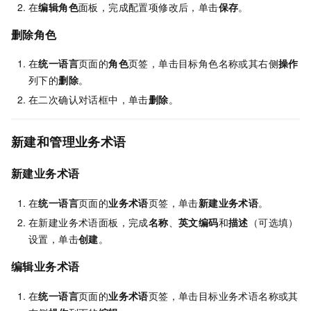
在
编辑角色
面板，完成配置项修改后，单击
保存
。
删除角色
在
统一语言
页面的
角色
页签，单击目标角色名称或其右侧
操作
列下的
删除
。
在二次确认对话框中，单击
删除
。
新建和管理业务术语
新建业务术语
在
统一语言
页面的
业务术语
页签，单击
新建业务术语
。
在新建业务术语面板，完成
名称
、
英文编码
和
描述
（可选填）
设置，单击
创建
。
编辑业务术语
在
统一语言
页面的
业务术语
页签，单击目标业务术语名称或其