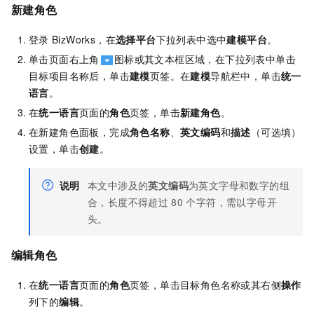
新建角色
登录
BizWorks，在
选择平台
下拉列表中选中
建模平台
。
单击页面右上角
图标或其文本框区域，在下拉列表中单击
目标项目名称后，单击
建模
页签。在
建模
导航栏中，单击
统一
语言
。
在
统一语言
页面的
角色
页签，单击
新建角色
。
在新建角色面板，完成
角色名称
、
英文编码
和
描述
（可选填）
设置，单击
创建
。
说明
本文中涉及的
英文编码
为
英文字母和数字的组
合
，长度不得超过
80
个字符，需以字母开
头。
编辑角色
在
统一语言
页面的
角色
页签，单击目标角色名称或其右侧
操作
列下的
编辑
。