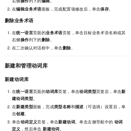
右侧
操作
列下的
编辑
。
在
编辑业务术语
面板，完成配置项修改后，单击
保存
。
删除业务术语
在
统一语言
页面的
业务术语
页签，单击目标业务术语名称或其
右侧
操作
列下的
删除
。
在二次确认对话框中，单击
删除
。
新建和管理动词库
新建动词库
在
统一语言
页面的
动词库
页签，单击
动词类型
页签后，单击
新
建动词类型
。
在
新建类型
面板，完成
类型名称
和
描述
（可选填）设置后，单
击
创建
。
单击
动词定义
页签，单击
新建动词
。单击左侧导航中的
动词
定义
，然后单击
新建动词
。