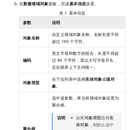
在
新建领域对象
面板，完成
基本信息
设置。
表 1.
基本信息
参数
说明
自定义领域对象名称。名称长度不得
对象名称
超过
100
个字符。
英文字母和数字的组合
，长度不得超
编码
过
80
个字符，需以大写字母开头，
且在限界上下文内唯一。
在下拉列表中选择
实体对象
或
值对
对象类型
象
。
选中该参数，将当前领域对象设置为
聚合根。
说明
如果
对象类型
选择
实
体对象
，则默认选中
聚合根