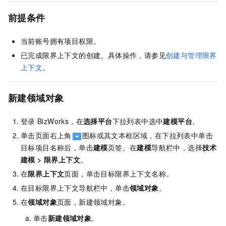
前提条件
当前账号拥有项目权限。
已完成限界上下文的创建。具体操作，请参见
创建与管理限界
上下文
。
新建领域对象
登录
BizWorks，在
选择平台
下拉列表中选中
建模平台
。
单击页面右上角
图标或其文本框区域，在下拉列表中单击
目标项目名称后，单击
建模
页签。在
建模
导航栏中，选择
技术
建模
>
限界上下文
。
在
限界上下文
页面，单击目标限界上下文名称。
在目标限界上下文导航栏中，单击
领域对象
。
在
领域对象
页面，新建领域对象。
单击
新建领域对象
。