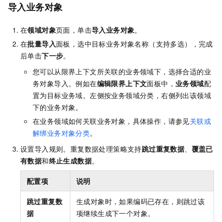
导入业务对象
在
领域对象
页面，单击
导入业务对象
。
在
批量导入
面板，选中目标业务对象名称（支持多选），完成
后单击
下一步
。
您可以从限界上下文所关联的业务领域下，选择合适的业
务对象导入。例如在
编辑限界上下文
面板中，
业务领域
配
置为目标业务域。左侧按业务领域分类，右侧列出该领域
下的业务对象。
在业务领域如何关联业务对象，具体操作，请参见
关联或
解绑业务对象分类
。
设置导入规则。重复数据处理策略支持
跳过重复数据
、
覆盖已
有数据
和
终止生成数据
。
配置项
说明
跳过重复数
生成对象时，如果编码已存在，则跳过该
据
项继续生成下一个对象。