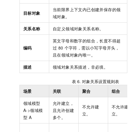
当前限界上下文内已创建并保存的领
目标对象
域对象。
关系名称
自定义领域对象关系名称。
英文字母和数字的组合
，长度不得超
编码
过
80
个字符，需以小写字母开头，
且在领域对象内唯一。
描述
领域对象关系描述，非必填。
表 6.
对象关系设置规则表
场景
关联
聚合
组合
领域模型
允许建立，
不允许建
不允许建
A->领域模
且允许创建
立。
立。
型
A
多个。