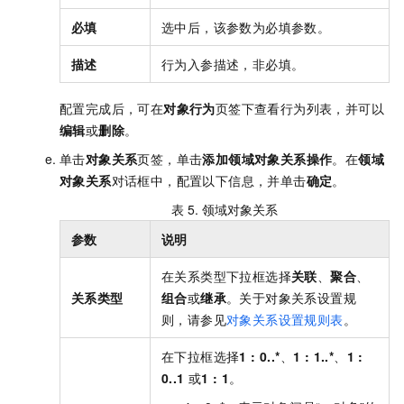
必填
选中后，该参数为必填参数。
描述
行为入参描述，非必填。
配置完成后，可在
对象行为
页签下查看行为列表，并可以
编辑
或
删除
。
单击
对象关系
页签，单击
添加领域对象关系操作
。在
领域
对象关系
对话框中，配置以下信息，并单击
确定
。
表 5.
领域对象关系
参数
说明
在关系类型下拉框选择
关联
、
聚合
、
关系类型
组合
或
继承
。关于对象关系设置规
则，请参见
对象关系设置规则表
。
在下拉框选择
1 : 0..*
、
1 : 1..*
、
1 :
0..1
或
1 : 1
。