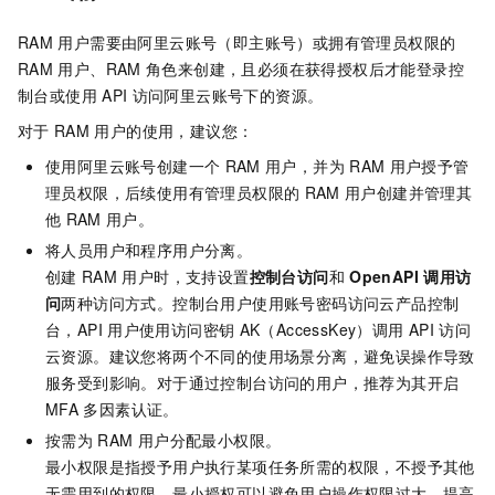
RAM
用户需要由阿里云账号（即主账号）或拥有管理员权限的
RAM
用户、RAM
角色来创建，且必须在获得授权后才能登录控
制台或使用
API
访问阿里云账号下的资源。
对于
RAM
用户的使用，建议您：
使用阿里云账号创建一个
RAM
用户，并为
RAM
用户授予管
理员权限，后续使用有管理员权限的
RAM
用户创建并管理其
他
RAM
用户。
将人员用户和程序用户分离。
创建
RAM
用户时，支持设置
控制台访问
和
OpenAPI
调用访
问
两种访问方式。控制台用户使用账号密码访问云产品控制
台，API
用户使用访问密钥
AK（AccessKey）调用
API
访问
云资源。建议您将两个不同的使用场景分离，避免误操作导致
服务受到影响。对于通过控制台访问的用户，推荐为其开启
MFA
多因素认证。
按需为
RAM
用户分配最小权限。
最小权限是指授予用户执行某项任务所需的权限，不授予其他
无需用到的权限。最小授权可以避免用户操作权限过大，提高