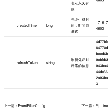
4603
表示永久有
效
凭证生成时
17161769
createdTime
long
间，时间戳
4603
形式
4d77bfae
84770d94
beed6b01
刷新凭证时
9ebfd65e
refreshToken
string
所需的信息
943ba4f1
44dc36d7
2a93ba0d
3
上一篇：
EventFilterConfig
下一篇：
Pipeline