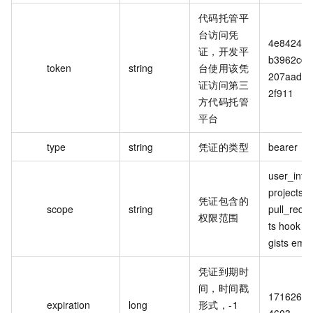
代码托管平
台访问凭
4e84246b
证，开发平
b3962cd3
token
string
台使用该凭
207aad1e
证访问第三
2f911
方代码托管
平台
type
string
凭证的类型
bearer
user_info 
projects 
凭证包含的
scope
string
pull_requ
权限范围
ts hook 
gists emai
凭证到期时
间，时间戳
17162633
expiration
long
形式，-1